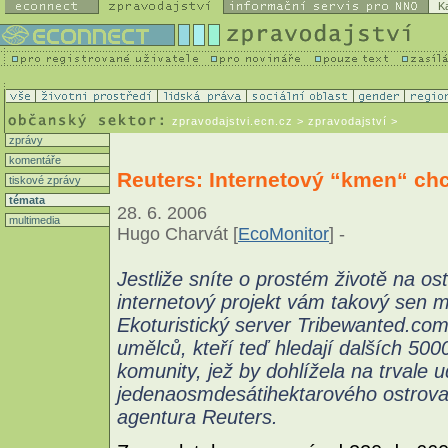
K
zpravodajstvi.ecn.cz
> zpravodajství >
zprávy
komentáře
Reuters: Internetový “kmen“ ch
tiskové zprávy
témata
28. 6. 2006
multimedia
Hugo Charvát [
EcoMonitor
] -
Jestliže sníte o prostém životě na o
internetový projekt vám takový sen mů
Ekoturistický server Tribewanted.com
umělců, kteří teď hledají dalších 5000 
komunity, jež by dohlížela na trvale u
jedenaosmdesátihektarového ostrova
agentura Reuters.