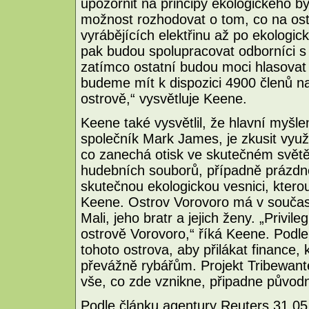
upozornit na principy ekologického 
možnost rozhodovat o tom, co na ost
vyrábějících elektřinu až po ekologic
pak budou spolupracovat odborníci 
zatímco ostatní budou moci hlasovat
budeme mít k dispozici 4900 členů n
ostrově,“ vysvětluje Keene.
Keene také vysvětlil, že hlavní myšl
společník Mark James, je zkusit vyu
co zanechá otisk ve skutečném světě
hudebních souborů, případně prázdn
skutečnou ekologickou vesnici, ktero
Keene. Ostrov Vorovoro má v současnos
Mali, jeho bratr a jejich ženy. „Privil
ostrově Vorovoro,“ říká Keene. Podle
tohoto ostrova, aby přilákat finance
převážně rybářům. Projekt Tribewante
vše, co zde vznikne, připadne původ
Podle článku agentury Reuters 31.05