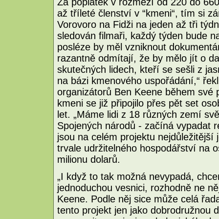
Za poplatek v rozmezí od 220 do 660 
až tříleté členství v “kmeni“, tím si z
Vorovoro na Fidži na jeden až tři týdn
sledován filmaři, každý týden bude na
posléze by měl vzniknout dokumentárn
razantně odmítají, že by mělo jít o dal
skutečných lidech, kteří se sešli z j
na bázi kmenového uspořádání,“ řekl
organizátorů Ben Keene během své p
kmeni se již připojilo přes pět set 
let. „Máme lidi z 18 různých zemí svě
Spojených národů - začíná vypadat re
jsou na celém projektu nejdůležitější
trvale udržitelného hospodářství na 
milionu dolarů.
„I když to tak možná nevypadá, chc
jednoduchou vesnici, rozhodně ne něj
Keene. Podle něj sice může celá řada 
tento projekt jen jako dobrodružnou do