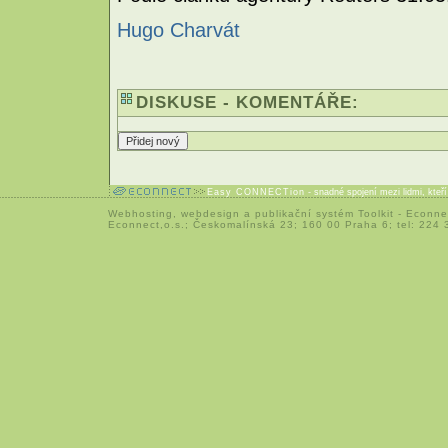
Hugo Charvát
DISKUSE - KOMENTÁŘE:
Easy CONNECTion
- snadné spojení mezi lidmi, kteř
Webhosting
,
webdesign
a
publikační systém Toolkit
-
Econne
Econnect,o.s.; Českomalínská 23; 160 00 Praha 6; tel: 224