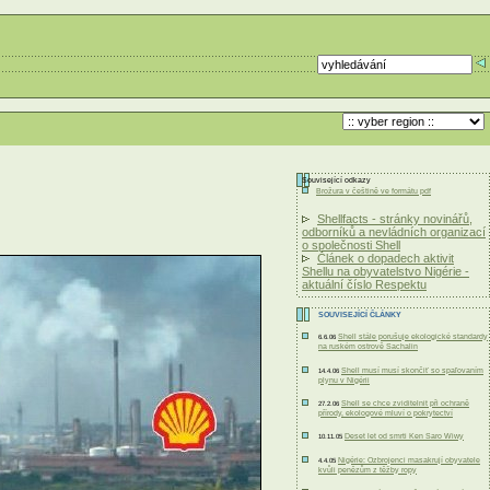
Související odkazy
Brožura v češtině ve formátu pdf
Shellfacts - stránky novinářů,
odborníků a nevládních organizací
o společnosti Shell
Článek o dopadech aktivit
Shellu na obyvatelstvo Nigérie -
aktuální číslo Respektu
SOUVISEJÍCÍ ČLÁNKY
Shell stále porušuje ekologické standardy
6.6.06
na ruském ostrově Sachalin
Shell musí musí skončiť so spaľovaním
14.4.06
plynu v Nigérii
Shell se chce zviditelnit při ochraně
27.2.06
přírody, ekologové mluví o pokrytectví
Deset let od smrti Ken Saro Wiwy
10.11.05
Nigérie: Ozbrojenci masakrují obyvatele
4.4.05
kvůli penězům z těžby ropy