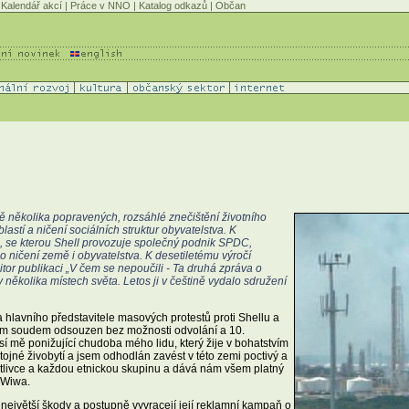
Kalendář akcí
|
Práce v NNO
|
Katalog odkazů
|
Občan
ě několika popravených, rozsáhlé znečištění životního
lastí a ničení sociálních struktur obyvatelstva. K
da, se kterou Shell provozuje společný podnik SPDC,
o ničení země i obyvatelstva. K desetiletému výročí
or publikaci „V čem se nepoučili - Ta druhá zpráva o
 několika místech světa. Letos ji v češtině vydalo sdružení
hlavního představitele masových protestů proti Shellu a
ským soudem odsouzen bez možnosti odvolání a 10.
sí mě ponižující chudoba mého lidu, který žije v bohatstvím
ojné živobytí a jsem odhodlán zavést v této zemi poctivý a
otlivce a každou etnickou skupinu a dává nám všem platný
o-Wiwa.
 největší škody a postupně vyvracejí její reklamní kampaň o