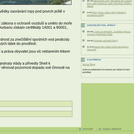
Nelichotivé ceny Občanské oko získaly
28.1.05
firmy Dow Chemical, Shell, Wal-Mart, KPMG a
Nestlé
 svědky zaorávání ropy pod povrch ještě v
Firmy Esso, Shell a BP spôsobujú
5.9.02
klimatické zmeny
ní zákona o ochraně ovzduší a uniklo do moře
SOUVISEJÍCÍ TISK. ZPRÁVY
Durbanu získalo certifikáty 14001 a 90001,
V čem se nepoučili - ta druhá zpráva o
29.6.06
činnosti společnosti Shell
nost za znečištění spodních vod pesticidy.
Pomozte zachránit želvy!
18.8.05
ých látek do prostředí.
Deset věcí, které určitě nekupujte k
21.12.04
Vánocům
í a práva obyvatel jsou víc reklamním trikem
O AUTORECH
jednaly vlády a přivedly Shell k
Michal Štingl
y věnovat pozornost dopadu své činnosti na
Autor je redaktorem Econnectu pro oblast životní
prostředí.
kontakt
mapa stránek