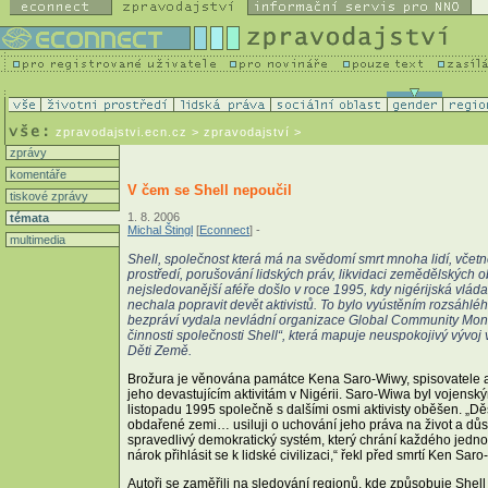
zpravodajstvi.ecn.cz
> zpravodajství >
zprávy
komentáře
V čem se Shell nepoučil
tiskové zprávy
1. 8. 2006
témata
Michal Štingl
[
Econnect
] -
multimedia
Shell, společnost která má na svědomí smrt mnoha lidí, včetn
prostředí, porušování lidských práv, likvidaci zemědělských ob
nejsledovanější aféře došlo v roce 1995, kdy nigérijská vlá
nechala popravit devět aktivistů. To bylo vyústěním rozsáhléh
bezpráví vydala nevládní organizace Global Community Monit
činnosti společnosti Shell“, která mapuje neuspokojivý vývoj v
Děti Země.
Brožura je věnována památce Kena Saro-Wiwy, spisovatele a 
jeho devastujícím aktivitám v Nigérii. Saro-Wiwa byl vojen
listopadu 1995 společně s dalšími osmi aktivisty oběšen. „Dě
obdařené zemi… usiluji o uchování jeho práva na život a důst
spravedlivý demokratický systém, který chrání každého jedn
nárok přihlásit se k lidské civilizaci,“ řekl před smrtí Ken Sar
Autoři se zaměřili na sledování regionů, kde způsobuje Shell