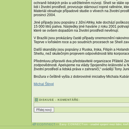
ochraně lidských práv a udržitelném rozvoji. Shell se stále o
lidi i životní prostředí, provozuje stárnoucí ropné rafinérie, kt
Materiál obsahuje případové studie o vlivech na životní prost
prosinci 2004.
Jiné případy jsou popsány z Jižní Afriky, kde dochází poško
15 000 litrů paliva. Následky jiné havárie z roku 2001 potrv
které se ovšem dopadům na životní prostředí nevěnují.
V Brazílii jsou prokázány časté případy onemocnění rakovin
Teprve v loňském roce a po soudních procesech se Shell zavá
Další skandály jsou popsány z Ruska, Irska, Filipín a Holands
Shellu, než skutečným projevem odpovědnosti této korporac
Předmluvu připravili dva představitelé organizace Přátelé Zem
zodpovědnosti. Apelujeme na vlády Spojeného království a N
životní prostředí a lidská práva v zahraničí,“ uvádějí Tony Ju
Brožura v češtině vyšla z dobrovolné iniciativy Michala Kub
Michal Štingl
DISKUSE - KOMENTÁŘE:
Easy CONNECTion
- snadné spojení mezi lidmi, kteř