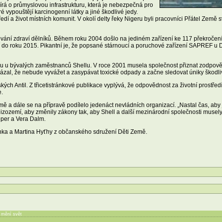
pírá o průmyslovou infrastrukturu, která je nebezpečná pro
eré vypouštějí karcinogenní látky a jiné škodlivé jedy.
ředí a život místních komunit. V okolí delty řeky Nigeru byli pracovníci Přátel Země
zování zdraví dělníků. Během roku 2004 došlo na jediném zařízení ke 117 překroče
ají do roku 2015. Pikantní je, že popsané stárnoucí a poruchové zařízení SAPREF u 
ou u bývalých zaměstnanců Shellu. V roce 2001 musela společnost přiznat zodpověd
zal, že nebude vyvážet a zasypávat toxické odpady a začne sledovat úniky škodliv
kých Antil. Z třicetistránkové publikace vyplývá, že odpovědnost za životní prostřed
e.
ě a dále se na přípravě podílelo jedenáct nevládních organizací. „Nastal čas, aby 
izozemí, aby změnily zákony tak, aby Shell a další mezinárodní společnosti musel
niper a Vera Dalm.
ánka a Martina Hyťhy z občanského sdružení Děti Země.
í mění svět