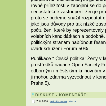
rovné příležitosti v zapojení se do
nedostatečné zastoupení žen je pro
proto se budeme snažit rozpoutat di
jaké jsou důvody pro tak nízké zast
počtu žen, které by reprezentovaly p
volebních kandidátkách a podobně.
politickým stranám nabídnout řešení
uvádí sdružení Fórum 50%.
Publikace " Česká politika: Ženy v 
prostředků nadace Open Society Fu
odborným i městským knihovnám v Č
ji mohou zdarma vyzvednout v kance
Praha 5).
DISKUSE - KOMENTÁŘE:
7. 8. 2006
nekolik otazek
Honza