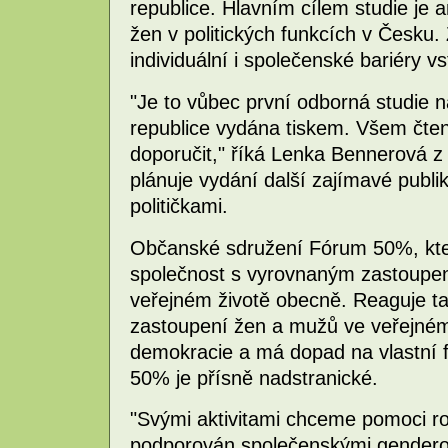
republice. Hlavním cílem studie je 
žen v politických funkcích v Česku. 
individuální i společenské bariéry v
"Je to vůbec první odborná studie n
republice vydána tiskem. Všem čte
doporučit," říká Lenka Bennerová 
plánuje vydání další zajímavé publi
političkami.
Občanské sdružení Fórum 50%, které
společnost s vyrovnaným zastoupen
veřejném životě obecně. Reaguje ta
zastoupení žen a mužů ve veřejném a
demokracie a má dopad na vlastní 
50% je přísně nadstranické.
"Svými aktivitami chceme pomoci roz
podporován společenskými gender