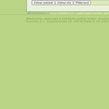
Easy CONNECTion
- snadné spojení mezi lidmi, kteř
Webhosting
,
webdesign
a
publikační systém Toolkit
-
Econne
Econnect,o.s.; Českomalínská 23; 160 00 Praha 6; tel: 224