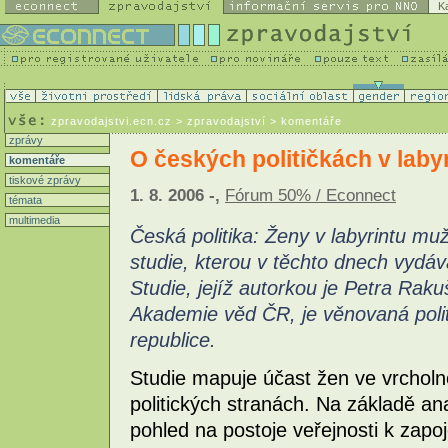
K
zpravodajstvi.ecn.cz
> zpravodajství > komentáře
zprávy
O českých političkách v laby
komentáře
tiskové zprávy
1. 8. 2006 -,
Fórum 50% / Econnect
témata
multimedia
Česká politika: Ženy v labyrintu m
studie, kterou v těchto dnech vyd
Studie, jejíž autorkou je Petra Rak
Akademie věd ČR, je věnovaná polit
republice.
Studie mapuje účast žen ve vrcholné
politických stranách. Na základě an
pohled na postoje veřejnosti k zapoj