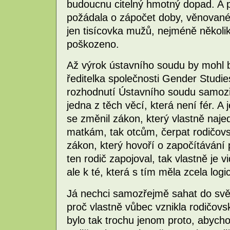
budoucnu citelný hmotný dopad. A p
požádala o zápočet doby, věnované 
jen tisícovka mužů, nejméně několik 
poškozeno.
Až výrok ústavního soudu by mohl b
ředitelka společnosti Gender Studie
rozhodnutí Ústavního soudu samozř
jedna z těch věcí, která není fér. A 
se změnil zákon, který vlastně naj
matkám, tak otcům, čerpat rodičovs
zákon, který hovoří o započítávání 
ten rodič zapojoval, tak vlastně je 
ale k té, která s tím měla zcela log
Já nechci samozřejmě sahat do svě
proč vlastně vůbec vznikla rodičovs
bylo tak trochu jenom proto, abycho