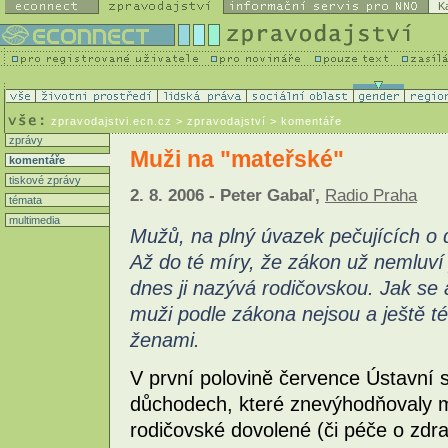
K
zpravodajstvi.ecn.cz
> zpravodajství > komentáře
zprávy
Muži na "mateřské"
komentáře
tiskové zprávy
2. 8. 2006 - Peter Gabaľ,
Radio Praha
témata
multimedia
Mužů, na plný úvazek pečujících o dě
Až do té míry, že zákon už nemluví
dnes ji nazývá rodičovskou. Jak se
muži podle zákona nejsou a ještě t
ženami.
V první polovině července Ústavní s
důchodech, které znevýhodňovaly 
rodičovské dovolené (či péče o zdr