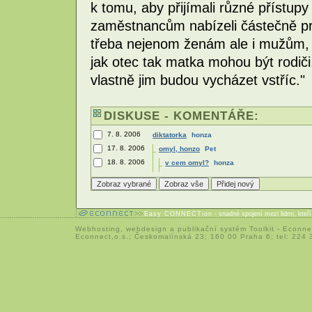
k tomu, aby přijímali různé přístupy
zaměstnancům nabízeli částečně prác
třeba nejenom ženám ale i mužům, a
jak otec tak matka mohou být rodiči,
vlastně jim budou vycházet vstříc."
DISKUSE - KOMENTÁŘE:
7. 8. 2006
diktatorka
honza
17. 8. 2006
omyl, honzo
Pet
18. 8. 2006
v cem omyl?
honza
Easy CONNECTion
- snadné spojení mezi lidmi, kteř
Webhosting
,
webdesign
a
publikační systém Toolkit
-
Econne
Econnect,o.s.; Českomalínská 23; 160 00 Praha 6; tel: 224