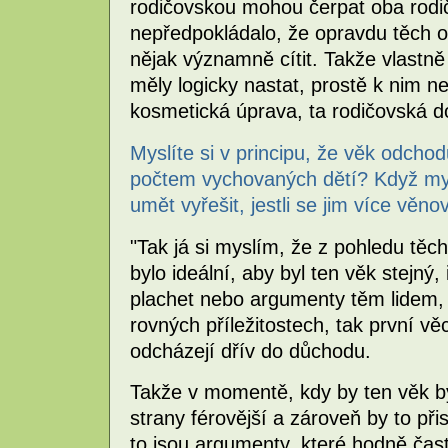
rodičovskou mohou čerpat oba rodič
nepředpokládalo, že opravdu těch o
nějak významně cítit. Takže vlastně 
měly logicky nastat, prostě k nim n
kosmetická úprava, ta rodičovská d
Myslíte si v principu, že věk odcho
počtem vychovaných dětí? Když my
umět vyřešit, jestli se jim více věn
"Tak já si myslím, že z pohledu těc
bylo ideální, aby byl ten věk stejný, 
plachet nebo argumenty těm lidem, 
rovných příležitostech, tak první vě
odcházejí dřív do důchodu.
Takže v momentě, kdy by ten věk byl
strany férovější a zároveň by to při
to jsou argumenty, které hodně čast