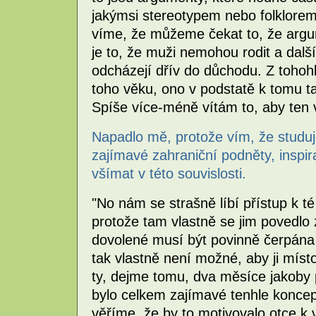
jakýmsi stereotypem nebo folklorem 
víme, že můžeme čekat to, že argu
je to, že muži nemohou rodit a dalš
odcházejí dřív do důchodu. Z tohoh
toho věku, ono v podstatě k tomu t
Spíše více-méně vítám to, aby ten v
Napadlo mě, protože vím, že studuje
zajímavé zahraniční podněty, inspir
všímat v této souvislosti.
"No nám se strašně líbí přístup k t
protože tam vlastně se jim povedlo 
dovolené musí být povinně čerpána 
tak vlastně není možné, aby ji míst
ty, dejme tomu, dva měsíce jakoby
bylo celkem zajímavé tenhle koncept
věříme, že by to motivovalo otce k 