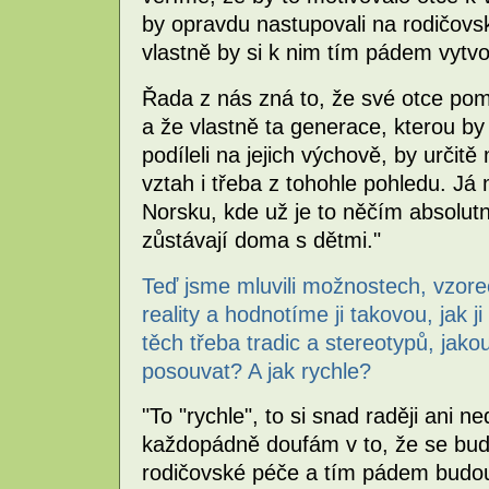
by opravdu nastupovali na rodičovsk
vlastně by si k nim tím pádem vytvoř
Řada z nás zná to, že své otce poma
a že vlastně ta generace, kterou by
podíleli na jejich výchově, by urči
vztah i třeba z tohohle pohledu. Já
Norsku, kde už je to něčím absolut
zůstávají doma s dětmi."
Teď jsme mluvili možnostech, vzore
reality a hodnotíme ji takovou, jak j
těch třeba tradic a stereotypů, jak
posouvat? A jak rychle?
"To "rychle", to si snad raději ani n
každopádně doufám v to, že se budo
rodičovské péče a tím pádem budou 