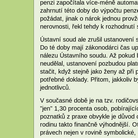
penzi započítala více-méně automati
zahrnutí této doby do výpočtu penz
požádat, jinak o nárok jednou provžd
nerovnosti, řekl tehdy k rozhodnutí
Ústavní soud ale zrušil ustanovení 
Do té doby mají zákonodárci čas up
nálezu Ústavního soudu. Až pokud 
neudělal, ustanovení pozbudou pla
stačit, když stejně jako ženy až při
potřebné doklady. Přitom, jakkoliv 
jednotlivců.
V současné době je na tzv. rodičov
"jen" 1,30 procenta osob, pobírajíc
poznatků z praxe obvykle je důvod 
rodinu takto finančně výhodnější. O
právech nejen v rovině symbolické, 