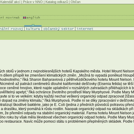
Kalendář akcí
|
Práce v NNO
|
Katalog odkazů
|
Občan
ných stolů v jednom z nejnoblesnějších hotelů Kapského města. Hotel Mount Nelson v 
 dílem přispěl ke zmenšení klimatických změn. „Možná to vypadá poněkud hloupě,
hodnotného,“ říká Sharon Baharaviová z pětihvězdičkového hotelu Mount Nelson
ě. Nicméně až patnáct centimetrů dlouhé kalifornské dešťovky (Eisenia fetida) se těší 
 ceněné hnojivo, které najde uplatnění v rozsáhlých zahradách přiléhajících k bud
euvěřitelný apetyt,“ říká ochránce životního prostředí Mary Murphyové. Podle Mary
stavte si to ve velkém: kdyby každý nechal veškerý organický odpad zpracovat žížal
ý dopad na změny klimatu,“ říká Murphyová. Podle ní se díky zpracování v dešťov
utralizují škodlivé baktérie, jako je E. Coli (jedna z předních původců potravou př
 a draslíku, který pomáhá k růstu rostlin. Naopak organický odpad na skládkách při
tím, že přemění odpady na stabilní organický materiál. Farma hotelu Mount Nelson je
 roku by však měla likvidovat všechen organický odpad hotelu. Podle Mary Murp
y nebo restaurace. Navíc může pomoci státu s problémem přeplněných skládek. Podle