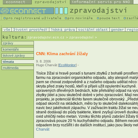
zpravodajstvi.ecn.cz
> zpravodajství >
zprávy
komentáře
CNN: Klima zachrání žížaly
tiskové zprávy
9. 8. 2006
témata
Hugo Charvát [
EcoMonitor
] -
multimedia
Tisíce žížal si hravě poradí s tunami zbytků z bohatě prostře
farmu na zpracování organického odpadu, aby alespoň malým
jsem se chovat zodpovědně a z našeho odpadu udělat něco 
skryta před zraky hostů, kteří si přijeli užít opulentní kuchyn
upravených dřevěných bednách, kde přetvářejí odpad na vysoce
zbytky jídel a jsou skutečně dobré v jeho zpracování. Mají n
projektu, je potenciál těchto farem skutečně obrovský. „Před
odpad skončil na skládkách, mělo by to skutečně dalekosáhl
navíc bez jakéhokoli zápachu. V zažívacím traktu žížal se ne
straně dodávají do půdy bakterie, které zvyšují úroveň dusíku
oxid uhličitý nebo metan. Vzniku těchto plynů zabrání žížaly 
zpracovává pouze 20 % kuchyňského odpadu. Během necelého
odpadem brzy rozšířit i do dalších institucí, jako jsou škol
Charvát