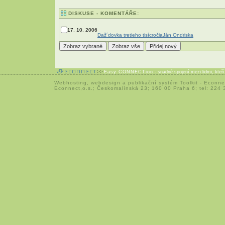
DISKUSE - KOMENTÁŘE:
17. 10. 2006
Daž´dovka tretieho tisícročia
Ján Ondriska
Easy CONNECTion
- snadné spojení mezi lidmi, kteř
Webhosting
,
webdesign
a
publikační systém Toolkit
-
Econne
Econnect,o.s.; Českomalínská 23; 160 00 Praha 6; tel: 224