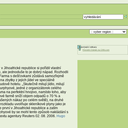
Související odkazy
Původní článek na CNN.com
Jihoafrické republice si pořídil vlastní
 ale jednoduše to je dobrý nápad. Rozhodli
. Farma s dešťovkami zůstává samozřejmě
na zbytky z jejich jídel ve speciálně
ově hotelu. „Skutečně milují jídlo, milují
 Murphyové, jedné z organizátorek celého
ama na perfektní hnojivo, namísto toho, aby
kové farmě sníží objem odpadů o 70 % a
enášených nákaz po celém světě), na druhé
 rozkladu uvolňuje skleníkové plyny jako je
 první v Jihoafrické republice a zatím
hyové by se mohl tento způsob nakládání s
 textu agentury Reuters 02. 08. 2006.
Hugo