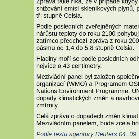
Zpráva také říká, že v případě kdyb
snižování emisí skleníkových plynů, 
tři stupně Celsia.
Podle posledních zveřejněných mater
nárůstu teploty do roku 2100 pohybu
zatímco předchozí zpráva z roku 2001
pásmu od 1,4 do 5,8 stupně Celsia.
Hladiny moří se podle posledních od
nejvíce o 43 centimetry.
Mezivládní panel byl založen společ
organizací (WMO) a Programem OSN p
Nations Environment Programme, UN
dopady klimatických změn a navrhoval
zmírnily.
Celá zpráva o dopadech změn klimatu,
Mezivládním panelem, bude zcela ho
Podle textu agentury Reuters 04. 09.