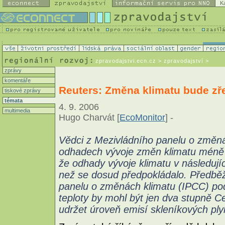
K
zpravodajstvi.ecn.cz
> zpravodajství >
zprávy
komentáře
Reuters: Změna klimatu bude zř
tiskové zprávy
témata
4. 9. 2006
multimedia
Hugo Charvát [
EcoMonitor
] -
Vědci z Mezivládního panelu o změná
odhadech vývoje změn klimatu méně pe
že odhady vývoje klimatu v následují
než se dosud předpokládalo. Předbě
panelu o změnách klimatu (IPCC) pod
teploty by mohl být jen dva stupně Ce
udržet úroveň emisí skleníkových pl