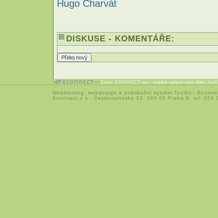
Hugo Charvát
DISKUSE - KOMENTÁŘE:
Easy CONNECTion
- snadné spojení mezi lidmi, kteř
Webhosting
,
webdesign
a
publikační systém Toolkit
-
Econne
Econnect,o.s.; Českomalínská 23; 160 00 Praha 6; tel: 224