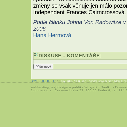
změny se však věnuje jen málo pozorn
Independent Frances Cairncrossová.
Podle článku Johna Von Radowitze v 
2006
Hana Hermová
DISKUSE - KOMENTÁŘE:
Easy CONNECTion
- snadné spojení mezi lidmi, kteř
Webhosting
,
webdesign
a
publikační systém Toolkit
-
Econne
Econnect,o.s.; Českomalínská 23; 160 00 Praha 6; tel: 224