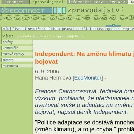
K
zpravodajstvi.ecn.cz
> zpravodajství >
zprávy
komentáře
Independent: Na změnu klimatu je
tiskové zprávy
bojovat
témata
multimedia
6. 9. 2006
Hana Hermová [
EcoMonitor
] -
Frances Cairncrossová, ředitelka bri
výzkum, prohlásila, že představitelé
uvažovat spíše o adaptaci na změnu 
bojovat, napsal deník Independent.
"Politice adaptace se dostává mnoh
(změn klimatu), a to je chyba," proh