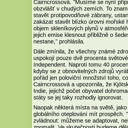
Cairncrossová. "Musíme se nyní připr
obzvlášť v chudých zemích. To zname
stavět protipovodňové zábrany, ustan
zakázat stavět blízko úrovni mořské h
objem skleníkových plynů v atmosféře
jejich emise klesnout přibližně o šed
nestane," prohlásila.
Dále zmínila, že všechny známé zdro
uspokojí pouze dvě procenta světové 
Independent. Naproti tomu 40 procent 
kdyby se z obnovitelných zdrojů vyráb
pořád jen poloviční množství toho, co
Cairncrossová a upozornila, že Kjóts
Indie, jejichž počet obyvatel dohromad
státy se jej taky rozhodly ignorovat.
Naopak některá místa na světě, jako 
globálního oteplování mít prospěch. 
zvládnout: můžeme se adaptovat, ne
zpomalit. Ve skutečnosti budeme děla