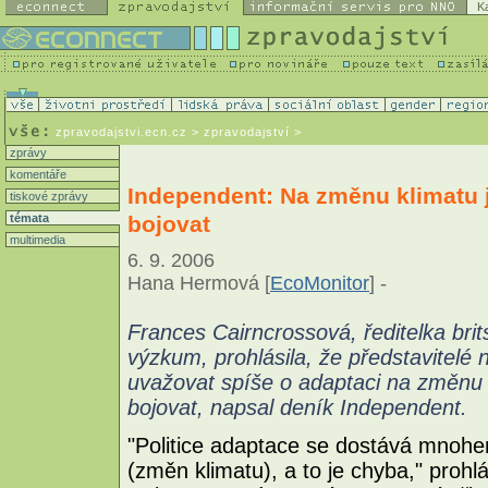
K
zpravodajstvi.ecn.cz
> zpravodajství >
zprávy
komentáře
Independent: Na změnu klimatu je
tiskové zprávy
bojovat
témata
multimedia
6. 9. 2006
Hana Hermová [
EcoMonitor
] -
Frances Cairncrossová, ředitelka bri
výzkum, prohlásila, že představitelé
uvažovat spíše o adaptaci na změnu 
bojovat, napsal deník Independent.
"Politice adaptace se dostává mnoh
(změn klimatu), a to je chyba," proh