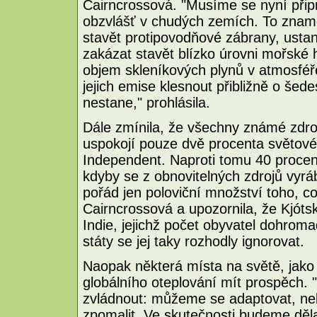
Cairncrossová. "Musíme se nyní připr
obzvlášť v chudých zemích. To zname
stavět protipovodňové zábrany, ustan
zakázat stavět blízko úrovni mořské h
objem skleníkových plynů v atmosféře
jejich emise klesnout přibližně o šed
nestane," prohlásila.
Dále zmínila, že všechny známé zdro
uspokojí pouze dvě procenta světové 
Independent. Naproti tomu 40 procent 
kdyby se z obnovitelných zdrojů vyráb
pořád jen poloviční množství toho, co
Cairncrossová a upozornila, že Kjóts
Indie, jejichž počet obyvatel dohromad
státy se jej taky rozhodly ignorovat.
Naopak některá místa na světě, jako 
globálního oteplování mít prospěch. 
zvládnout: můžeme se adaptovat, ne
zpomalit. Ve skutečnosti budeme děla