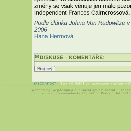
změny se však věnuje jen málo pozorn
Independent Frances Cairncrossová.
Podle článku Johna Von Radowitze v 
2006
Hana Hermová
DISKUSE - KOMENTÁŘE:
Easy CONNECTion
- snadné spojení mezi lidmi, kteř
Webhosting
,
webdesign
a
publikační systém Toolkit
-
Econne
Econnect,o.s.; Českomalínská 23; 160 00 Praha 6; tel: 224