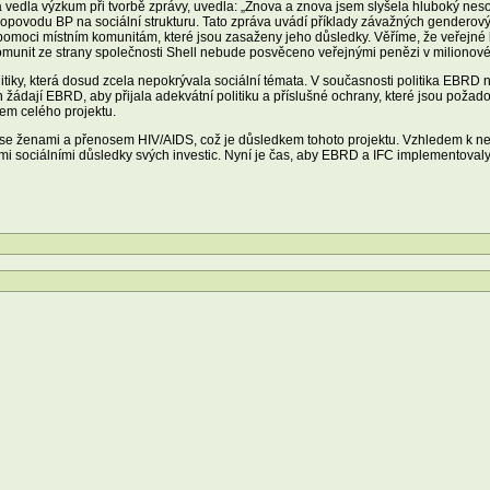
dla výzkum při tvorbě zprávy, uvedla: „Znova a znova jsem slyšela hluboký neso
povodu BP na sociální strukturu. Tato zpráva uvádí příklady závažných genderovýc
 pomoci místním komunitám, které jsou zasaženy jeho důsledky. Věříme, že veřejné
omunit ze strany společnosti Shell nebude posvěceno veřejnými penězi v milionov
itiky, která dosud zcela nepokrývala sociální témata. V současnosti politika EBRD
ádají EBRD, aby přijala adekvátní politiku a příslušné ochrany, které jsou poža
em celého projektu.
em se ženami a přenosem HIV/AIDS, což je důsledkem tohoto projektu. Vzhledem k n
ckými sociálními důsledky svých investic. Nyní je čas, aby EBRD a IFC implementova