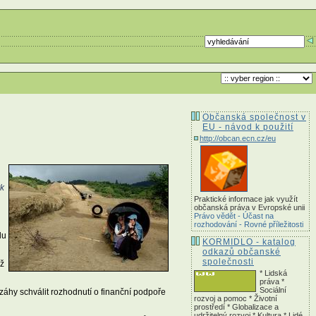
Občanská společnost v
EU - návod k použití
http://obcan.ecn.cz/eu
rk
Praktické informace jak využít
občanská práva v Evropské unii
Právo vědět - Účast na
rozhodování - Rovné příležitosti
lu
KORMIDLO - katalog
odkazů občanské
společnosti
ož
* Lidská
práva *
Sociální
áhy schválit rozhodnutí o finanční podpoře
rozvoj a pomoc * Životní
prostředí * Globalizace a
udržitelný rozvoj * Kultura * Lidé