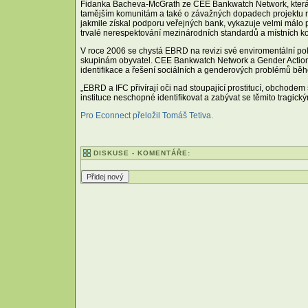
Fidanka Bacheva-McGrath ze CEE Bankwatch Network, která ve
tamějším komunitám a také o závažných dopadech projektu ro
jakmile získal podporu veřejných bank, vykazuje velmi málo
trvalé nerespektování mezinárodních standardů a místních k
V roce 2006 se chystá EBRD na revizi své enviromentální pol
skupinám obyvatel. CEE Bankwatch Network a Gender Action ž
identifikace a řešení sociálních a genderových problémů běh
„EBRD a IFC přivírají oči nad stoupající prostitucí, obchod
instituce neschopné identifikovat a zabývat se těmito tragi
Pro Econnect přeložil Tomáš Tetiva.
DISKUSE - KOMENTÁŘE: