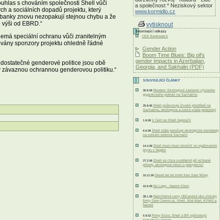
uhlas s chováním společnosti Shell vůči
a společnost * Neziskový sektor
h a sociálních dopadů projektu, který
www.kormidlo.cz
 banky znovu nezopakují stejnou chybu a že
é výši od EBRD.“
vytisknout
Související odkazy
 nemá speciální ochranu vůči zranitelným
CEE Bankwatch
dovány sponzory projektu ohledně řádné
Gender Action
Boom Time Blues: Big oil's
gender impacts in Azerbaijan,
edostatečné genderové politice jsou obě
Georgia, and Sakhalin (PDF)
ly závaznou ochrannou genderovou politiku.“
SOUVISEJÍCÍ ČLÁNKY
Reuters: Ekologové zastavili výstavbu
30.8.06
gigantického potrubí na Sachalinu
Shell poškozuje životní prostředí na
25.8.06
Sachalinu, ekologové a ruská vláda protestují
V čem se Shell nepoučil
1.8.06
Shell stále porušuje ekologické standardy
6.6.06
na ruském ostrově Sachalin
Shell musí musí skončiť so spaľovaním
14.4.06
plynu v Nigérii
Shell se chce zviditelnit při ochraně
27.2.06
přírody, ekologové mluví o pokrytectví
Deset let od smrti Ken Saro Wiwy
10.11.05
No Logo - Naomi Klein
10.6.05
Nelichotivé ceny Občanské oko získaly
28.1.05
firmy Dow Chemical, Shell, Wal-Mart, KPMG a
Nestlé
Firmy Esso, Shell a BP spôsobujú
5.9.02
klimatické zmeny