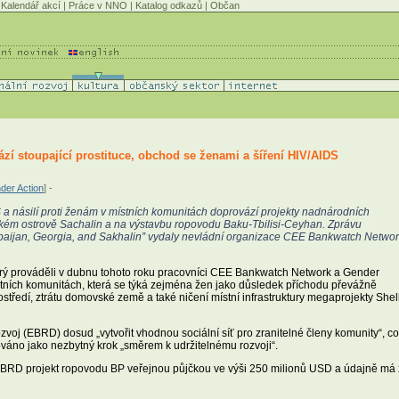
Kalendář akcí
|
Práce v NNO
|
Katalog odkazů
|
Občan
zí stoupající prostituce, obchod se ženami a šíření HIV/AIDS
er Action
] -
a násilí proti ženám v místních komunitách doprovází projekty nadnárodních
ském ostrově Sachalin a na výstavbu ropovodu Baku-Tbilisi-Ceyhan. Zprávu
rbaijan, Georgia, and Sakhalin” vydaly nevládní organizace CEE Bankwatch Netwo
erý prováděli v dubnu tohoto roku pracovníci CEE Bankwatch Network a Gender
stních komunitách, která se týká zejména žen jako důsledek příchodu převážně
středí, ztrátu domovské země a také ničení místní infrastruktury megaprojekty Shel
voj (EBRD) dosud „vytvořit vhodnou sociální síť pro zranitelné členy komunity“, c
ováno jako nezbytný krok „směrem k udržitelnému rozvoji“.
EBRD projekt ropovodu BP veřejnou půjčkou ve výši 250 milionů USD a údajně má z