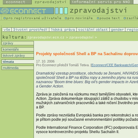
zpravodajstvi.ecn.cz
> zpravodajství >
zprávy
komentáře
Projekty společností Shell a BP na Sachalinu doprová
tiskové zprávy
17. 10. 2006
témata
Pro Econnect přeložil Tomáš Tetiva. [
Econnect/CEE Bankwatch/Gend
multimedia
Dramatický vzestup prostituce, obchodu se ženami, HIV/AIDS 
společností Shell a BP na těžbu ropy a zemního plynu na ru
nazvanou “Boom time blues: Big oil's gender impacts in Aze
a Gender Action.
Zpráva je založená na výzkumu mezi tamějšími obyvateli, kt
Action. Zpráva dokumentuje stoupající zátěž a chudobu v mí
mužských zahraničních pracovníků a také ničení životního pro
a BP.
Podle zprávy nezvládla Evropská banka pro rekonstrukci a roz
je přitom podle její současné environmentální politiky požad
Podle International Finance Corporation (IFC) podporovala 
vysoce kontroverzního projektu Shellu Sachalin II.