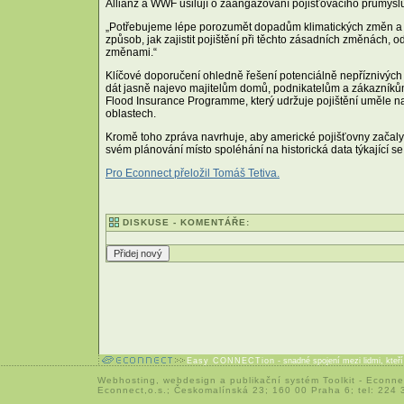
Allianz a WWF usilují o zaangažování pojišťovacího průmyslu,
„Potřebujeme lépe porozumět dopadům klimatických změn a zm
způsob, jak zajistit pojištění při těchto zásadních změnách,
změnami.“
Klíčové doporučení ohledně řešení potenciálně nepříznivých 
dát jasně najevo majitelům domů, podnikatelům a zákazníkům,
Flood Insurance Programme, který udržuje pojištění uměle na 
oblastech.
Kromě toho zpráva navrhuje, aby americké pojišťovny začaly 
svém plánování místo spoléhání na historická data týkající se
Pro Econnect přeložil Tomáš Tetiva.
DISKUSE - KOMENTÁŘE:
Easy CONNECTion
- snadné spojení mezi lidmi, kteř
Webhosting
,
webdesign
a
publikační systém Toolkit
-
Econne
Econnect,o.s.; Českomalínská 23; 160 00 Praha 6; tel: 224