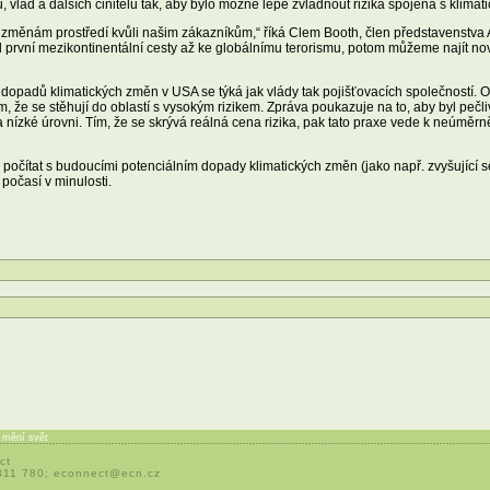
 vlád a dalších činitelů tak, aby bylo možné lépe zvládnout rizika spojená s klima
ěnám prostředí kvůli našim zákazníkům,“ říká Clem Booth, člen představenstva A
 od první mezikontinentální cesty až ke globálnímu terorismu, potom můžeme najít no
dopadů klimatických změn v USA se týká jak vlády tak pojišťovacích společností. 
 že se stěhují do oblastí s vysokým rizikem. Zpráva poukazuje na to, aby byl peč
nízké úrovni. Tím, že se skrývá reálná cena rizika, pak tato praxe vede k neúměrn
počítat s budoucími potenciálním dopady klimatických změn (jako např. zvyšující s
 počasí v minulosti.
í mění svět
ct
 311 780;
econnect@ecn.cz