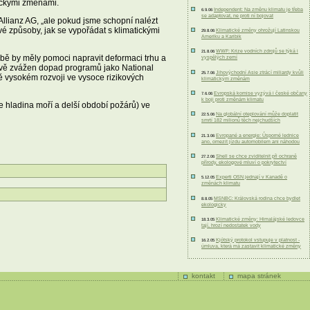
tickými změnami.
Independent: Na změnu klimatu je třeba
6.9.06
se adaptovat, ne proti ní bojovat
llianz AG, „ale pokud jsme schopní nalézt
vé způsoby, jak se vypořádat s klimatickými
Klimatické změny ohrožují Latinskou
29.8.06
Ameriku a Karibik
WWF: Krize vodních zdrojů se týká i
21.8.06
Obě by měly pomoci napravit deformaci trhu a
vyspělých zemí
livě zvážen dopad programů jako National
Jihovýchodní Asie ztrácí miliardy kvůli
25.7.06
ě vysokém rozvoji ve vysoce rizikových
klimatickým změnám
Evropská komise vyzývá i české občany
7.6.06
k boji proti změnám klimatu
e hladina moří a delší období požárů) ve
Na globální oteplování může doplatit
22.5.06
smrtí 182 milionů těch nejchudších
Evropané a energie: Úsporné lednice
21.3.06
ano, omezit jízdu automobilem ani náhodou
Shell se chce zviditelnit při ochraně
27.2.06
přírody, ekologové mluví o pokrytectví
Experti OSN jednají v Kanadě o
5.12.05
změnách klimatu
MSNBC: Královská rodina chce bydlet
8.8.05
ekologicky
Klimatické změny: Himalájské ledovce
18.3.05
tají, hrozí nedostatek vody
Kjótský protokol vstupuje v platnost -
16.2.05
úmluva, která má zastavit klimatické změny
kontakt
mapa stránek