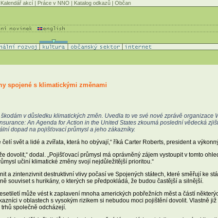
Kalendář akcí
|
Práce v NNO
|
Katalog odkazů
|
Občan
my spojené s klimatickými změnami
ším škodám v důsledku klimatických změn. Uvedla to ve své nové zprávě organizace 
urance: An Agenda for Action in the United States zkoumá poslední vědecká zjiště
lní dopad na pojišťovací průmysl a jeho zákazníky.
 čelí svět a lidé a zvířata, která ho obývají,“ říká Carter Roberts, president a výko
že dovolit,“ dodal. „Pojišťovací průmysl má oprávněný zájem vystoupit v tomto ohled
ůmysl učiní klimatické změny svojí nejdůležitější prioritou.“
 a zintenzivnit destruktivní vlivy počasí ve Spojených státech, které směřují ke s
souviset s hurikány, o kterých se předpokládá, že budou častější a silnější.
etiletí může vést k zaplavení mnoha amerických pobřežních měst a částí některý
ákazníci v oblastech s vysokým rizikem si nebudou moci pojištění dovolit. Vlastně ji
o trhů společně odcházejí.