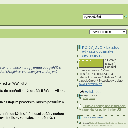
KORMIDLO - katalog
odkazů občanské
společnosti
* Lidská
práva *
Sociální
WWF a Allianz Group, jedna z největších
rozvoj a pomoc * Životní
ní týkající se klimatických změn, což
prostředí * Globalizace a
udržitelný rozvoj * Kultura * Lidé
a společnost * Neziskový sektor
nný ředitel WWF-US.
www.kormidlo.cz
u do popředí a být součástí řešení. Allianz
vytisknout
Související odkazy
Stránky WWF
tále častějším povodním, lesním požárům a
Climate change and insurance:
An agenda for action in the US
ch přímořských států. Lesní požáry mohou
ž nyní pojistky ve státech ohrožených
SOUVISEJÍCÍ ČLÁNKY
National Geographic: Bude mít Země za
6.10.06
sto let klima jako v třetihorách?