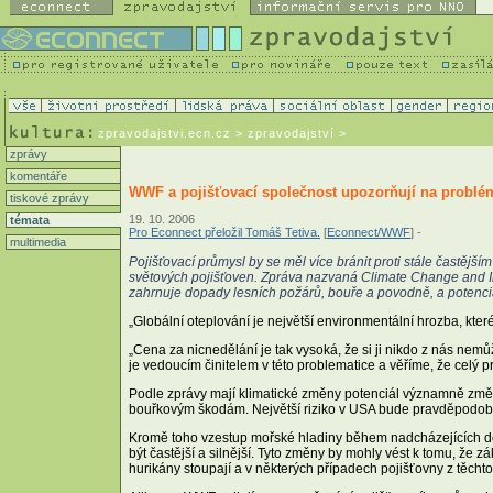
zpravodajstvi.ecn.cz
> zpravodajství >
zprávy
komentáře
WWF a pojišťovací společnost upozorňují na problé
tiskové zprávy
19. 10. 2006
témata
Pro Econnect přeložil Tomáš Tetiva.
[
Econnect/WWF
] -
multimedia
Pojišťovací průmysl by se měl více bránit proti stále častěj
světových pojišťoven. Zpráva nazvaná Climate Change and Ins
zahrnuje dopady lesních požárů, bouře a povodně, a potenciá
„Globální oteplování je největší environmentální hrozba, které
„Cena za nicnedělání je tak vysoká, že si ji nikdo z nás nemů
je vedoucím činitelem v této problematice a věříme, že celý pr
Podle zprávy mají klimatické změny potenciál významně změnit
bouřkovým škodám. Největší riziko v USA bude pravděpodobně 
Kromě toho vzestup mořské hladiny během nadcházejících des
být častější a silnější. Tyto změny by mohly vést k tomu, že z
hurikány stoupají a v některých případech pojišťovny z těcht