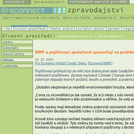
zpravodajstvi.ecn.cz
> zpravodajství >
zprávy
komentáře
WWF a pojišťovací společnost upozorňují na problé
tiskové zprávy
19. 10. 2006
témata
Pro Econnect přeložil Tomáš Tetiva.
[
Econnect/WWF
] -
multimedia
Pojišťovací průmysl by se měl více bránit proti stále častěj
světových pojišťoven. Zpráva nazvaná Climate Change and Ins
zahrnuje dopady lesních požárů, bouře a povodně, a potenciá
„Globální oteplování je největší environmentální hrozba, které
„Cena za nicnedělání je tak vysoká, že si ji nikdo z nás nemů
je vedoucím činitelem v této problematice a věříme, že celý pr
Podle zprávy mají klimatické změny potenciál významně změnit
bouřkovým škodám. Největší riziko v USA bude pravděpodobně 
Kromě toho vzestup mořské hladiny během nadcházejících des
být častější a silnější. Tyto změny by mohly vést k tomu, že z
hurikány stoupají a v některých případech pojišťovny z těcht