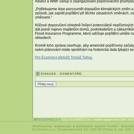
Allianz a WWF usilují o zaangažování pojišťovacího průmyslu,
„Potřebujeme lépe porozumět dopadům klimatických změn a zm
způsob, jak zajistit pojištění při těchto zásadních změnách,
změnami.“
Klíčové doporučení ohledně řešení potenciálně nepříznivých 
dát jasně najevo majitelům domů, podnikatelům a zákazníkům,
Flood Insurance Programme, který udržuje pojištění uměle na 
oblastech.
Kromě toho zpráva navrhuje, aby americké pojišťovny začaly 
svém plánování místo spoléhání na historická data týkající se
Pro Econnect přeložil Tomáš Tetiva.
DISKUSE - KOMENTÁŘE:
Easy CONNECTion
- snadné spojení mezi lidmi, kteř
Webhosting
,
webdesign
a
publikační systém Toolkit
-
Econne
Econnect,o.s.; Českomalínská 23; 160 00 Praha 6; tel: 224