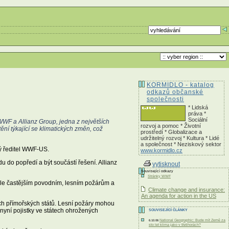
KORMIDLO - katalog
odkazů občanské
společnosti
* Lidská
práva *
Sociální
WWF a Allianz Group, jedna z největších
rozvoj a pomoc * Životní
ní týkající se klimatických změn, což
prostředí * Globalizace a
udržitelný rozvoj * Kultura * Lidé
a společnost * Neziskový sektor
nný ředitel WWF-US.
www.kormidlo.cz
u do popředí a být součástí řešení. Allianz
vytisknout
Související odkazy
Stránky WWF
tále častějším povodním, lesním požárům a
Climate change and insurance:
An agenda for action in the US
ch přímořských států. Lesní požáry mohou
ž nyní pojistky ve státech ohrožených
SOUVISEJÍCÍ ČLÁNKY
National Geographic: Bude mít Země za
6.10.06
sto let klima jako v třetihorách?