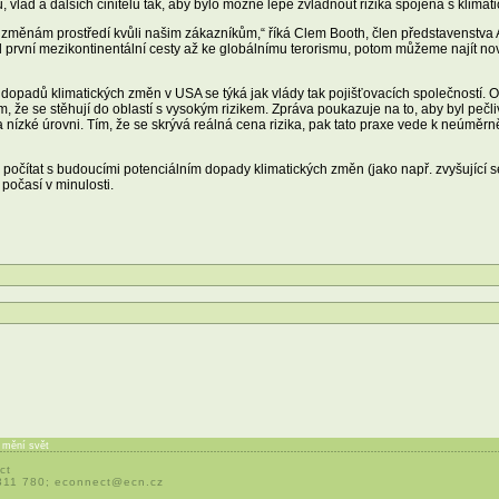
 vlád a dalších činitelů tak, aby bylo možné lépe zvládnout rizika spojená s klima
ěnám prostředí kvůli našim zákazníkům,“ říká Clem Booth, člen představenstva A
 od první mezikontinentální cesty až ke globálnímu terorismu, potom můžeme najít no
dopadů klimatických změn v USA se týká jak vlády tak pojišťovacích společností. 
 že se stěhují do oblastí s vysokým rizikem. Zpráva poukazuje na to, aby byl peč
nízké úrovni. Tím, že se skrývá reálná cena rizika, pak tato praxe vede k neúměrn
počítat s budoucími potenciálním dopady klimatických změn (jako např. zvyšující s
 počasí v minulosti.
í mění svět
ct
 311 780;
econnect@ecn.cz