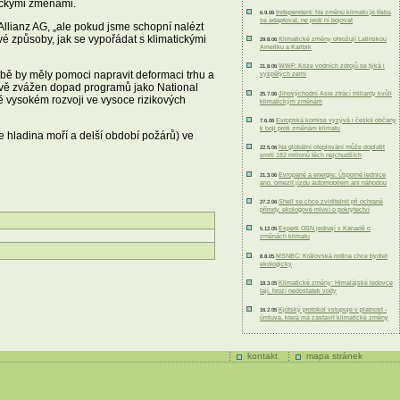
tickými změnami.
Independent: Na změnu klimatu je třeba
6.9.06
se adaptovat, ne proti ní bojovat
llianz AG, „ale pokud jsme schopní nalézt
vé způsoby, jak se vypořádat s klimatickými
Klimatické změny ohrožují Latinskou
29.8.06
Ameriku a Karibik
WWF: Krize vodních zdrojů se týká i
21.8.06
Obě by měly pomoci napravit deformaci trhu a
vyspělých zemí
livě zvážen dopad programů jako National
Jihovýchodní Asie ztrácí miliardy kvůli
25.7.06
ě vysokém rozvoji ve vysoce rizikových
klimatickým změnám
Evropská komise vyzývá i české občany
7.6.06
k boji proti změnám klimatu
e hladina moří a delší období požárů) ve
Na globální oteplování může doplatit
22.5.06
smrtí 182 milionů těch nejchudších
Evropané a energie: Úsporné lednice
21.3.06
ano, omezit jízdu automobilem ani náhodou
Shell se chce zviditelnit při ochraně
27.2.06
přírody, ekologové mluví o pokrytectví
Experti OSN jednají v Kanadě o
5.12.05
změnách klimatu
MSNBC: Královská rodina chce bydlet
8.8.05
ekologicky
Klimatické změny: Himalájské ledovce
18.3.05
tají, hrozí nedostatek vody
Kjótský protokol vstupuje v platnost -
16.2.05
úmluva, která má zastavit klimatické změny
kontakt
mapa stránek