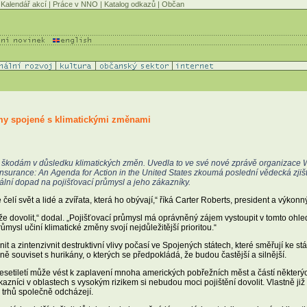
Kalendář akcí
|
Práce v NNO
|
Katalog odkazů
|
Občan
my spojené s klimatickými změnami
ším škodám v důsledku klimatických změn. Uvedla to ve své nové zprávě organizace 
urance: An Agenda for Action in the United States zkoumá poslední vědecká zjiště
lní dopad na pojišťovací průmysl a jeho zákazníky.
 čelí svět a lidé a zvířata, která ho obývají,“ říká Carter Roberts, president a výko
že dovolit,“ dodal. „Pojišťovací průmysl má oprávněný zájem vystoupit v tomto ohled
ůmysl učiní klimatické změny svojí nejdůležitější prioritou.“
 a zintenzivnit destruktivní vlivy počasí ve Spojených státech, které směřují ke s
souviset s hurikány, o kterých se předpokládá, že budou častější a silnější.
etiletí může vést k zaplavení mnoha amerických pobřežních měst a částí některý
ákazníci v oblastech s vysokým rizikem si nebudou moci pojištění dovolit. Vlastně ji
o trhů společně odcházejí.