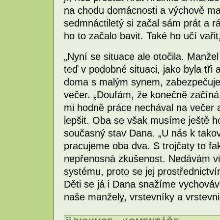
na chodu domácnosti a výchově ma
sedmnáctiletý si začal sám prát a r
ho to začalo bavit. Také ho učí vaři
„Nyní se situace ale otočila. Manže
teď v podobné situaci, jako byla tři
doma s malým synem, zabezpečuje 
večer. „Doufám, že konečně začíná 
mi hodně práce nechával na večer a
lepšit. Oba se však musíme ještě ho
současný stav Dana. „U nás k tako
pracujeme oba dva. S trojčaty to fa
nepřenosná zkušenost. Nedávám vin
systému, proto se jej prostřednictv
Děti se já i Dana snažíme vychováv
naše manžely, vrstevníky a vrstevn