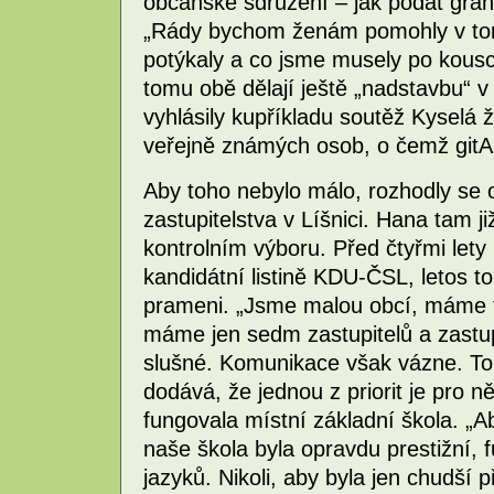
občanské sdružení – jak podat grant
„Rády bychom ženám pomohly v to
potýkaly a co jsme musely po kouscí
tomu obě dělají ještě „nadstavbu“ v
vyhlásily kupříkladu soutěž Kyselá ž
veřejně známých osob, o čemž gitA
Aby toho nebylo málo, rozhodly se 
zastupitelstva v Líšnici. Hana tam j
kontrolním výboru. Před čtyřmi lety
kandidátní listině KDU-ČSL, letos t
prameni. „Jsme malou obcí, máme tř
máme jen sedm zastupitelů a zastupi
slušné. Komunikace však vázne. To
dodává, že jednou z priorit je pro n
fungovala místní základní škola. „A
naše škola byla opravdu prestižní, 
jazyků. Nikoli, aby byla jen chudší 