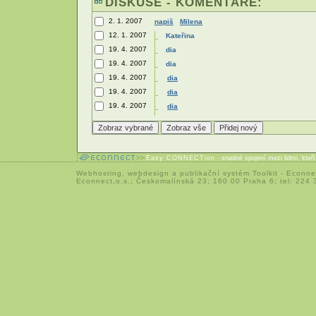
DISKUSE - KOMENTÁŘE:
2. 1. 2007
napiš
Milena
12. 1. 2007
Kateřina
19. 4. 2007
dia
19. 4. 2007
dia
19. 4. 2007
dia
19. 4. 2007
dia
19. 4. 2007
dia
Easy CONNECTion
- snadné spojení mezi lidmi, kteř
Webhosting
,
webdesign
a
publikační systém Toolkit
-
Econne
Econnect,o.s.; Českomalínská 23; 160 00 Praha 6; tel: 224