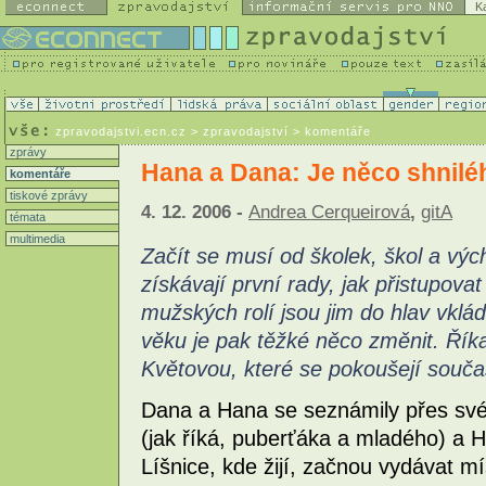
K
zpravodajstvi.ecn.cz
> zpravodajství > komentáře
zprávy
Hana a Dana: Je něco shnilé
komentáře
tiskové zprávy
4. 12. 2006 -
Andrea Cerqueirová
,
gitA
témata
multimedia
Začít se musí od školek, škol a vý
získávají první rady, jak přistupova
mužských rolí jsou jim do hlav vkl
věku je pak těžké něco změnit. Ří
Květovou, které se pokoušejí součas
Dana a Hana se seznámily přes své
(jak říká, puberťáka a mladého) a Ha
Líšnice, kde žijí, začnou vydávat mí