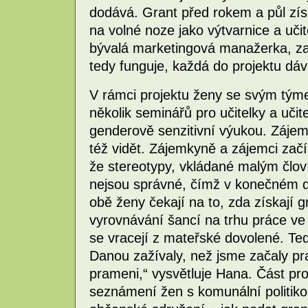
dodává. Grant před rokem a půl zís
na volné noze jako výtvarnice a učit
bývalá marketingová manažerka, za
tedy funguje, každá do projektu dáv
V rámci projektu ženy se svým týme
několik seminářů pro učitelky a učite
genderově senzitivní výukou. Zájem 
též vidět. Zájemkyně a zájemci zač
že stereotypy, vkládané malým človí
nejsou správné, čímž v konečném dů
obě ženy čekají na to, zda získají g
vyrovnávání šancí na trhu práce ve 
se vracejí z mateřské dovolené. Tedy
Danou zažívaly, než jsme začaly pr
prameni,“ vysvětluje Hana. Část pr
seznámení žen s komunální politikou