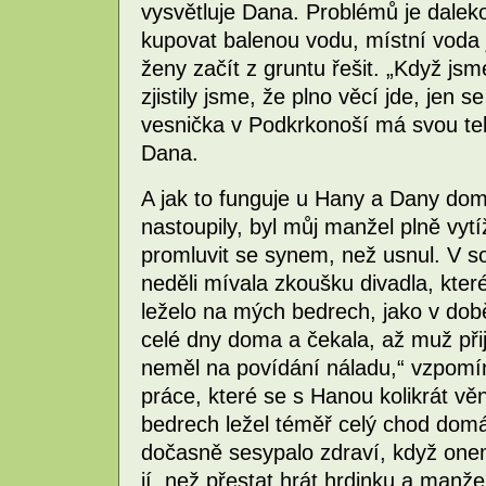
vysvětluje Dana. Problémů je daleko 
kupovat balenou vodu, místní voda je 
ženy začít z gruntu řešit. „Když jsm
zjistily jsme, že plno věcí jde, jen 
vesnička v Podkrkonoší má svou tel
Dana.
A jak to funguje u Hany a Dany do
nastoupily, byl můj manžel plně vytí
promluvit se synem, než usnul. V so
neděli mívala zkoušku divadla, kte
leželo na mých bedrech, jako v dob
celé dny doma a čekala, až muž při
neměl na povídání náladu,“ vzpomín
práce, které se s Hanou kolikrát věn
bedrech ležel téměř celý chod domá
dočasně sesypalo zdraví, když on
jí, než přestat hrát hrdinku a manže