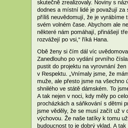
skutečně zrealizovaly. Noviny s ná
dodnes a místní lidé je považují za
příliš neuvědomují, že je vyrábíme
svém volném čase. Abychom ale neb
některé nám pomáhají, přinášejí tře
rozvážejí po vsi,“ říká Hana.
Obě ženy si čím dál víc uvědomoval
Zanedlouho po vydání prvního čísla
pustit do projektu na vyrovnání žen
v Respektu. „Vnímaly jsme, že má
muže, ale přesto jsme na všechno ú
shnilého ve státě dámském. To jsm
A tak nejen v noci, kdy měly po celo
procházkách a sáňkování s dětmi pro
jsme věděly, že se musí začít už v 
výchovou. Že naše tatíky k tomu už
budoucnost to je dobrý vklad. A tak 