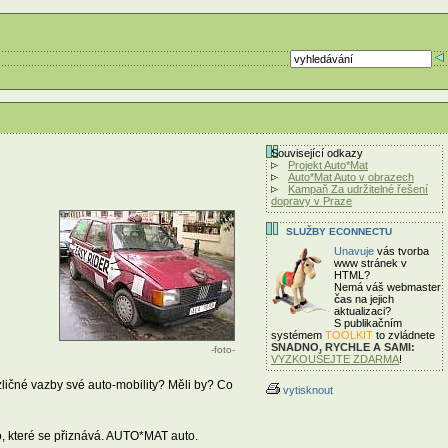
Související odkazy
Projekt Auto*Mat
Auto*Mat Auto v obrazech
Kampaň Za udržitelné řešení
dopravy v Praze
SLUŽBY ECONNECTU
Unavuje
vás tvorba
www stránek v
HTML?
Nemá váš webmaster
čas
na jejich
aktualizaci?
S publikačním
systémem
TOOLKIT
to zvládnete
SNADNO, RYCHLE A SAMI:
-foto-
VYZKOUŠEJTE ZDARMA
!
zličné vazby své auto-mobility? Měli by? Co
vytisknout
to, které se přiznává. AUTO*MAT auto.