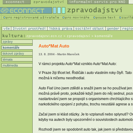
zpravodajstvi.ecn.cz
> zpravodajství > komentáře
zprávy
Auto*Mat Auto
komentáře
tiskové zprávy
13. 8. 2004 - Martin Mareček
témata
V rámci projektu Auto*Mat vzniklo Auto*Mat Auto:
multimedia
V Praze žiji třicet let. Řidičák i auto vlastním roky čtyři. T
možná k ničemu neodhodlal.
Auto Fiat Uno jsem zdědil a snažil jsem se ho používat jen 
možná právě proto, pokaždé když jsem do něj sednul, poz
nastartování jsem se propojil s organismem chrchlajícího st
narkotického opojení z pohybu, trochu neustálé agrese a s
Začal jsem si klást otázky. Je to vzplanutí nebo splynutí?
kdyby na autech byly upozornění o souvislostech automobi
Rozhodl jsem se spodobnit auto tak, jak jsem si představov