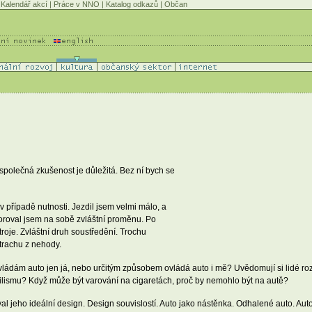
Kalendář akcí
|
Práce v NNO
|
Katalog odkazů
|
Občan
ato společná zkušenost je důležitá. Bez ní bych se
v případě nutnosti. Jezdil jsem velmi málo, a
oroval jsem na sobě zvláštní proměnu. Po
roje. Zvláštní druh soustředění. Trochu
trachu z nehody.
 Ovládám auto jen já, nebo určitým způsobem ovládá auto i mě? Uvědomují si lidé ro
lismu? Když může být varování na cigaretách, proč by nemohlo být na autě?
al jeho ideální design. Design souvislostí. Auto jako nástěnka. Odhalené auto. Au