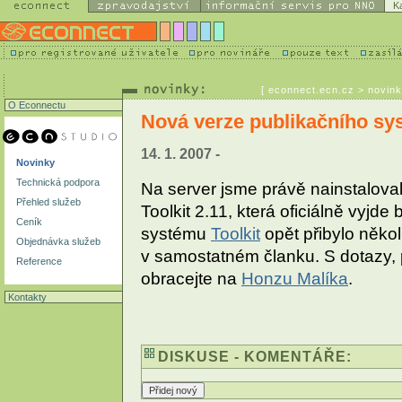
K
[
econnect.ecn.cz
> novink
O Econnectu
Nová verze publikačního sys
14. 1. 2007 -
Novinky
Technická podpora
Na server jsme právě nainstalova
Přehled služeb
Toolkit 2.11, která oficiálně vyjd
Ceník
systému
Toolkit
opět přibylo někol
Objednávka služeb
v samostatném članku. S dotazy,
Reference
obracejte na
Honzu Malíka
.
Kontakty
DISKUSE - KOMENTÁŘE: