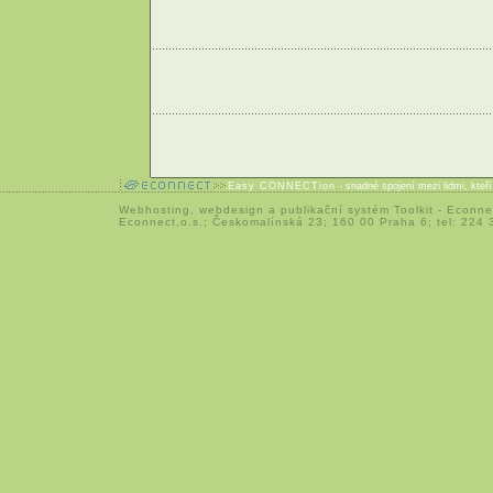
Easy CONNECTion
- snadné spojení mezi lidmi, kteř
Webhosting
,
webdesign
a
publikační systém Toolkit
-
Econne
Econnect,o.s.; Českomalínská 23; 160 00 Praha 6; tel: 224