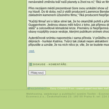
nenávratně změnila tvář naší planety a život na ní,“ říká ve fi
Přes nezájem médií prezentoval Gore svou unikátní show už ví
na hlavě. Do té doby, než ji viděl producent Lawrence Bender
základním kamenem úžasného filmu," říká producent Nepříj
"Každý filmař sní o látce silné tak, že ho okamžitě pohltí a přinu
Guggenheim. Jedinou obavu měli tvůrci z toho, jak přijmou 
států" a celosvětové klimatické krize. Premiéru si Nepříjem
obavy rozptýlily ovace vestoje, kterými publikum snímek ohod
Autentičnosti snímku napomohla i sama příroda. V průběhu nat
dějinách - hurikán Katrina. Tvůrci tak získali nejen aktraktiv
připustíte a uznáte, že na nich něco je, víte, že se budete m
-red-
DISKUSE - KOMENTÁŘE:
Easy CONNECTion
- snadné spojení mezi lidmi, kteř
Webhosting
,
webdesign
a
publikační systém Toolkit
-
Econne
Econnect,o.s.; Českomalínská 23; 160 00 Praha 6; tel: 224