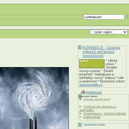
KORMIDLO - katalog
odkazů občanské
společnosti
* Lidská
práva *
Sociální
rozvoj a pomoc * Životní
prostředí * Globalizace a
udržitelný rozvoj * Kultura * Lidé
a společnost * Neziskový sektor
www.kormidlo.cz
vytisknout
Související odkazy
Hnutí Duha - kampaň energie
Centrum pro dopravu a
energetiku
Greenpeace - ochrana klimatu
Kultura jinak
SOUVISEJÍCÍ ČLÁNKY