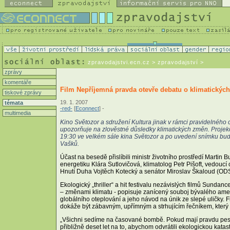
zpravodajstvi.ecn.cz
> zpravodajství >
zprávy
komentáře
Film Nepříjemná pravda otevře debatu o klimatický
tiskové zprávy
19. 1. 2007
témata
-red-
[
Econnect
] -
multimedia
Kino Světozor a sdružení Kultura jinak v rámci pravidelného 
upozorňuje na zlověstné důsledky klimatických změn. Projek
19:30 ve velkém sále kina Světozor a po uvedení snímku bu
Vašků.
Účast na besedě přislíbili ministr životního prostředí Martin
energetiku Klára Sutlovičová, klimatolog Petr Pišoft, vedouc
Hnutí Duha Vojtěch Kotecký a senátor Miroslav Škaloud (ODS
Ekologický „thriller“ a hit festivalu nezávislých filmů Sund
– změnami klimatu - popisuje zanícený souboj bývalého ame
globálního oteplování a jeho návod na únik ze slepé uličky.
dokáže být zábavným, upřímným a strhujícím řečníkem, který 
„Všichni sedíme na časované bombě. Pokud mají pravdu pesi
přibližně deset let na to, abychom odvrátili ekologickou kata