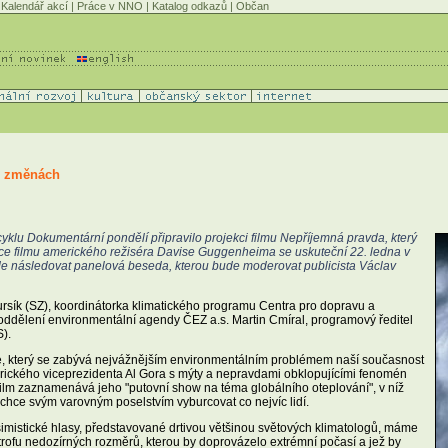
Kalendář akcí
|
Práce v NNO
|
Katalog odkazů
|
Občan
ch změnách
cyklu Dokumentární pondělí připravilo projekci filmu Nepříjemná pravda, který
ce filmu amerického režiséra Davise Guggenheima se uskuteční 22. ledna v
de následovat panelová beseda, kterou bude moderovat publicista Václav
 Bursík (SZ), koordinátorka klimatického programu Centra pro dopravu a
í oddělení environmentální agendy ČEZ a.s. Martin Cmíral, programový ředitel
).
ance, který se zabývá nejvážnějším environmentálním problémem naší současnost
rického viceprezidenta Al Gora s mýty a nepravdami obklopujícími fenomén
 Film zaznamenává jeho "putovní show na téma globálního oteplování", v níž
chce svým varovným poselstvím vyburcovat co nejvíc lidí.
mistické hlasy, představované drtivou většinou světových klimatologů, máme
strofu nedozírných rozměrů, kterou by doprovázelo extrémní počasí a jež by