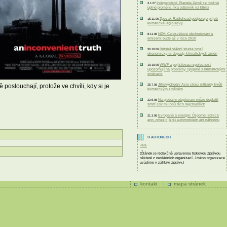
Independent: Planeta Země se možná
3.1.07
úplně promění, říká odborník na klima
Zpěvák Radiohead podporuje přijetí
15.11.06
klimatické legislativy
NZH: Celosvětové obchodování s
8.11.06
emisemi bude až v roce 2010
Britská vládní studie hrozí
30.10.06
ekonomickými dopady klimatických změn
WWF a pojišťovací společnost
19.10.06
upozorňují na problémy spojené s klimatickými
změnami
Jihovýchodní Asie ztrácí miliardy kvůli
 poslouchají, protože ve chvíli, kdy si je
25.7.06
klimatickým změnám
Na globální oteplování může doplatit
22.5.06
smrtí 182 milionů těch nejchudších
Evropané a energie: Úsporné lednice
21.3.06
ano, omezit jízdu automobilem ani náhodou
O AUTORECH
-red-
(Článek je redakčně upravenou tiskovou zprávou
některé z nevládních organizací. Jméno organizace
uvádíme v záhlaví zprávy.)
kontakt
mapa stránek