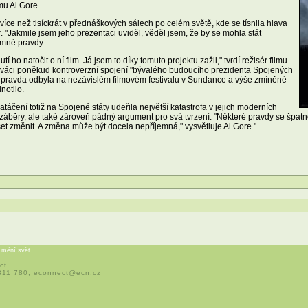
lmu Al Gore.
ce než tisíckrát v přednáškových sálech po celém světě, kde se tísnila hlava
. "Jakmile jsem jeho prezentaci uviděl, věděl jsem, že by se mohla stát
emné pravdy.
tí ho natočit o ní film. Já jsem to díky tomuto projektu zažil," tvrdí režisér filmu
diváci poněkud kontroverzní spojení "bývalého budoucího prezidenta Spojených
ná pravda odbyla na nezávislém filmovém festivalu v Sundance a výše zmíněné
notilo.
áčení totiž na Spojené státy udeřila největší katastrofa v jejich moderních
ní záběry, ale také zároveň pádný argument pro svá tvrzení. "Některé pravdy se špatně
uset změnit. A změna může být docela nepříjemná," vysvětluje Al Gore."
í mění svět
ct
 311 780;
econnect@ecn.cz