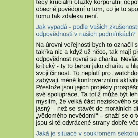
tedy kruciální otázky korporátní odpo
obecné povědomí o tom, co je to spo
tomu tak zdaleka není.
Jak vypadá - podle Vašich zkušenost
odpovědnosti v našich podmínkách?
Na úrovni veřejnosti bych to označil 
takřka nic a když už něco, tak mají 
odpovědnost rovná se charita. Nevlád
kritický - ty to berou jako charitu a 
svoji činnost. To neplatí pro „watchdo
zabývají méně kontroverzními aktivita
Přestože jsou jejich projekty prospě
své spolupráce. Ta totiž může být le
myslím, že velká část neziskového se
jasný – než se stavět do morálních d
„vědomého nevědomí“ – snaží se o tě
jsou si té odvrácené strany dobře vě
Jaká je situace v soukromém sektor