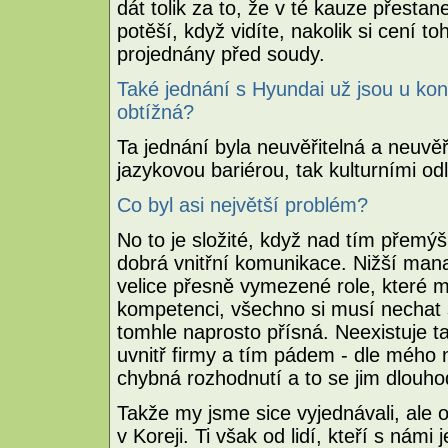
dát tolik za to, že v té kauze přes
potěší, když vidíte, nakolik si cení 
projednány před soudy.
Také jednání s Hyundai už jsou u kon
obtížná?
Ta jednání byla neuvěřitelná a neuvěř
jazykovou bariérou, tak kulturními od
Co byl asi největší problém?
No to je složité, když nad tím přemýš
dobrá vnitřní komunikace. Nižší man
velice přesně vymezené role, které ma
kompetenci, všechno si musí nechat sc
tomhle naprosto přísná. Neexistuje ta
uvnitř firmy a tím pádem - dle mého 
chybná rozhodnutí a to se jim dlouho
Takže my jsme sice vyjednávali, ale o 
v Koreji. Ti však od lidí, kteří s nám