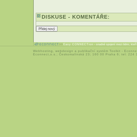
DISKUSE - KOMENTÁŘE:
Easy CONNECTion
- snadné spojení mezi lidmi, kteř
Webhosting
,
webdesign
a
publikační systém Toolkit
-
Econne
Econnect,o.s.; Českomalínská 23; 160 00 Praha 6; tel: 224