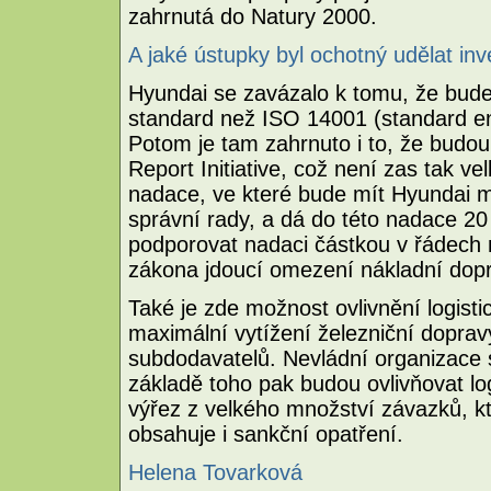
zahrnutá do Natury 2000.
A jaké ústupky byl ochotný udělat in
Hyundai se zavázalo k tomu, že bude
standard než ISO 14001 (standard 
Potom je tam zahrnuto i to, že budou
Report Initiative, což není zas tak ve
nadace, ve které bude mít Hyundai m
správní rady, a dá do této nadace 20
podporovat nadaci částkou v řádech 
zákona jdoucí omezení nákladní dopr
Také je zde možnost ovlivnění logist
maximální vytížení železniční doprav
subdodavatelů. Nevládní organizace 
základě toho pak budou ovlivňovat log
výřez z velkého množství závazků, 
obsahuje i sankční opatření.
Helena Tovarková