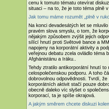
cenu k tomuto tématu otevírat disku
situaci – na to, že je toto téma plně 
Jak tomu máme rozumět „plně v ruko
Na konci devadesátých let se mluvilo
pravém slova smyslu, o tom, že korp
nějakým způsobem zvýšit jejich odpo
sílící hnutí proti Světové bance a MM
napojeny na korporátní aktivity a pod
veřejnou debatu zcela ovládlo téma bo
Afghánistánu a Iráku..
Tehdy ztratilo antikorporátní hnutí to
celospolečenskou podporu. A toho část
dobrovolnou odpovědnosti. Tvrdí, že
korporátních aktivit stačí pouze dobr
obecně daleko víc slyšet o společen
korporací, ta je spíše okrajová.
A jakým směrem chcete diskuzi kole