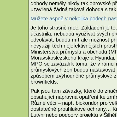
dohody neměly nikdy tak obrovské př
uzavřená žádná taková dohoda s tak
Můžete aspoň v několika bodech nast
Je toho strašně moc. Základem je to,
účastnila, nebudou využívat svých p
odvolávat, budou mít ale možnost při
nevyužijí těch nejefektivnějších pro
Ministerstva průmyslu a obchodu (M
Moravskoslezského kraje a Hyundai, 
MPO se zavázali k tomu, že v rámci i
průmyslových zón budou nastavovat 
způsobem zvýhodněné průmyslové zón
brownfields.
Pak jsou tam závazky, které do značn
obsahující nápravná opatření ke zmír
Různé věci – např. biokoridor pro v
dostatečné protihlukové ochrany… Kr
Lutyni nebo podpory projektu v Šilhé