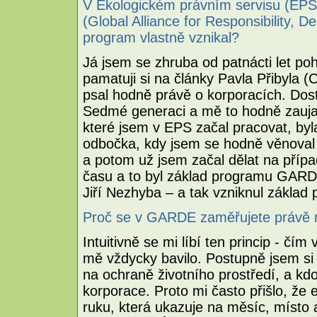
V Ekologickém právním servisu (EP
(Global Alliance for Responsibility, 
program vlastně vznikal?
Já jsem se zhruba od patnácti let poh
pamatuji si na články Pavla Přibyla 
psal hodně právě o korporacích. Dos
Sedmé generaci a mě to hodně zaujal
které jsem v EPS začal pracovat, by
odbočka, kdy jsem se hodně věnoval
a potom už jsem začal dělat na příp
času a to byl základ programu GARDE
Jiří Nezhyba – a tak vzniknul zákl
Proč se v GARDE zaměřujete právě 
Intuitivně se mi líbí ten princip - čím 
mě vždycky bavilo. Postupně jsem si
na ochraně životního prostředí, a kd
korporace. Proto mi často přišlo, že 
ruku, která ukazuje na měsíc, místo 