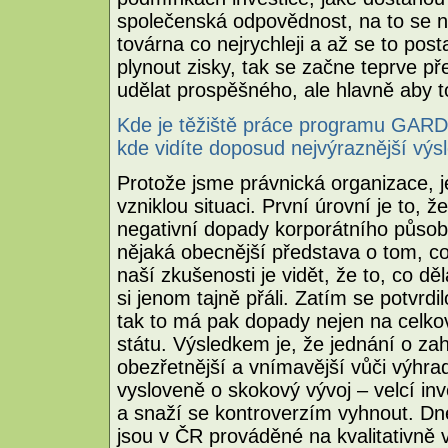
společenská odpovědnost, na to se ne
továrna co nejrychleji a až se to pos
plynout zisky, tak se začne teprve p
udělat prospěšného, ale hlavně aby t
Kde je těžiště práce programu GARDE
kde vidíte doposud nejvýraznější výs
Protože jsme právnická organizace, j
vzniklou situaci. První úrovní je to,
negativní dopady korporátního působ
nějaká obecnější představa o tom, co 
naší zkušenosti je vidět, že to, co d
si jenom tajně přáli. Zatím se potvrd
tak to má pak dopady nejen na celkový
státu. Výsledkem je, že jednání o zah
obezřetnější a vnímavější vůči výhra
vysloveně o skokový vývoj – velcí inves
a snaží se kontroverzím vyhnout. Dn
jsou v ČR prováděné na kvalitativně 