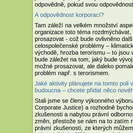
odpovědně, pokud svou odpovědnost p
A odpovědnost korporací?
Tam záleží na velkém množství aspekt
organizace toto téma rozdmýchávat,
prosazovat - což bude ovlivněno další
celospolečenské problémy – klimatic
východě, hrozba terorismu – to jsou
bude záležet na tom, jaký bude vývoj
možné prosazovat, ale daleko pomalej
problém např. s terorismem.
Jaké aktivity plánujete na tomto po
budoucna – chcete přidat něco novéh
Stali jsme se členy výkonného výbor
Corporate Justice) a rozhodně bychom
zkušenosti a nabytou právní odborno
změn, přestože se nám na to zatím 
právní zkušenosti, ze kterých můžeme