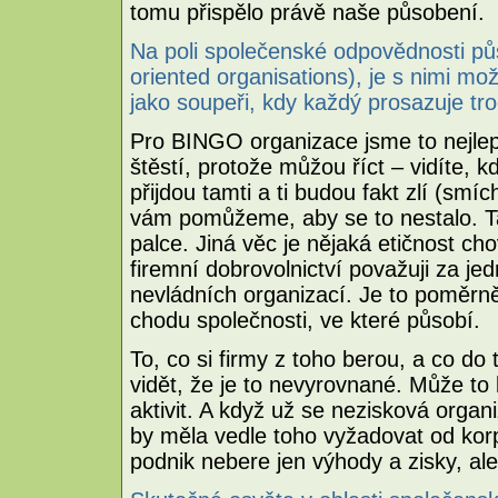
tomu přispělo právě naše působení.
Na poli společenské odpovědnosti pů
oriented organisations), je s nimi mo
jako soupeři, kdy každý prosazuje tr
Pro BINGO organizace jsme to nejlepš
štěstí, protože můžou říct – vidíte, 
přijdou tamti a ti budou fakt zlí (sm
vám pomůžeme, aby se to nestalo. Ta
palce. Jiná věc je nějaká etičnost ch
firemní dobrovolnictví považuji za je
nevládních organizací. Je to poměrn
chodu společnosti, ve které působí.
To, co si firmy z toho berou, a co do t
vidět, že je to nevyrovnané. Může t
aktivit. A když už se nezisková orga
by měla vedle toho vyžadovat od korpor
podnik nebere jen výhody a zisky, al