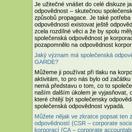
Je užitečné vnášet do celé diskuze ja
odpovědnost – skutečnou společensk
způsobů propagace. Je také potřeba 
odpovědnosti existovat ještě odpověd
zcela rozdílné věci a že by spolu mě
společenská odpovědnost je korpora
pozapomnělo na odpovědnost korpor
Jaký význam má společenská odpověd
GARDE?
Můžeme ji používat při tlaku na korp
aktivitám, to pro nás bylo od začátku 
nemá představu o tom, co to společ
naším dalším úkolem je vyjasňovat, 
které chtějí být společensky odpověd
společenská odpovědnost vypadá.
Můžete nějak ve zkratce popsat ten 
odpovědností (CSR – corporate social
korporací (CA – corporate accountabil