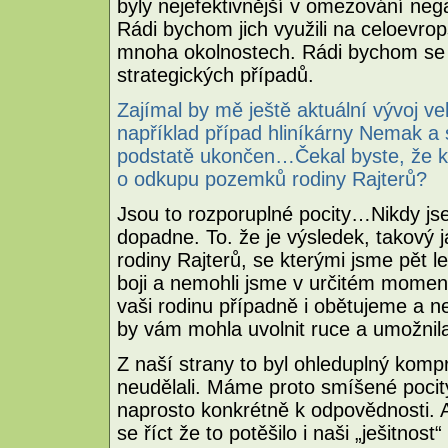
byly nejefektivnější v omezování neg
Rádi bychom jich využili na celoevrop
mnoha okolnostech. Rádi bychom se 
strategických případů.
Zajímal by mě ještě aktuální vývoj
například případ hliníkárny Nemak a 
podstatě ukončen…Čekal byste, že 
o odkupu pozemků rodiny Rajterů?
Jsou to rozporuplné pocity…Nikdy jse
dopadne. To. že je výsledek, takový j
rodiny Rajterů, se kterými jsme pět l
boji a nemohli jsme v určitém moment
vaši rodinu případně i obětujeme a 
by vám mohla uvolnit ruce a umožnila 
Z naší strany to byl ohleduplný komp
neudělali. Máme proto smíšené pocit
naprosto konkrétně k odpovědnosti. Al
se říct že to potěšilo i naši „ješitnos