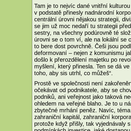
Tam je to nejvíc dané vnitřní kulturo
v podstatě přinesly nadnárodní korpo
centrální úrovni nějakou strategii, div
se jim už moc nedaří tu strategii před
sestry, na všechny podúrovně té složi
úrovni se o tom ví, ale na lokální se o
to bere dost povrchně. Češi jsou po
deformovaní – nejen z komunismu jak
došlo k přerozdělení majetku po revol
myšlení, který přinesla. Ten se dá ve z
toho, aby sis utrhl, co můžeš“.
Prostě ve společnosti není zakořeněn
očekávat od podnikatele, aby se cho
podniků, ani veřejnost jako taková n
ohledem na veřejné blaho. Je to u ná
zbytečné mrhání peněz. Navíc, téma 
zahraniční kapitál, zahraniční korpor
protože když přišly, tak vyjednávaly 
podmínkách investice, jaké dostanou 