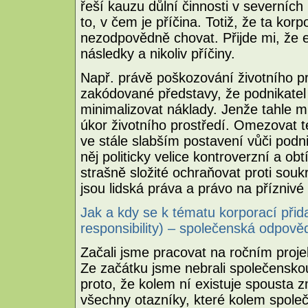
řeší kauzu důlní činnosti v severníc
to, v čem je příčina. Totiž, že ta ko
nezodpovědně chovat. Přijde mi, že e
následky a nikoliv příčiny.
Např. právě poškozování životního pr
zakódované představy, že podnikatel
minimalizovat náklady. Jenže tahle m
úkor životního prostředí. Omezovat te
ve stále slabším postavení vůči podn
něj politicky velice kontroverzní a obtí
strašně složité ochraňovat proti so
jsou lidská práva a právo na příznivé 
Jak a kdy se k tématu korporací přid
responsibility) – společenská odpov
Začali jsme pracovat na ročním pro
Ze začátku jsme nebrali společenskou
proto, že kolem ní existuje spousta zm
všechny otazníky, které kolem spole