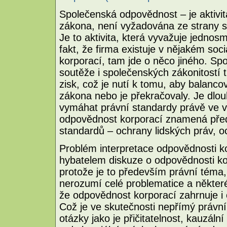
Společenská odpovědnost – je aktivit
zákona, není vyžadována ze strany s
Je to aktivita, která vyvažuje jednos
fakt, že firma existuje v nějakém soc
korporací, tam jde o něco jiného. Sp
soutěže i společenských zákonitostí 
zisk, což je nutí k tomu, aby balancov
zákona nebo je překračovaly. Je dlou
vymáhat právní standardy právě ve 
odpovědnost korporací znamená přede
standardů – ochrany lidských práv, oc
Problém interpretace odpovědnosti ko
hybatelem diskuze o odpovědnosti ko
protože je to především právní téma,
nerozumí celé problematice a některé 
že odpovědnost korporací zahrnuje i
Což je ve skutečnosti nepřímý právní
otázky jako je přičitatelnost, kauzál