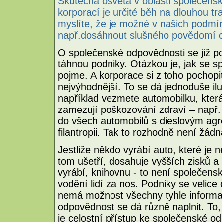
Skutečná osvěta v oblasti společens
korporací je určité běh na dlouhou t
myslíte, že je možné v našich podmín
např.dosáhnout slušného povědomí 
O společenské odpovědnosti se již po
táhnou podniky. Otázkou je, jak se 
pojme. A korporace si z toho pochopit
nejvýhodnější. To se dá jednoduše ilu
například vezmete automobilku, která
zamezují poškozování zdraví – např. f
do všech automobilů s dieslovým agre
filantropii. Tak to rozhodně není žá
Jestliže někdo vyrábí auto, které je
tom ušetří, dosahuje vyšších zisků a
vyrábí, knihovnu - to není společens
vodění lidí za nos. Podniky se velice 
nemá možnost všechny tyhle informa
odpovědnost se dá různě naplnit. To
je celostní přístup ke společenské o