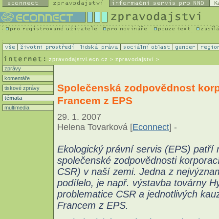
K
zpravodajstvi.ecn.cz
> zpravodajství >
zprávy
komentáře
Společenská zodpovědnost korpo
tiskové zprávy
Francem z EPS
témata
multimedia
29. 1. 2007
Helena Tovarková [
Econnect
] -
Ekologický právní servis (EPS) patří
společenské zodpovědnosti korporací (
CSR) v naší zemi. Jedna z nejvýzna
podílelo, je např. výstavba továrny 
problematice CSR a jednotlivých kau
Francem z EPS.