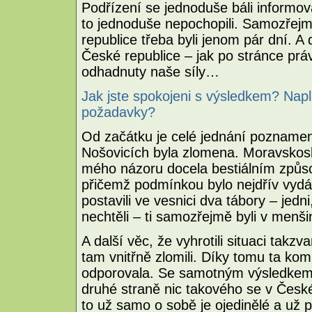
Podřízení se jednoduše báli informov
to jednoduše nepochopili. Samozřejm
republice třeba byli jenom pár dní. A 
České republice – jak po stránce práv
odhadnuty naše síly…
Jak jste spokojeni s výsledkem? Napl
požadavky?
Od začátku je celé jednání poznamen
Nošovicích byla zlomena. Moravskosle
mého názoru docela bestiálním způsob
přičemž podmínkou bylo nejdřív vydá
postavili ve vesnici dva tábory – jedni,
nechtěli – ti samozřejmě byli v menši
A další věc, že vyhrotili situaci takzv
tam vnitřně zlomili. Díky tomu ta kom
odporovala. Se samotným výsledkem 
druhé straně nic takového se v Česk
to už samo o sobě je ojedinělé a už p