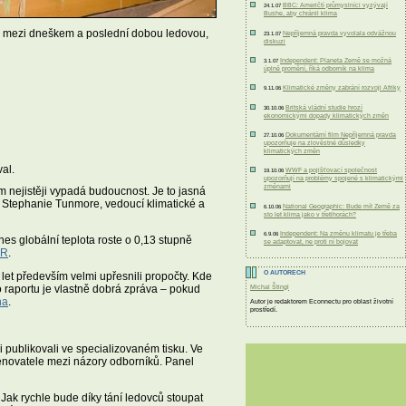
BBC: Američtí průmyslníci vyzývají
24.1.07
Bushe, aby chránil klima
díl mezi dneškem a poslední dobou ledovou,
Nepříjemná pravda vyvolala odvážnou
23.1.07
diskuzi
Independent: Planeta Země se možná
3.1.07
úplně promění, říká odborník na klima
Klimatické změny zabrání rozvoji Afriky
9.11.06
Britská vládní studie hrozí
30.10.06
ekonomickými dopady klimatických změn
Dokumentární film Nepříjemná pravda
27.10.06
upozorňuje na zlověstné důsledky
klimatických změn
al.
WWF a pojišťovací společnost
19.10.06
upozorňují na problémy spojené s klimatickými
změnami
m nejistěji vypadá budoucnost. Je to jasná
kla Stephanie Tunmore, vedoucí klimatické a
National Geographic: Bude mít Země za
6.10.06
sto let klima jako v třetihorách?
Independent: Na změnu klimatu je třeba
6.9.06
Dnes globální teplota roste o 0,13 stupně
se adaptovat, ne proti ní bojovat
ČR
.
O AUTORECH
let především velmi upřesnili propočty. Kde
o raportu je vlastně dobrá zpráva – pokud
Michal Štingl
ha
.
Autor je redaktorem Econnectu pro oblast životní
prostředí.
ci publikovali ve specializovaném tisku. Ve
enovatele mezi názory odborníků. Panel
 Jak rychle bude díky tání ledovců stoupat