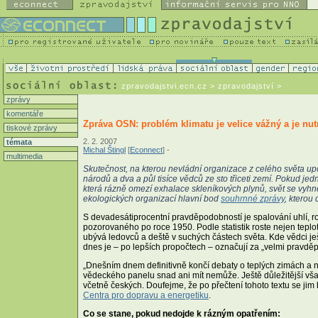
zpravodajstvi.ecn.cz
> zpravodajství >
zprávy
komentáře
Zpráva OSN: problém klimatu je velice vážný a je nut
tiskové zprávy
2. 2. 2007
témata
Michal Štingl
[
Econnect
] -
multimedia
Skutečnost, na kterou nevládní organizace z celého světa upo
národů a dva a půl tisíce vědců ze sto třiceti zemí. Pokud je
která rázně omezí exhalace skleníkových plynů, svět se vyh
ekologických organizací hlavní bod
souhrnné zprávy
, kterou
S devadesátiprocentní pravděpodobností je spalování uhlí, r
pozorovaného po roce 1950. Podle statistik roste nejen tepl
ubývá ledovců a deště v suchých částech světa. Kde vědci ješ
dnes je – po lepších propočtech – označují za „velmi pravdě
„Dnešním dnem definitivně končí debaty o teplých zimách a ne
vědeckého panelu snad ani mít nemůže. Ještě důležitější však 
včetně českých. Doufejme, že po přečtení tohoto textu se jim
Centra pro dopravu a energetiku
.
Co se stane, pokud nedojde k rázným opatřením: