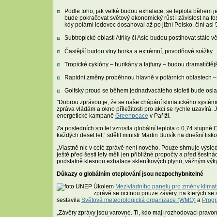
Podle toho, jak velké budou exhalace, se teplota během j
bude pokračovat světový ekonomický růst i závislost na f
kdy polární ledovec dosahoval až po jižní Polsko, činí asi
Subtropické oblasti Afriky či Asie budou postihovat stále vě
Častější budou vlny horka a extrémní, povodňové srážky.
Tropické cyklóny – hurikány a tajfuny – budou dramatičtě
Rapidní změny proběhnou hlavně v polárních oblastech – 
Golfský proud se během jednadvacátého století bude oslab
"Dobrou zprávou je, že se naše chápání klimatického systému 
zpráva vládám a okno příležitosti pro akci se rychle uzavírá.
energetické kampaně
Greenpeace
v Paříži.
Za posledních sto let vzrostla globální teplota o 0,74 stupně C
každých deset let,“ sdělil ministr Martin Bursík na dnešní tisk
„Vlastně nic v celé zprávě není nového. Pouze shrnuje výsled
ještě před šesti lety měli jen přibližné propočty a před šes
podstatně klesnou exhalace skleníkových plynů, vážným výky
Důkazy o globálním oteplování jsou nezpochybnitelné
Úkolem
Mezivládního panelu pro změny klimat
zprávě se ocitnou pouze závěry, na kterých se
sestavila
Světová meteorologická organizace (WMO)
a
Progr
„Závěry zprávy jsou varovné. Ti, kdo mají rozhodovací pravomo