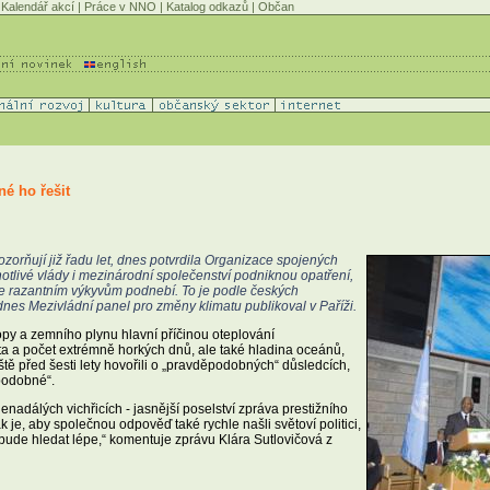
Kalendář akcí
|
Práce v NNO
|
Katalog odkazů
|
Občan
né ho řešit
zorňují již řadu let, dnes potvrdila Organizace spojených
dnotlivé vlády i mezinárodní společenství podniknou opatření,
ne razantním výkyvům podnebí. To je podle českých
 dnes Mezivládní panel pro změny klimatu publikoval v Paříži.
opy a zemního plynu hlavní příčinou oteplování
ota a počet extrémně horkých dnů, ale také hladina oceánů,
tě před šesti lety hovořili o „pravděpodobných“ důsledcích,
podobné“.
nadálých vichřicích - jasnější poselství zpráva prestižního
je, aby společnou odpověď také rychle našli světoví politici,
 bude hledat lépe,“ komentuje zprávu Klára Sutlovičová z