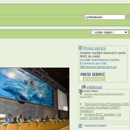
Press servis
Snadné zasílání tiskových zpráv
NNO do médií.
Využijte internetovou službu
Econnectu pro Vás.
http://press-servis.ecn.cz/
vytisknout
Související odkazy
Tisková zpráva Informačního centra OSN v
Praze /česky/
Tisková zpráva Programu OSN
pro životní prostředí (UNEP)
/anglicky/
Zpráva IPCC /anglicky, 21
stran, formát pdf/
SOUVISEJÍCÍ ČLÁNKY