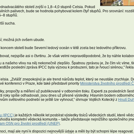
ednadvacátého století zvýší o 1,8–4,0 stupně Celsia. Pokud
osilních palivech, bude se hodnota pohybovat kolem čtyř stupňů. Pro srovnání: roz
 5–8 stupňů.
tší sucha.
jší; možná jich ovšem ubude.
koncem století bude Severní ledový oceán v létě zcela bez ledového příkrovu.
ovat, nejspíše asi o čtvrtinu. Je však velmi nepravděpodobné, že by náhle kolabov
a našeho vlivu na něj nekonečně zlepšilo. Špatnou zprávou je, že čím víc víme, tí
 Jestliže poslední zpráva IPCC byla výzvou k probuzení, tato je řvoucí sirénou," ře
elsia. „Zvlášť znepokojivý je ale trend nárůstu teplot, který se neustále zrychluje. 
ové konferenci v Praze, kde také představil priority
Ministerstva životního prostředí 
ky, propočty a měření už publikované v odborném tisku. Experti za posledních šest 
tnácti roky spíše odhadovali, jsou dnes už přesné výsledky. Hlavním bodem odbornéh
vům světového podnebí se ještě lze vyhnout,“ shrnuje Vojtěch Kotecký z
Hnutí Du
u (IPCC)
je každých několik let posbírat výsledky tisíců vědeckých studií, které věd
 shodla kompletní vědecká komunita – takže představuje nejnižšího společného jm
am OSN pro životní prostředí (UNEP)
.
ci, mají ale nyní k dispozici nejnovější údaje a měli by být schopni lépe reagovat.