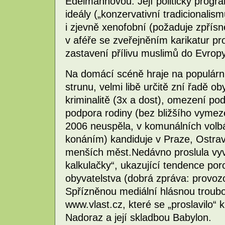
Edelmannovou. Její politický progra
ideály („konzervativní tradicionalism
i zjevně xenofobní (požaduje zpřísn
v aféře se zveřejněním karikatur p
zastavení přílivu muslimů do Evropy 
Na domácí scéně hraje na populárn
strunu, velmi libě určitě zní řadě 
kriminalitě (3x a dost), omezení p
podpora rodiny (bez bližšího vymez
2006 neuspěla, v komunálních volbá
konáním) kandiduje v Praze, Ostrav
menších měst.Nedávno proslula vyv
kalkulačky“, ukazující tendence po
obyvatelstva (dobrá zpráva: provozov
Spřízněnou mediální hlásnou troubo
www.vlast.cz, které se „proslavilo“
Nadoraz a její skladbou Babylon.