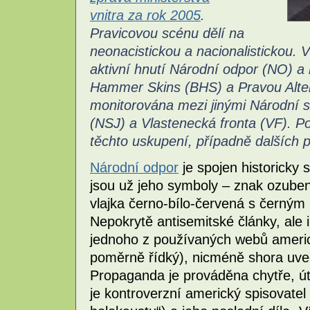
vnitra za rok 2005
.
Pravicovou scénu dělí na
neonacistickou a nacionalistickou. 
aktivní hnutí Národní odpor (NO) a
Hammer Skins (BHS) a Pravou Altern
monitorována mezi jinými Národní s
(NSJ) a Vlastenecká fronta (VF). P
těchto uskupení, případně dalších 
Národní odpor
je spojen historicky 
jsou už jeho symboly – znak ozube
vlajka černo-bílo-červená s čer
Nepokrytě antisemitské články, ale 
jednoho z používaných webů americ
poměrně řídký), nicméně shora uved
Propaganda je prováděna chytře, út
je kontroverzní americký spisovate