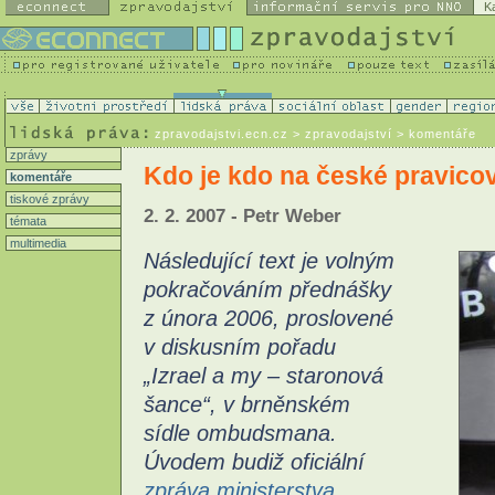
K
zpravodajstvi.ecn.cz
> zpravodajství > komentáře
zprávy
Kdo je kdo na české pravico
komentáře
tiskové zprávy
2. 2. 2007 - Petr Weber
témata
multimedia
Následující text je volným
pokračováním přednášky
z února 2006, proslovené
v diskusním pořadu
„Izrael a my – staronová
šance“, v brněnském
sídle ombudsmana.
Úvodem budiž oficiální
zpráva ministerstva