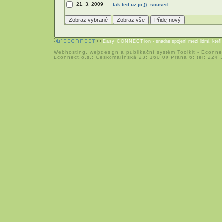
21. 3. 2009
tak ted uz jo;))
soused
Easy CONNECTion
- snadné spojení mezi lidmi, kteř
Webhosting
,
webdesign
a
publikační systém Toolkit
-
Econne
Econnect,o.s.; Českomalínská 23; 160 00 Praha 6; tel: 224