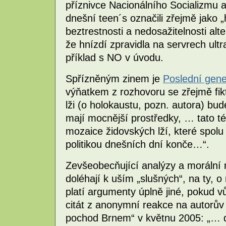
příznivce Nacionálního Socializmu 
dnešní teen´s označili zřejmě jako 
beztrestnosti a nedosažitelnosti alt
že hnízdí zpravidla na servrech ultr
příklad s NO v úvodu.
Spřízněným zinem je
Poslední gen
výňatkem z rozhovoru se zřejmě fikt
lži (o holokaustu, pozn. autora) bud
mají mocnější prostředky, … tato té
mozaice židovských lží, které spol
politikou dnešních dní konče…“.
Zevšeobecňující analýzy a morální 
doléhají k uším „slušných“, na ty, o
platí argumenty úplně jiné, pokud vů
citát z anonymní reakce na autorův
pochod Brnem“ v květnu 2005: „… d