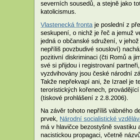
severních sousedů, a stejně jako to
katolicismus.
Vlastenecká fronta
je poslední z př
seskupení, o nichž je řeč a jemuž v
jedná o občanské sdružení, v jeho
nepříliš povzbudivé sousloví) nach
pozitivní diskriminaci (čti Romů a 
své si přijdou i registrovaní partne
vyzdvihovány jsou české národní záj
Takže nepřekvapí ani, že Izrael je t
teroristických kořenech, provádějíc
(tiskové prohlášení z 2.8.2006).
Na závěr tohoto nepříliš vábného de
prvek,
Národní socialistické vzděl
má v hlavičce bezostyšně svastiku
nacistickou propagaci, včetně názv