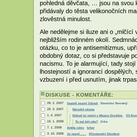
pohledná děvčata, … jsou na svou k
přidávaly do těsta velikonočních m
zlověstná minulost.
Ale nedělejme si iluze ani o „mlčící 
nejbližším rodinném okolí. Sedmnáct
otázku, co to je antisemitizmus, up
obdobný dotaz, co si představuje p
nacismu. To je alarmující, tady stoj
lhostejností a ignorancí dospělých, 
vzbuzení i před usnutím, jinak trpas
DISKUSE - KOMENTÁŘE:
28. 2. 2007
špatně psaný článek
Stanislav Novotný
26. 3. 2007
Národní strana
1. 4. 2007
Dokud jsi nebyl v Muzeu Osvětim,
Vít Kre
10. 1. 2008
To má být vtip?
Jirka
7. 1. 2008
Antifa rules
Ichor
3. 10. 2008
Je jasný.......
Křestanský Disident