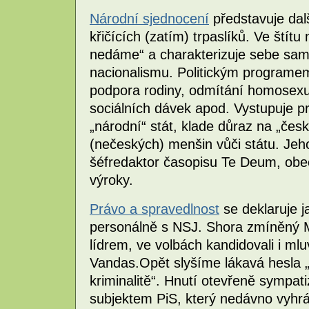
Národní sjednocení
představuje dalš
křičících (zatím) trpaslíků. Ve štít
nedáme“ a charakterizuje sebe sama
nacionalismu. Politickým programem
podpora rodiny, odmítání homosexu
sociálních dávek apod. Vystupuje p
„národní“ stát, klade důraz na „česk
(nečeských) menšin vůči státu. Jeh
šéfredaktor časopisu Te Deum, obec
výroky.
Právo a spravedlnost
se deklaruje j
personálně s NSJ. Shora zmíněný M
lídrem, ve volbách kandidovali i m
Vandas.Opět slyšíme lákavá hesla „
kriminalitě“. Hnutí otevřeně sympa
subjektem PiS, který nedávno vyhrá