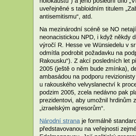
holokaustu“) a jeho poslední dílo „
uveřejněné s tabloidním titulem „Zab
antisemitismu“, atd.
Na mezinárodní scéně se NO netají
neonacistickou NPD, i když někdy d
výročí R. Hesse ve Wünsiedelu v s
odmítla podrobit požadavku na po
Rakousku“). Z akcí posledních let
2005 (ještě o něm bude zmínka), 
ambasádou na podporu revizionisty
u rakouského velvyslanectví k proc
podzim 2005, zcela nedávno pak p
prezidentovi, aby umožnil hrdinům z
„izraelským agresorům“.
Národní strana
je formálně standard
představovanou na veřejnosti zejmé