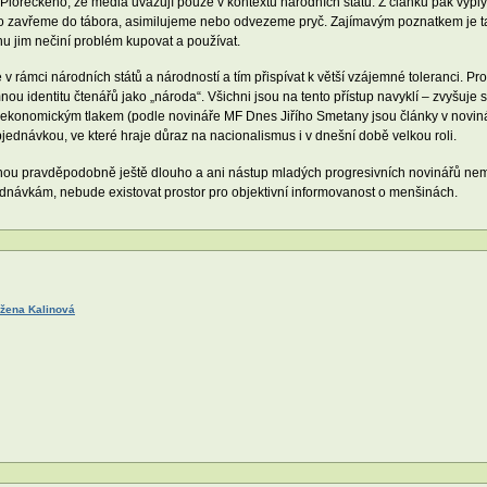
ioreckého, že média uvažují pouze v kontextu národních států. Z článků pak vyplýv
uďto zavřeme do tábora, asimilujeme nebo odvezeme pryč. Zajímavým poznatkem je tak
nu jim nečiní problém kupovat a používat.
 rámci národních států a národností a tím přispívat k větší vzájemné toleranci. Pro
ou identitu čtenářů jako „národa“. Všichni jsou na tento přístup navyklí – zvyšuje 
ě ekonomickým tlakem (podle novináře MF Dnes Jiřího Smetany jsou články v novin
bjednávkou, ve které hraje důraz na nacionalismus i v dnešní době velkou roli.
tanou pravděpodobně ještě dlouho a ani nástup mladých progresivních novinářů ne
ednávkám, nebude existovat prostor pro objektivní informovanost o menšinách.
žena Kalinová