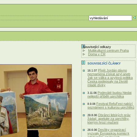
Související odkazy
Multikulturní centrum Praha
Doma v ČR
SOUVISEJÍCÍ ČLÁNKY
Přejít Jordán dávno
16.1.07
neznamená získat azyl aneb
Jak se válka a azylová politika
Česka podepsaly na životě
mladé dívky
Podeváté budou hledat
3.11.06
nejlepší příběh uprchlíka
Festival RefuFest nabízí
8.9.06
seznámení s kulturou uprchlíků
Obránci lidských práv
29.8.06
žádají: apelujte za uprchlíky,
kterým hrozí mučení
Desítky organizací
28.6.06
vyzvaly Evropskou komisi k