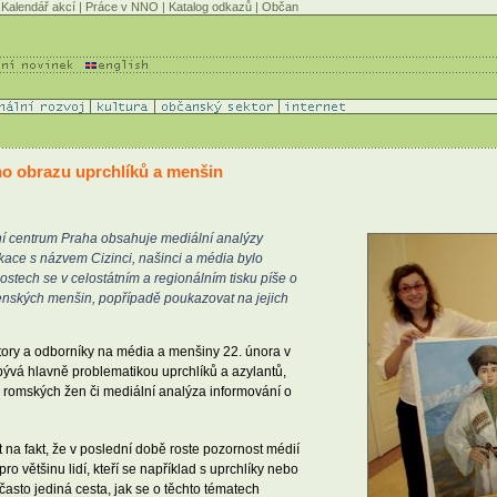
Kalendář akcí
|
Práce v NNO
|
Katalog odkazů
|
Občan
ho obrazu uprchlíků a menšin
rní centrum Praha obsahuje mediální analýzy
ikace s názvem Cizinci, našinci a média bylo
stech se v celostátním a regionálním tisku píše o
ženských menšin, popřípadě poukazovat na jejich
utory a odborníky na média a menšiny 22. února v
abývá hlavně problematikou uprchlíků a azylantů,
ch romských žen či mediální analýza informování o
 na fakt, že v poslední době roste pozornost médií
o většinu lidí, kteří se například s uprchlíky nebo
často jediná cesta, jak se o těchto tématech