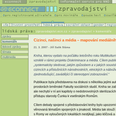
zpravodajstvi.ecn.cz
> zpravodajství > komentáře
zprávy
Cizinci, našinci a média – mapování mediální
komentáře
tiskové zprávy
21. 3. 2007 - Jiří Salik Sláma
témata
Kniha, kterou vydalo na počátku letošního roku Multikultu
multimedia
vzniklé v rámci projektu Diskriminace a média. Cílem publ
„systematicky sledovat, jakým způsobem a v jakých souvislo
cizincích a příslušnících národnostních, etnických a nábo
zjednodušující, zavádějící či stereotypní zobrazování.“
Publikace byla představena na diskusi s několika jejími a
prostorách brněnské Fakulty sociálních studií. Kniha se z
ale nechybí v ní ani kapitoly o nedobrovolných sterilizací
přístupu starosty Čunka k vsetínským Romům.
Cílem debaty spojené s představování knihy bylo upozornit
věnovaná tématům spojených s jinakostí. Média tak slouží pr
s Romy ve vyloučených lokalitách nestýkají, jako klíčová a 