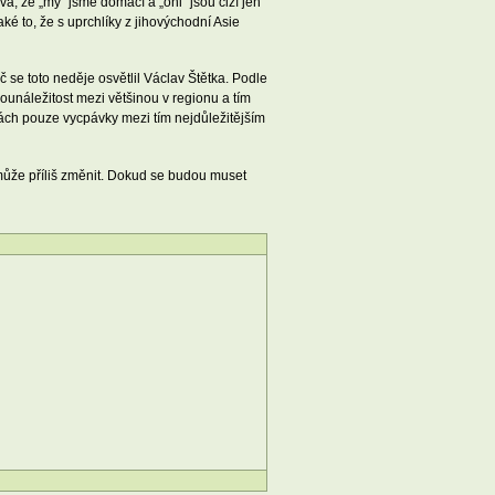
á, že „my“ jsme domácí a „oni“ jsou cizí jen
é to, že s uprchlíky z jihovýchodní Asie
č se toto neděje osvětlil Václav Štětka. Podle
sounáležitost mezi většinou v regionu a tím
ách pouze vycpávky mezi tím nejdůležitějším
může příliš změnit. Dokud se budou muset