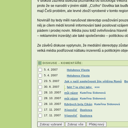
V diskusi zazněla důležitá poznámka od sociologa Viktora P
proto že se narodili v jiném státě. „Cizího“ člověka tak b
mají Češi problém, ale levné zboží vyrobené v tomto regio
Novináři by tedy měli narušovat stereotyp uvažování pouze v
něj je cílem médií kromě informování také posilovat vzájemn
pádem i prodej novin. Média jsou totiž ovlivňována hlavn
– reklamními inzeráty) ale také společensko – politickou o
Ze závěrů diskuse vyplynulo, že mediální stereotypy zůs
velká média podřizovat nátlaku inzerentů a politickým obj
DISKUSE - KOMENTÁŘE:
5. 4. 2007
Holubova Vlasta
5. 4. 2007
Holubova Vlasta
23. 5. 2007
Jak v naší společnosti žije většina Romů
Bo
30. 6. 2007
fakt ? ja chci taky
xxx
28. 10. 2007
můj názor
Kateřina Sidonová
28. 10. 2007
můj názor
Kateřina Sidonová
28. 10. 2007
Kdybych byla Cikán
Kateřina Sidonová
17. 11. 2007
Xýpověd´
Duskova
17. 11. 2007
Výpověd´
Duskova