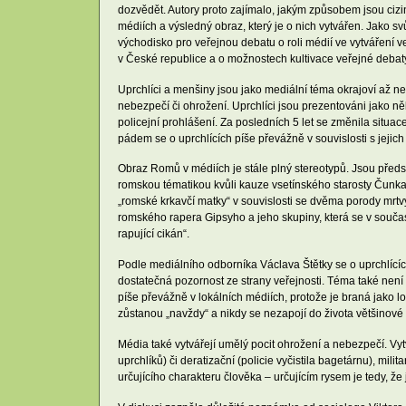
dozvědět. Autory proto zajímalo, jakým způsobem jsou ci
médiích a výsledný obraz, který je o nich vytvářen. Jako svůj
východisko pro veřejnou debatu o roli médií ve vytváření v
v České republice a o možnostech kultivace veřejné debaty
Uprchlíci a menšiny jsou jako mediální téma okrajoví až ne
nebezpečí či ohrožení. Uprchlíci jsou prezentováni jako ně
policejní prohlášení. Za posledních 5 let se změnila situa
pádem se o uprchlících píše převážně v souvislosti s jejich 
Obraz Romů v médiích je stále plný stereotypů. Jsou předs
romskou tématikou kvůli kauze vsetínského starosty Čunka
„romské krkavčí matky“ v souvislosti se dvěma porody mrt
romského rapera Gipsyho a jeho skupiny, která se v součas
rapující cikán“.
Podle mediálního odborníka Václava Štětky se o uprchlící
dostatečná pozornost ze strany veřejnosti. Téma také není 
píše převážně v lokálních médiích, protože je braná jako l
zůstanou „navždy“ a nikdy se nezapojí do života většinové 
Média také vytvářejí umělý pocit ohrožení a nebezpečí. Vyt
uprchlíků) či deratizační (policie vyčistila bagetárnu), mil
určujícího charakteru člověka – určujícím rysem je tedy, 