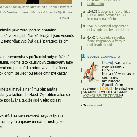
odstranění azylových
nedostatků
vaňová z Fakulty sociálních studií a Radim Ošmera z
Odbornice: Uprchlík v
19.9.05
la čečenského autora Muvata Vaharsola žijícího ve
Česku musí vystačit s 360
Finsku. -
korunami na měsíc
Nevládní organizace
15.6.05
oslaví odvahu být uprchlíkem
vnímáni jako zdroj potencionálního
 také ve zdrojích článků, kterými jsou vesměs
V Kostelci se setkají
6.4.05
 Z toho však vyplývá další paradox, že tím
ženy-imigrantky a ženy z
etnických menšin
la nerovnováha v počtu otisknutých článků s
SLUŽBY ECONNECTU
tlumí. Kromě této kauzy byly zmiňovány také
Unavuje
vás tvorba
www stránek v
tivně naopak média referovala o úspěchu
HTML?
k o tom, že „jednou bude chtít být každý
Nemá váš webmaster
čas
na jejich
aktualizaci?
S publikačním
systémem
TOOLKIT
to zvládnete
álně zajímavé a není mu přikládána
SNADNO, RYCHLE A SAMI:
ity a kulturní blízkost. O problematice se
VYZKOUŠEJTE ZDARMA
!
e podávána tak, že lidé v této oblasti
vytisknout
Používá se katastrofický jazyk (záplava
 stereotypu připisování národností, jako
i.