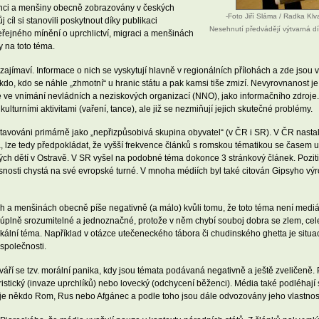
zinci a menšiny obecně zobrazovány v českých
-Foto Jiří Sláma / Radka Kl
 cíl si stanovili poskytnout díky publikaci
Nesehnutí předvádějí výtvarná dí
eřejného mínění o uprchlictví, migraci a menšinách
 na toto téma.
zajímaví. Informace o nich se vyskytují hlavně v regionálních přílohách a zde jsou 
kdo, kdo se náhle „zhmotní“ u hranic státu a pak kamsi tiše zmizí. Nevyrovnanost je
ce ve vnímání nevládních a neziskových organizací (NNO), jako informačního zdroje.
kulturními aktivitami (vaření, tance), ale již se nezmiňují jejich skutečné problémy.
tavováni primárně jako „nepřizpůsobivá skupina obyvatel“ (v ČR i SR). V ČR nasta
, lze tedy předpokládat, že vyšší frekvence článků s romskou tématikou se časem u
vých dětí v Ostravě. V SR vyšel na podobné téma dokonce 3 stránkový článek. Pozi
nosti chystá na své evropské turné. V mnoha médiích byl také citován Gipsyho výro
ch a menšinách obecně píše negativně (a málo) kvůli tomu, že toto téma není medi
úplně srozumitelné a jednoznačné, protože v něm chybí souboj dobra se zlem, celebr
okální téma. Například v otázce utečeneckého tábora či chudinského ghetta je situac
společnosti.
váří se tzv. morální panika, kdy jsou témata podávaná negativně a ještě zveličeně. 
itaristický (invaze uprchlíků) nebo lovecký (odchycení běženci). Média také podléhají
že je někdo Rom, Rus nebo Afgánec a podle toho jsou dále odvozovány jeho vlastnost