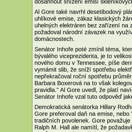
dosáhnout snížení emisí skleníkovýc
Al Gore také navrhl desetibodový plá
uhlíkové emise, zákaz klasických žá
uhelných elektráren bez zařízení na 
požadoval národní závazek na využív
domácnostech.
Senátor Inhofe poté zmínil téma, kter
bývalého viceprezidenta, je to veliko
nového domu v Tennessee, píše deník
vymámit slib, že sníží spotřebu elek
nepřekračoval roční spotřebu průmě
Barbara Boxerová na to však kolegovi
pravidla." Al Gore uvedl, že platí nav
Senátor Inhofe vzal tuto odpověď jako
Demokratická senátorka Hillary Rodh
Gore preferoval daň na emise, nebo 
tradičních povolenek. Gore považuje 
Ralph M. Hall ale namítl, že požadav