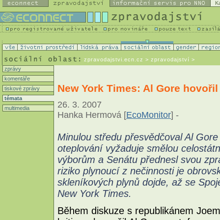
K
zpravodajstvi.ecn.cz
> zpravodajství >
zprávy
komentáře
New York Times: Al Gore hovoři
tiskové zprávy
témata
26. 3. 2007
multimedia
Hanka Hermová [
EcoMonitor
] -
Minulou středu přesvědčoval Al Gore
oteplování vyžaduje smělou celost
výborům a Senátu přednesl svou zpráv
riziko plynoucí z nečinnosti je obr
skleníkových plynů dojde, až se Spoj
New York Times.
Během diskuze s republikánem Joem 