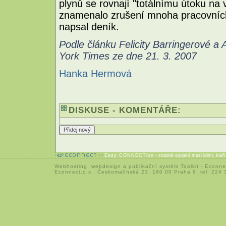
plynů se rovnají "totálnímu útoku na 
znamenalo zrušení mnoha pracovníc
napsal deník.
Podle článku Felicity Barringerové 
York Times ze dne 21. 3. 2007
Hanka Hermová
DISKUSE - KOMENTÁŘE:
Easy CONNECTion
- snadné spojení mezi lidmi, kteř
Webhosting
,
webdesign
a
publikační systém Toolkit
-
Econne
Econnect,o.s.; Českomalínská 23; 160 00 Praha 6; tel: 224