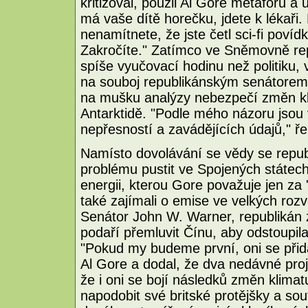
kritizoval, použil Al Gore metaforu a
má vaše dítě horečku, jdete k lékaři. 
nenamítnete, že jste četl sci-fi povíd
Zakročíte." Zatímco ve Sněmovně re
spíše vyučovací hodinu než politiku,
na souboj republikánským senátorem
na mušku analýzy nebezpečí změn kl
Antarktidě. "Podle mého názoru jsou 
nepřesností a zavádějících údajů," ř
Namísto dovolávání se vědy se republi
problému pustit ve Spojených státech
energii, kterou Gore považuje jen za 
také zajímali o emise ve velkých rozv
Senátor John W. Warner, republikán z 
podaří přemluvit Čínu, aby odstoupil
"Pokud my budeme první, oni se přid
Al Gore a dodal, že dva nedávné proj
že i oni se bojí následků změn klimat
napodobit své britské protějšky a sout