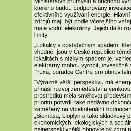
Ministerstvo průmyslu a obchodu vyh
kterého budou podporovány investice
efektivního využívání energie. Hlavní
zdrojů mají být podle včerejšího veře
malé vodní elektrárny. Jejich další r
limity.
„Lokality s dostatečným spádem, kter
vhodné, jsou v České republice témě
lokalitách s nízkým spádem je, vzhled
elektrárny mohou vyrobit, investičně 
Truxa, poradce Centra pro obnovitel
"Výrazně větší perspektivu má energe
přináší rozvoj zemědělství a venkovu
prostředků měla směřovat především
prioritu potvrdil také nedávno doko
zaměřený na vícekriteriální hodnocen
„Biomasa, bioplyn a také skládkový p
ekonomických, ekologických a sociál
nejperspektivnější obnovitelný zdroj