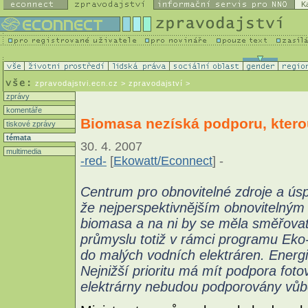
K
zpravodajstvi.ecn.cz
> zpravodajství >
zprávy
komentáře
Biomasa nezíská podporu, kterou
tiskové zprávy
témata
30. 4. 2007
multimedia
-red-
[
Ekowatt/Econnect
] -
Centrum pro obnovitelné zdroje a ú
že nejperspektivnějším obnovitelným 
biomasa a na ni by se měla směřovat
průmyslu totiž v rámci programu Eko-
do malých vodních elektráren. Energ
Nejnižší prioritu má mít podpora foto
elektrárny nebudou podporovány vůb