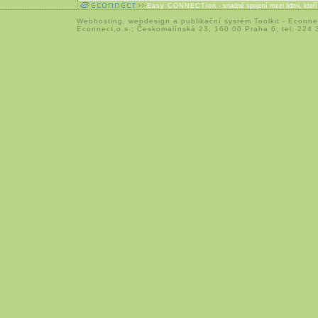
Easy CONNECTion
- snadné spojení mezi lidmi, kteř
Webhosting
,
webdesign
a
publikační systém Toolkit
-
Econne
Econnect,o.s.; Českomalínská 23; 160 00 Praha 6; tel: 224