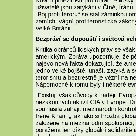
Novou příležitostí pro obránce lidskýc
uživatelé jsou zatýkáni v Číně, Íránu,
„Boj proti teroru“ se stal záminkou 
zemích, vágní protiteroristické zákon
Velké Británii.
Bezpráví se dopouští i světová ve
Kritika obránců lidských práv se vš
americkým. Zpráva upozorňuje, že pět
najevo nová fakta dokazující, že ame
jedno velké bojiště, unáší, zatýká a 
terorismu a beztrestně je vězní na 
Nápomocné k tomu byly i některé ev
„Existují však důvody k naději. Evrops
nezákonných aktivit CIA v Evropě. D
souhlasila zahájit mezinárodní kontr
Irene Khan. „Tak jako si hrozba glob
založené na mezinárodní spolupráci,
poražena jen díky globální solidarit