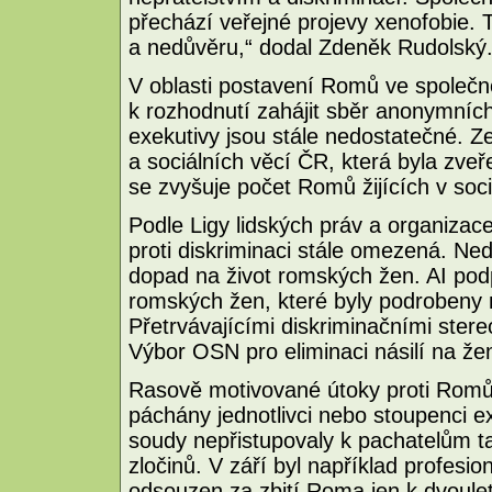
přechází veřejné projevy xenofobie. 
a nedůvěru,“ dodal Zdeněk Rudolský
V oblasti postavení Romů ve společno
k rozhodnutí zahájit sběr anonymních 
exekutivy jsou stále nedostatečné. 
a sociálních věcí ČR, která byla zveř
se zvyšuje počet Romů žijících v soc
Podle Ligy lidských práv a organizac
proti diskriminaci stále omezená. Ne
dopad na život romských žen. AI po
romských žen, které byly podrobeny 
Přetrvávajícími diskriminačními ster
Výbor OSN pro eliminaci násilí na že
Rasově motivované útoky proti Romům
páchány jednotlivci nebo stoupenci e
soudy nepřistupovaly k pachatelům ta
zločinů. V září byl například profesi
odsouzen za zbití Roma jen k dvoul