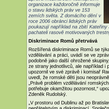
organizace každoročně informuje
o stavu lidských práv ve 153
zemích světa. Z domácího dění v
roce 2006 obránci lidských práv
poukazují například na zbití Kateři
pachateli rasově motivovaných trestn
Diskriminace Romů přetrvává
Rozšířená diskriminace Romů se týka
vzdělávání a práci, uvádí se ve zprá
podobně jako další ohrožené skupiny
ze strany jednotlivců, ale například i
upozornil ve své zprávě i komisař Ra
uvedl, že romské děti jsou neoprávn
„Právě problém vzdělávání romských d
potřebuje okamžitou pozornost,“ upoz
Zdeněk Rudolský.
„V prostoru od Dublinu až po Bratisl
nepřátelstvím a diskriminací. Společno