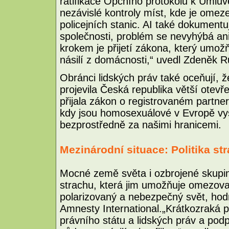
ratifikace Opčního protokolu k Úmluv
nezávislé kontroly míst, kde je omez
policejních stanic. AI také dokumentu
společnosti, problém se nevyhýbá a
krokem je přijetí zákona, který umo
násilí z domácnosti,“ uvedl Zdeněk R
Obránci lidských práv také oceňují,
projevila Česká republika větší otev
přijala zákon o registrovaném partners
kdy jsou homosexuálové v Evropě vyst
bezprostředně za našimi hranicemi.
Mezinárodní situace: Politika s
Mocné země světa i ozbrojené skupi
strachu, která jim umožňuje omezova
polarizovaný a nebezpečný svět, hod
Amnesty International.„Krátkozraká pol
právního státu a lidských práv a podp