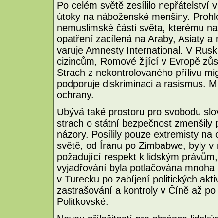
Po celém světě zesílilo nepřátelství
útoky na náboženské menšiny. Prohlo
nemuslimské části světa, kterému nahr
opatření zacílená na Araby, Asiaty a
varuje Amnesty International. V Rusk
cizincům, Romové žijící v Evropě zůst
Strach z nekontrolovaného přílivu m
podporuje diskriminaci a rasismus. M
ochrany.
Ubývá také prostoru pro svobodu slova
strach o státní bezpečnost zmenšily pr
názory. Posílily pouze extremisty na
světě, od Íránu po Zimbabwe, byly v
požadující respekt k lidským právům
vyjadřování byla potlačována mnoha
v Turecku po zabíjení politických akti
zastrašování a kontroly v Číně až po
Politkovské.