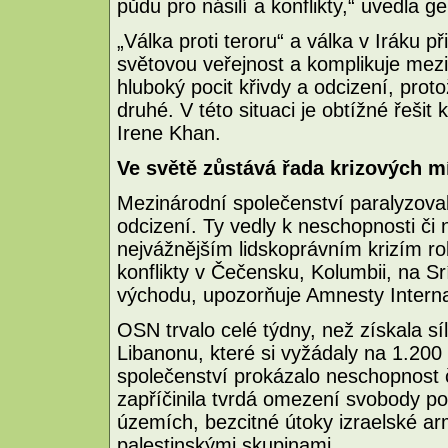
půdu pro násilí a konflikty,“ uvedla g
„Válka proti teroru“ a válka v Iráku p
světovou veřejnost a komplikuje mezi
hluboký pocit křivdy a odcizení, proto
druhé. V této situaci je obtížné řešit k
Irene Khan.
Ve světě zůstává řada krizových m
Mezinárodní společenství paralyzova
odcizení. Ty vedly k neschopnosti či
nejvážnějším lidskoprávním krizím r
konflikty v Čečensku, Kolumbii, na S
východu, upozorňuje Amnesty Interna
OSN trvalo celé týdny, než získala sí
Libanonu, které si vyžádaly na 1.200 
společenství prokázalo neschopnost če
zapříčinila tvrdá omezení svobody p
územích, bezcitné útoky izraelské ar
palestinskými skupinami.