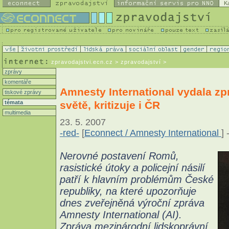
K
zpravodajstvi.ecn.cz
> zpravodajství >
zprávy
komentáře
Amnesty International vydala zp
tiskové zprávy
světě, kritizuje i ČR
témata
multimedia
23. 5. 2007
-red-
[
Econnect / Amnesty International
] 
Nerovné postavení Romů,
rasistické útoky a policejní násilí
patří k hlavním problémům České
republiky, na které upozorňuje
dnes zveřejněná výroční zpráva
Amnesty International (AI).
Zpráva mezinárodní lidskoprávní