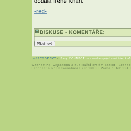
dodala Irene Khan.
-red-
DISKUSE - KOMENTÁŘE:
Easy CONNECTion
- snadné spojení mezi lidmi, kteř
Webhosting
,
webdesign
a
publikační systém Toolkit
-
Econne
Econnect,o.s.; Českomalínská 23; 160 00 Praha 6; tel: 224