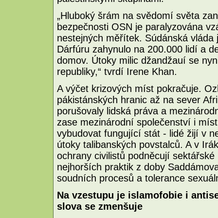
„Hluboký šrám na svědomí světa zan
bezpečnosti OSN je paralyzována v
nestejných měřítek. Súdánská vláda j
Dárfúru zahynulo na 200.000 lidí a des
domov. Útoky milic džandžauí se nyní
republiky,“ tvrdí Irene Khan.
A výčet krizových míst pokračuje. Ozb
pákistánských hranic až na sever Afr
porušovaly lidská práva a mezinárod
zase mezinárodní společenství i místn
vybudovat fungující stát - lidé žijí v 
útoky talibanských povstalců. A v Ir
ochrany civilistů podněcují sektářské 
nejhorších praktik z doby Saddámova
soudních procesů a tolerance sexuáln
Na vzestupu je islamofobie i anti
slova se zmenšuje