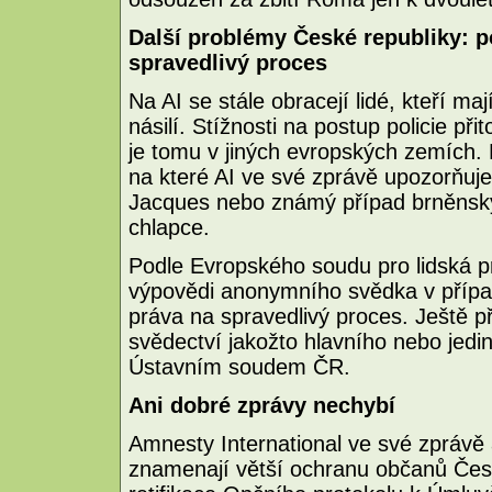
Další problémy České republiky: po
spravedlivý proces
Na AI se stále obracejí lidé, kteří ma
násilí. Stížnosti na postup policie př
je tomu v jiných evropských zemích. M
na které AI ve své zprávě upozorňuje,
Jacques nebo známý případ brněnských
chlapce.
Podle Evropského soudu pro lidská p
výpovědi anonymního svědka v přípa
práva na spravedlivý proces. Ještě p
svědectví jakožto hlavního nebo jed
Ústavním soudem ČR.
Ani dobré zprávy nechybí
Amnesty International ve své zprávě 
znamenají větší ochranu občanů České