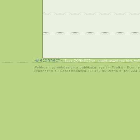
Easy CONNECTion
- snadné spojení mezi lidmi, kteř
Webhosting
,
webdesign
a
publikační systém Toolkit
-
Econne
Econnect,o.s.; Českomalínská 23; 160 00 Praha 6; tel: 224