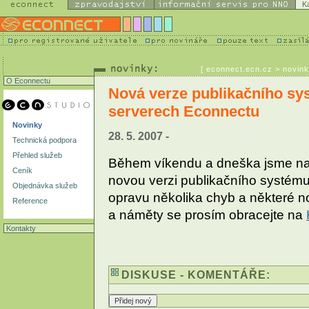
K
[
econnect.ecn.cz
> novink
O Econnectu
Nová verze publikačního sys
serverech Econnectu
Novinky
28. 5. 2007 -
Technická podpora
Přehled služeb
Během víkendu a dneška jsme na 
Ceník
novou verzi publikačního systému 
Objednávka služeb
opravu několika chyb a některé no
Reference
a náměty se prosím obracejte na
Kontakty
DISKUSE - KOMENTÁŘE: