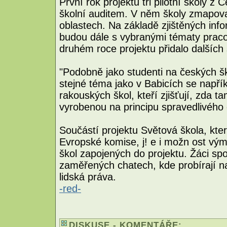
První rok projektu tři pilotní školy z
školní auditem. V něm školy zmapova
oblastech. Na základě zjištěných infor
budou dále s vybranými tématy praco
druhém roce projektu přidalo dalších
"Podobně jako studenti na českých ško
stejné téma jako v Babicích se napřík
rakouských škol, kteří zjišťují, zda 
vyrobenou na principu spravedlivého
Součástí projektu Světová škola, kter
Evropské komise, j! e i možn ost výmě
škol zapojených do projektu. Žáci s
zaměřených chatech, kde probírají na
lidská práva.
-red-
DISKUSE - KOMENTÁŘE: