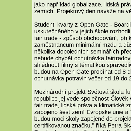
jako například globalizace, lidská p
zemích. Projektový den naváže na v
Studenti kvarty z Open Gate - Board
uskutečněného v jejich škole rozhod
fair trade - způsob obchodování, při
zaměstnancům minimální mzdu a důst
několika dopoledních seminářích před
nebude chybět ochutnávka fairtrado
shlédnout filmy s tématikou spraved
budou na Open Gate probíhat od 8 do
ochutnávka potravin večer od 19 do 
Mezinárodní projekt Světová škola f
republice jej vede společnost Člověk v
fair trade, lidská práva a klimatické 
zapojeno šest zemí Evropské unie a T
budou moci školy zapojené do projek
certifikovanou značku," říká Petra Ska