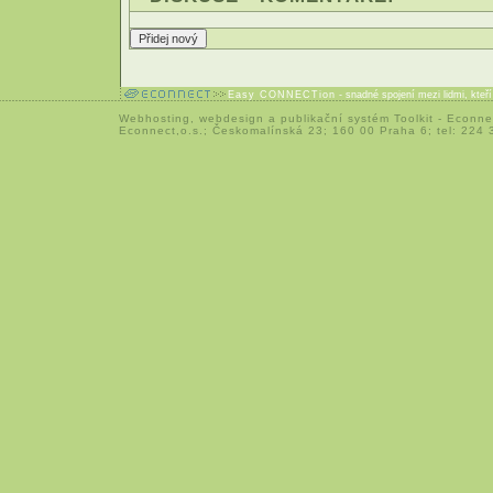
Easy CONNECTion
- snadné spojení mezi lidmi, kteř
Webhosting
,
webdesign
a
publikační systém Toolkit
-
Econne
Econnect,o.s.; Českomalínská 23; 160 00 Praha 6; tel: 224