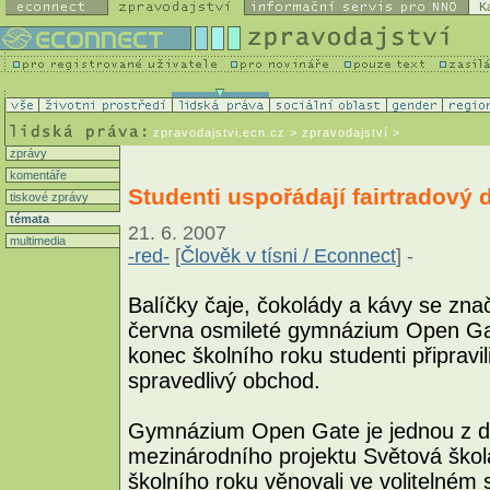
K
zpravodajstvi.ecn.cz
> zpravodajství >
zprávy
komentáře
Studenti uspořádají fairtradový 
tiskové zprávy
témata
21. 6. 2007
multimedia
-red-
[
Člověk v tísni / Econnect
] -
Balíčky čaje, čokolády a kávy se znač
června osmileté gymnázium Open Gat
konec školního roku studenti připravil
spravedlivý obchod.
Gymnázium Open Gate je jednou z de
mezinárodního projektu Světová ško
školního roku věnovali ve volitelné