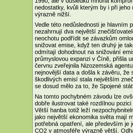
1990, ale v důsledku mnoha komprom
nedostatky, kvůli kterým by i při jeho
výrazně nižší.
Vedle této nedůslednosti je hlavním 
nezahrnují dva největší znečišťovatel
neochotu podřídit se závazkům omlo
snižovat emise, když ten druhý je také
odmítají dohodnout na snižování emis
průmyslovou expanzi v Číně, přišla ur
červnu zveřejnila Nizozemská agentur
nejnovější data a došla k závěru, že
škodlivých emisí stala největším zne
se dosud mělo za to, že Spojené státy
Na tomto pochybném závodu lze ovše
dobře ilustrovat také rozdílnou pozi
Větší hanba totiž leží nezpochybnite
jako největší ekonomika světa mají 
potřebná opatření, ale především je j
CO2 v atmosféře výrazně větší. Odha