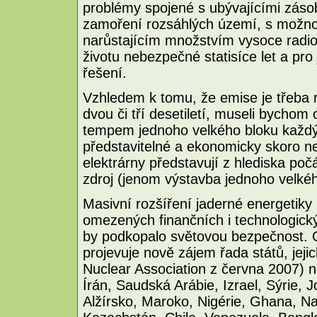
problémy spojené s ubývajícími zásob
zamoření rozsáhlých území, s možnost
narůstajícím množstvím vysoce radio
životu nebezpečné statisíce let a pro
řešení.
Vzhledem k tomu, že emise je třeba r
dvou či tří desetiletí, museli bychom
tempem jednoho velkého bloku každý 
představitelné a ekonomicky skoro ne
elektrárny představují z hlediska poč
zdroj (jenom výstavba jednoho velkého
Masivní rozšíření jaderné energetiky 
omezených finančních i technologic
by podkopalo světovou bezpečnost. O
projevuje nově zájem řada států, jej
Nuclear Association z června 2007) n
Írán, Saudská Arábie, Izrael, Sýrie, 
Alžírsko, Maroko, Nigérie, Ghana, N