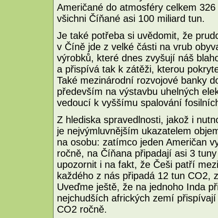
Američané do atmosféry celkem 326 mi
všichni Číňané asi 100 miliard tun.
Je také potřeba si uvědomit, že prud
v Číně jde z velké části na vrub oby
výrobků, které dnes zvyšují náš blah
a přispívá tak k zátěži, kterou pokryt
Také mezinárodní rozvojové banky dod
především na výstavbu uhelných elekt
vedoucí k vyššímu spalování fosilních
Z hlediska spravedlnosti, jakož i nutn
je nejvýmluvnějším ukazatelem obje
na osobu: zatímco jeden Američan v
ročně, na Číňana připadají asi 3 tun
upozornit i na fakt, že Češi patří mez
každého z nás připadá 12 tun CO2, z
Uveďme ještě, že na jednoho Inda při
nejchudších afrických zemí přispívaj
CO2 ročně.