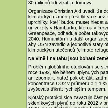
30 milionů lidí ztratilo domovy.
Organizace Christian Aid uvádí, že 
klimatických změn přesídlit více než m
uprchlíky, kteří budou muset hledat a
univerzity v Hamburku, kterou v červ
Greenpeace, odhaduje počet takových
2040. Humanitární a další organizace
aby OSN zavedlo a jednotlivé státy of
klimatických utečenců (climate refuge
Na vině i na tahu jsou bohaté zem
Problém globálního oteplování se sic
roce 1992, ale během uplynulých patná
ani zpomalit, natož pak obrátit: zatím
koncentrace CO2 v průměru o 1,1 % 
zvyšovala třikrát rychlejším tempem.
Kjótský protokol sice zavazuje část p
skleníkových plynů do roku 2012 v pr