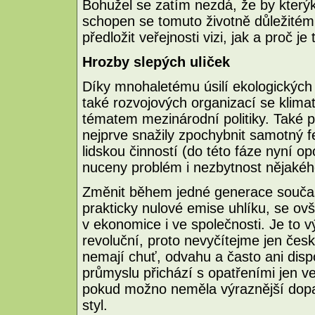
Bohužel se zatím nezdá, že by kterýkol
schopen se tomuto životně důležitém
předložit veřejnosti vizi, jak a proč j
Hrozby slepých uliček
Díky mnohaletému úsilí ekologických i
také rozvojových organizací se klima
tématem mezinárodní politiky. Také 
nejprve snažily zpochybnit samotný f
lidskou činností (do této fáze nyní o
nuceny problém i nezbytnost nějakého
Změnit během jedné generace součas
prakticky nulové emise uhlíku, se 
v ekonomice i ve společnosti. Je to
revoluční, proto nevyčítejme jen čes
nemají chuť, odvahu a často ani dispo
průmyslu přichází s opatřeními jen ve
pokud možno neměla výraznější dopa
styl.