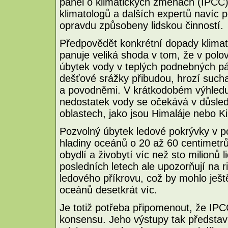
panel o klimatických změnách (IPCC)
klimatologů a dalších expertů navíc p
opravdu způsobeny lidskou činností.
Předpovědět konkrétní dopady klima
panuje veliká shoda v tom, že v pol
úbytek vody v teplých podnebných pá
dešťové srážky přibudou, hrozí sucha
a povodněmi. V krátkodobém výhledu
nedostatek vody se očekává v důsled
oblastech, jako jsou Himaláje nebo K
Pozvolný úbytek ledové pokrývky v p
hladiny oceánů o 20 až 60 centimetrů 
obydlí a živobytí víc než sto milionů 
posledních letech ale upozorňují na 
ledového příkrovu, což by mohlo ješt
oceánů desetkrát víc.
Je totiž potřeba připomenout, že IP
konsensu. Jeho výstupy tak představ