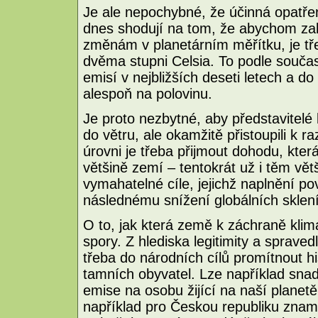
Je ale nepochybné, že účinná opatře
dnes shodují na tom, že abychom zab
změnám v planetárním měřítku, je tř
dvěma stupni Celsia. To podle souča
emisí v nejbližších deseti letech a do
alespoň na polovinu.
Je proto nezbytné, aby představitelé 
do větru, ale okamžitě přistoupili k
úrovni je třeba přijmout dohodu, kter
většině zemí – tentokrát už i těm vě
vymahatelné cíle, jejichž naplnění p
následnému snížení globálních sklen
O to, jak která země k záchraně klima
spory. Z hlediska legitimity a spraved
třeba do národních cílů promítnout his
tamních obyvatel. Lze například snadn
emise na osobu žijící na naší planet
například pro Českou republiku znam