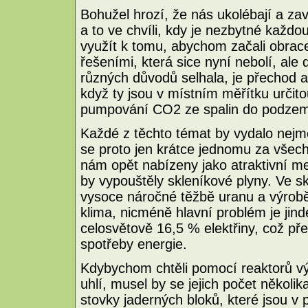
Bohužel hrozí, že nás ukolébají a zav
a to ve chvíli, kdy je nezbytné každ
využít k tomu, abychom začali obrac
řešeními, která sice nyní nebolí, ale
různých důvodů selhala, je přechod a
když ty jsou v místním měřítku určitou
pumpování CO2 ze spalin do podzemí
Každé z těchto témat by vydalo nej
se proto jen krátce jednomu za všec
nám opět nabízeny jako atraktivní men
by vypouštěly skleníkové plyny. Ve sk
vysoce náročné těžbě uranu a výrobě p
klima, nicméně hlavní problém je jind
celosvětově 16,5 % elektřiny, což př
spotřeby energie.
Kdybychom chtěli pomocí reaktorů výr
uhlí, musel by se jejich počet několik
stovky jaderných bloků, které jsou v