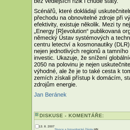
bez vedlejších rizik i chudé státy.
Scénářů, které dokládají uskutečnite
přechodu na obnovitelné zdroje při 
efektivity, existuje několik. Mezi ty n
„Energy [R]evolution“ publikovaná or
německý Ústav systémových a techn
centru letectví a kosmonautiky (DLR
nejen jednotlivých regionů a tamního 
investic. Ukazuje, že snížení globáln
2050 na polovinu je nejen uskutečnit
výhodné, ale že je to také cesta k to
zemích získali přístup k domácím, st
zdrojům energie.
Jan Beránek
DISKUSE - KOMENTÁŘE:
13. 8. 2007
Slunce a fotovoltaické články.
HN