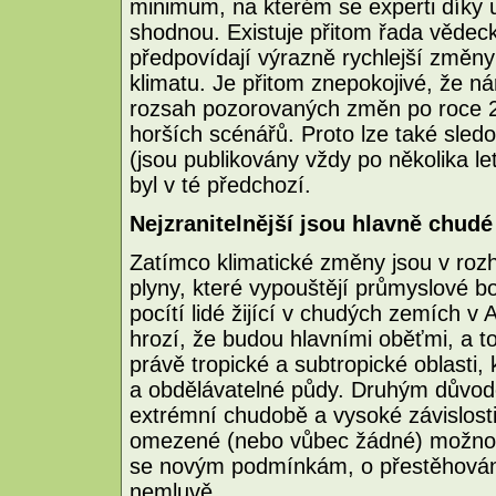
minimum, na kterém se experti díky 
shodnou. Existuje přitom řada vědec
předpovídají výrazně rychlejší změny
klimatu. Je přitom znepokojivé, že ná
rozsah pozorovaných změn po roce 2
horších scénářů. Proto lze také sle
(jsou publikovány vždy po několika l
byl v té předchozí.
Nejzranitelnější jsou hlavně chudé
Zatímco klimatické změny jsou v roz
plyny, které vypouštějí průmyslové bo
pocítí lidé žijící v chudých zemích v 
hrozí, že budou hlavními oběťmi, a t
právě tropické a subtropické oblasti
a obdělávatelné půdy. Druhým důvode
extrémní chudobě a vysoké závislosti
omezené (nebo vůbec žádné) možnosti
se novým podmínkám, o přestěhování 
nemluvě.