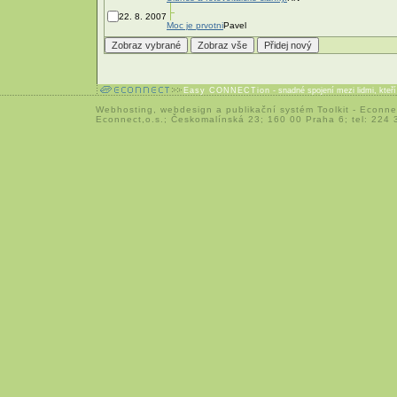
22. 8. 2007
Moc je prvotni
Pavel
Easy CONNECTion
- snadné spojení mezi lidmi, kteř
Webhosting
,
webdesign
a
publikační systém Toolkit
-
Econne
Econnect,o.s.; Českomalínská 23; 160 00 Praha 6; tel: 224