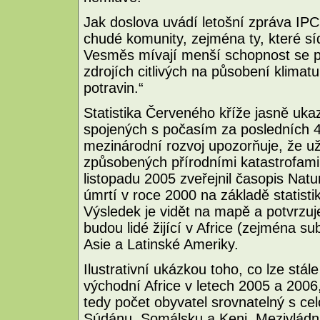
Jak doslova uvádí letošní zpráva IP
chudé komunity, zejména ty, které síd
Vesměs mívají menší schopnost se při
zdrojích citlivých na působení klimatu
potravin.“
Statistika Červeného kříže jasně ukaz
spojených s počasím za posledních 40
mezinárodní rozvoj upozorňuje, že u
způsobených přírodními katastrofami
listopadu 2005 zveřejnil časopis Natu
úmrtí v roce 2000 na základě statist
Výsledek je vidět na mapě a potvrzuj
budou lidé žijící v Africe (zejména s
Asie a Latinské Ameriky.
Ilustrativní ukázkou toho, co lze stál
východní Africe v letech 2005 a 2006, 
tedy počet obyvatel srovnatelný s cel
Súdánu, Somálsku a Keni. Mezivládn