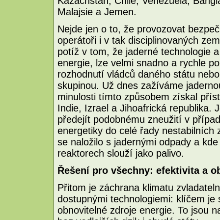
Kazachstán, Chile, Venezuela, Bangl
Malajsie a Jemen.
Nejde jen o to, že provozovat bezpečn
operátoři i v tak disciplinovaných ze
potíž v tom, že jaderné technologie a
energie, lze velmi snadno a rychle po
rozhodnutí vládců daného státu neb
skupinou. Už dnes zažíváme jadernou 
minulosti tímto způsobem získal přís
Indie, Izrael a Jihoafrická republika.
předejít podobnému zneužití v případ
energetiky do celé řady nestabilních 
se naložilo s jadernými odpady a kde 
reaktorech slouží jako palivo.
Řešení pro všechny: efektivita a o
Přitom je záchrana klimatu zvladatel
dostupnými technologiemi: klíčem je
obnovitelné zdroje energie. To jsou n