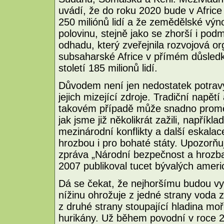
uvádí, že do roku 2020 bude v Afric
250 miliónů lidí a že zemědělské výn
polovinu, stejně jako se zhorší i pod
odhadu, který zveřejnila rozvojová or
subsaharské Africe v přímém důsled
století 185 milionů lidí.
Důvodem není jen nedostatek potravy 
jejich mizející zdroje. Tradiční napět
takovém případě může snadno proměn
jak jsme již několikrát zažili, napříkl
mezinárodní konflikty a další eskalac
hrozbou i pro bohaté státy. Upozorňuj
zpráva „Národní bezpečnost a hrozba
2007 publikoval tucet bývalých ameri
Dá se čekat, že nejhoršímu budou vys
nížinu ohrožuje z jedné strany voda z
z druhé strany stoupající hladina moř
hurikány. Už během povodní v roce 