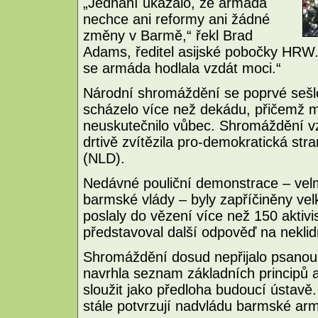
„Jednání ukázalo, že armáda
nechce ani reformy ani žádné
změny v Barmě,“ řekl Brad
Adams, ředitel asijské pobočky HRW
se armáda hodlala vzdát moci.“
Národní shromáždění se poprvé sešlo
scházelo více než dekádu, přičemž m
neuskutečnilo vůbec. Shromáždění vz
drtivě zvítězila pro-demokratická str
(NLD).
Nedávné pouliční demonstrace – velm
barmské vlády – byly zapříčiněny ve
poslaly do vězení více než 150 aktiv
představoval další odpověď na neklid
Shromáždění dosud nepřijalo psanou 
navrhla seznam základních principů a
sloužit jako předloha budoucí ústavě
stále potvrzují nadvládu barmské armá