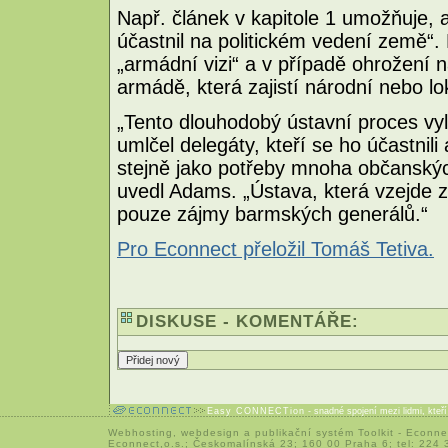
Např. článek v kapitole 1 umožňuje
účastnil na politickém vedení země“.
„armádní vizi“ a v případě ohrožení 
armádě, která zajistí národní nebo lok
„Tento dlouhodobý ústavní proces vy
umlčel delegáty, kteří se ho účastnili
stejně jako potřeby mnoha občanskýc
uvedl Adams. „Ústava, která vzejde 
pouze zájmy barmských generálů.“
Pro Econnect přeložil Tomáš Tetiva.
DISKUSE - KOMENTÁŘE:
Easy CONNECTion
- snadné spojení mezi lidmi, kteř
Webhosting
,
webdesign
a
publikační systém Toolkit
-
Econne
Econnect,o.s.; Českomalínská 23; 160 00 Praha 6; tel: 224