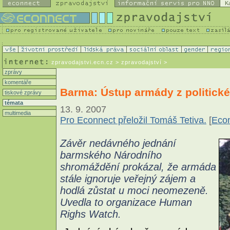
K
zpravodajstvi.ecn.cz
> zpravodajství >
zprávy
komentáře
Barma: Ústup armády z politické
tiskové zprávy
témata
13. 9. 2007
multimedia
Pro Econnect přeložil Tomáš Tetiva.
[
Eco
Závěr nedávného jednání
barmského Národního
shromáždění prokázal, že armáda
stále ignoruje veřejný zájem a
hodlá zůstat u moci neomezeně.
Uvedla to organizace Human
Righs Watch.