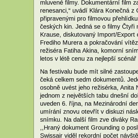
mluvené filmy. Dokumentární film 
renesanci,“ uvádí Klára Konečná z G
připravenými pro filmovou přehlídku 
českých kin. Jedná se o filmy Čtyř
Krause, diskutovaný Import/Export 
Frediho Murera a pokračování vítěz
režiséra Fatiha Akina, komorní sní
letos v létě cenu za nejlepší scéná
Na festivalu bude mít silné zastou
čeká celkem sedm dokumentů. Jeden
osobně uvést jeho režisérka, Anita 
jednom z největších tabu dnešní d
uveden 6. října, na Mezinárodní de
umírání znovu otevřít v diskuzi nás
snímku. Na další film zve diváky Ra
,,Hraný dokument Grounding o posl
Swissair viděl rekordní počet návšt