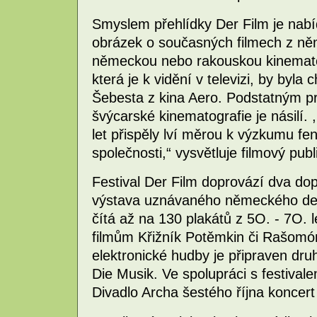
Smyslem přehlídky Der Film je nabí
obrázek o současných filmech z něm
německou nebo rakouskou kinematogr
která je k vidění v televizi, by byla 
Šebesta z kina Aero. Podstatným 
švýcarské kinematografie je násilí.
let přispěly lví měrou k výzkumu f
společnosti,“ vysvětluje filmový pub
Festival Der Film doprovází dva do
výstava uznávaného německého des
čítá až na 130 plakátů z 5O. - 7O. l
filmům Křižník Potěmkin či Rašomó
elektronické hudby je připraven d
Die Musik. Ve spolupráci s festiva
Divadlo Archa šestého října koncert