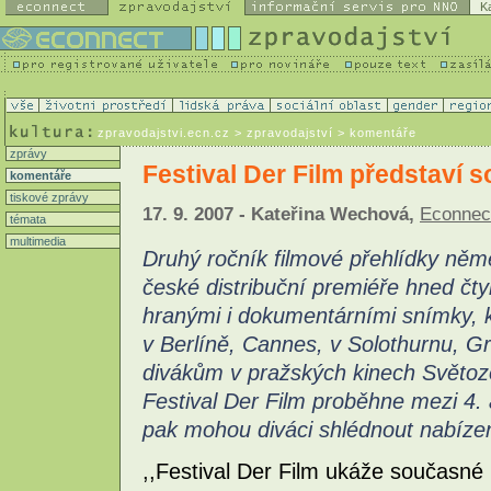
K
zpravodajstvi.ecn.cz
> zpravodajství > komentáře
zprávy
Festival Der Film představí
komentáře
tiskové zprávy
17. 9. 2007 - Kateřina Wechová,
Econnec
témata
multimedia
Druhý ročník filmové přehlídky ně
české distribuční premiéře hned čty
hranými i dokumentárními snímky, k
v Berlíně, Cannes, v Solothurnu, Gr
divákům v pražských kinech Světoz
Festival Der Film proběhne mezi 4. a
pak mohou diváci shlédnout nabízen
,,Festival Der Film ukáže současn