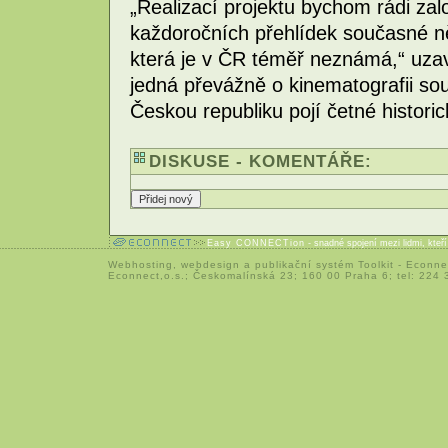
„Realizací projektu bychom rádi založ
každoročních přehlídek současné n
která je v ČR téměř neznámá,“ uzav
jedná převážně o kinematografii s
Českou republiku pojí četné histori
DISKUSE - KOMENTÁŘE:
Easy CONNECTion
- snadné spojení mezi lidmi, kteř
Webhosting
,
webdesign
a
publikační systém Toolkit
-
Econne
Econnect,o.s.; Českomalínská 23; 160 00 Praha 6; tel: 224