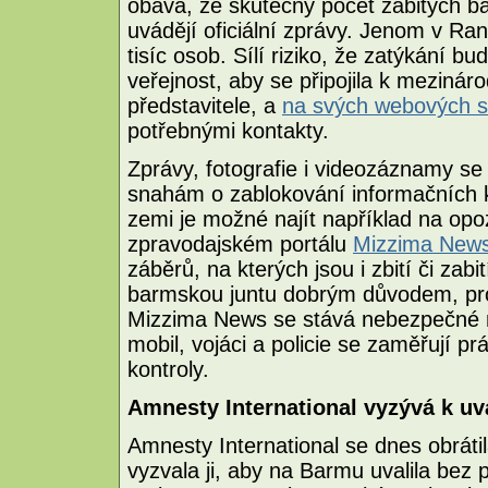
obává, že skutečný počet zabitých b
uvádějí oficiální zprávy. Jenom v R
tisíc osob. Sílí riziko, že zatýkání 
veřejnost, aby se připojila k meziná
představitele, a
na svých webových s
potřebnými kontakty.
Zprávy, fotografie i videozáznamy se
snahám o zablokování informačních 
zemi je možné najít například na op
zpravodajském portálu
Mizzima New
záběrů, na kterých jsou i zbití či zabi
barmskou juntu dobrým důvodem, pro
Mizzima News se stává nebezpečné mí
mobil, vojáci a policie se zaměřují p
kontroly.
Amnesty International vyzývá k u
Amnesty International se dnes obrát
vyzvala ji, aby na Barmu uvalila bez