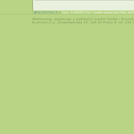
Easy CONNECTion
- snadné spojení mezi lidmi, kteř
Webhosting
,
webdesign
a
publikační systém Toolkit
-
Econne
Econnect,o.s.; Českomalínská 23; 160 00 Praha 6; tel: 224