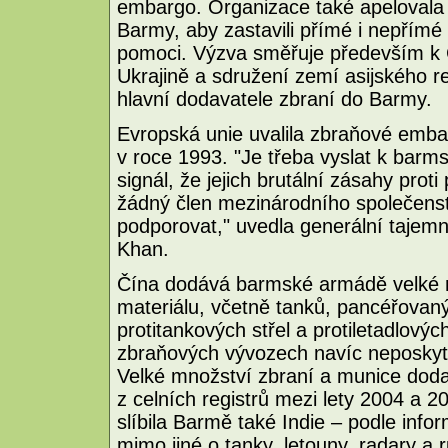
embargo. Organizace také apelovala 
Barmy, aby zastavili přímé i nepřímé
pomoci. Výzva směřuje především k Č
Ukrajině a sdružení zemí asijského r
hlavní dodavatele zbraní do Barmy.
Evropská unie uvalila zbraňové emb
v roce 1993. "Je třeba vyslat k ba
signál, že jejich brutální zásahy pr
žádný člen mezinárodního společenst
podporovat," uvedla generální tajemn
Khan.
Čína dodává barmské armádě velké 
materiálu, včetně tanků, pancéřovaný
protitankových střel a protiletadlový
zbraňových vývozech navíc neposkyt
Velké množství zbraní a munice doda
z celních registrů mezi lety 2004 a 
slíbila Barmě také Indie – podle info
mimo jiné o tanky, letouny, radary a