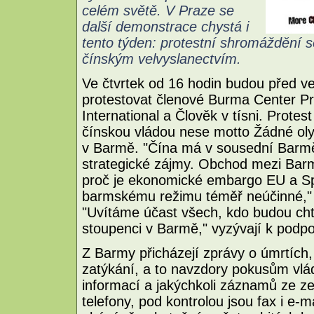
celém světě. V Praze se
další demonstrace chystá i
tento týden: protestní shromáždění se
čínským velvyslanectvím.
Ve čtvrtek od 16 hodin budou před ve
protestovat členové Burma Center P
International a Člověk v tísni. Prote
čínskou vládou nese motto Žádné oly
v Barmě. "Čína má v sousední Bar
strategické zájmy. Obchod mezi Bar
proč je ekonomické embargo EU a Sp
barmskému režimu téměř neúčinné," 
"Uvítáme účast všech, kdo budou chtít 
stoupenci v Barmě," vyzývají k podpo
Z Barmy přicházejí zprávy o úmrtíc
zatýkání, a to navzdory pokusům vlád
informací a jakýchkoli záznamů ze ze
telefony, pod kontrolou jsou fax i e-m