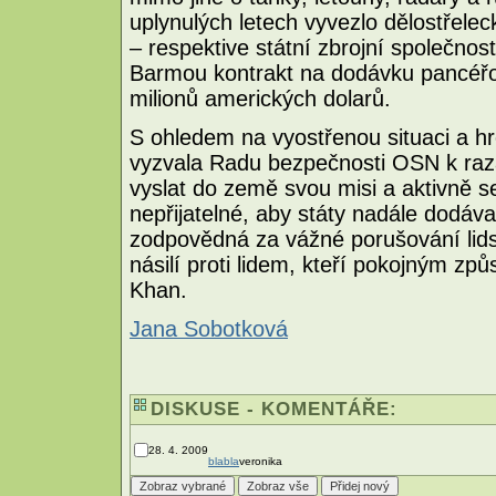
uplynulých letech vyvezlo dělostřelec
– respektive státní zbrojní společnos
Barmou kontrakt na dodávku pancéřo
milionů amerických dolarů.
S ohledem na vyostřenou situaci a hro
vyzvala Radu bezpečnosti OSN k raz
vyslat do země svou misi a aktivně se
nepřijatelné, aby státy nadále dodáva
zodpovědná za vážné porušování lidsk
násilí proti lidem, kteří pokojným zp
Khan.
Jana Sobotková
DISKUSE - KOMENTÁŘE:
28. 4. 2009
blabla
veronika