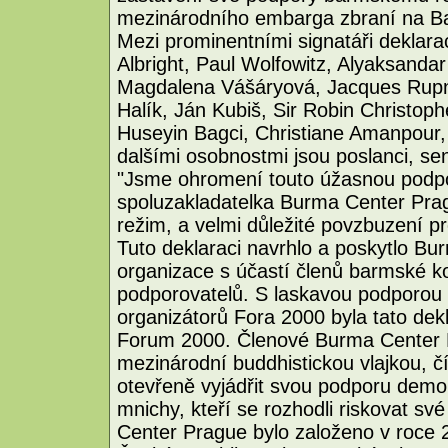
mezinárodního embarga zbraní na B
Mezi prominentními signatáři deklara
Albright, Paul Wolfowitz, Alyaksanda
Magdalena Vášáryová, Jacques Rup
Halík, Ján Kubiš, Sir Robin Christop
Huseyin Bagci, Christiane Amanpour, P
dalšími osobnostmi jsou poslanci, sená
"Jsme ohromení touto úžasnou podpo
spoluzakladatelka Burma Center Prag
režim, a velmi důležité povzbuzení pro 
Tuto deklaraci navrhlo a poskytlo B
organizace s účastí členů barmské ko
podporovatelů. S laskavou podporou o
organizátorů Fora 2000 byla tato de
Forum 2000. Členové Burma Center P
mezinárodní buddhistickou vlajkou, č
otevřeně vyjádřit svou podporu demo
mnichy, kteří se rozhodli riskovat s
Center Prague bylo založeno v roce