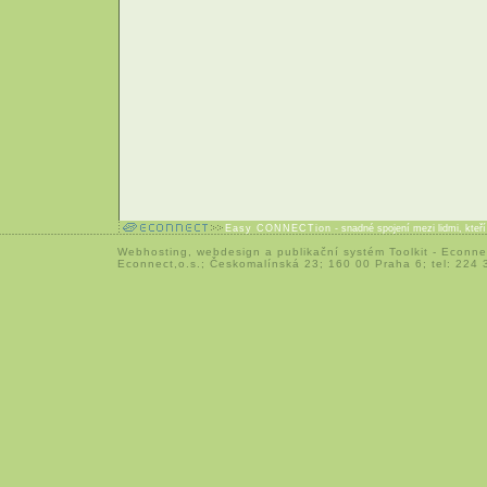
Easy CONNECTion
- snadné spojení mezi lidmi, kteř
Webhosting
,
webdesign
a
publikační systém Toolkit
-
Econne
Econnect,o.s.; Českomalínská 23; 160 00 Praha 6; tel: 224