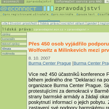
K
zpravodajstvi.ecn.cz
> zpravodajství >
zprávy
komentáře
Přes 450 osob vyjádřilo podporu
tiskové zprávy
Wolfowitz a Milinkevich mezi prv
témata
multimedia
8. 10. 2007
Burma Center Prague
[
Burma Center Pr
Více než 450 účastníků konference 
během jediného dne "Deklaraci na pod
organizace Burma Center Prague. Sign
protestujícími za demokracii v Barmě,
strany barmské armády a žádají okam
poskytnutí informací o jejich pobytu.
zastavení své podpory barmskému re