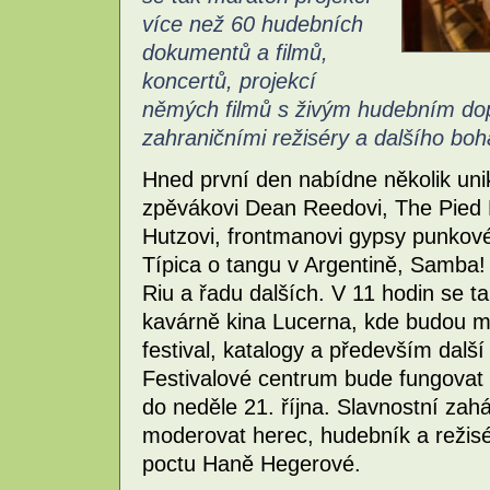
více než 60 hudebních
dokumentů a filmů,
koncertů, projekcí
němých filmů s živým hudebním dop
zahraničními režiséry a dalšího b
Hned první den nabídne několik unik
zpěvákovi Dean Reedovi, The Pied 
Hutzovi, frontmanovi gypsy punkové
Típica o tangu v Argentině, Samba! 
Riu a řadu dalších. V 11 hodin se t
kavárně kina Lucerna, kde budou mo
festival, katalogy a především dal
Festivalové centrum bude fungovat
do neděle 21. října. Slavnostní zah
moderovat herec, hudebník a režisé
poctu Haně Hegerové.