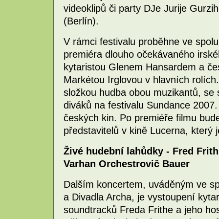
videoklipů či party DJe Jurije Gur
(Berlín).
V rámci festivalu proběhne ve spolu
premiéra dlouho očekávaného irské
kytaristou Glenem Hansardem a če
Markétou Irglovou v hlavních rolíc
složkou hudba obou muzikantů, se s
diváků na festivalu Sundance 2007. 2
českých kin. Po premiéře filmu bud
představitelů v kině Lucerna, který j
Živé hudební lahůdky - Fred Fri
Varhan Orchestrovič Bauer
Dalším koncertem, uváděným ve sp
a Divadla Archa, je vystoupení kyta
soundtracků Freda Frithe a jeho host