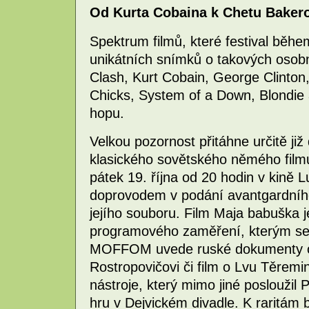
Od Kurta Cobaina k Chetu Bakero
Spektrum filmů, které festival během
unikátních snímků o takových osob
Clash, Kurt Cobain, George Clinton,
Chicks, System of a Down, Blondie a
hopu.
Velkou pozornost přitáhne určitě již
klasického sovětského němého filmu
pátek 19. října od 20 hodin v kině
doprovodem v podání avantgardníh
jejího souboru. Film Maja babuška j
programového zaměření, kterým se 
MOFFOM uvede ruské dokumenty o Dm
Rostropovičovi či film o Lvu Těremi
nástroje, který mimo jiné posloužil 
hru v Dejvickém divadle. K raritám 