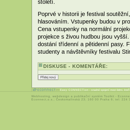
století.
Poprvé v historii je festival soutěžn
hlasováním. Vstupenky budou v prod
Cena vstupenky na normální projekc
projekce s živou hudbou jsou vyšší
dostání třídenní a pětidenní pasy. F
studenty a návštěvníky festivalu Sti
DISKUSE - KOMENTÁŘE:
Easy CONNECTion
- snadné spojení mezi lidmi, kteř
Webhosting
,
webdesign
a
publikační systém Toolkit
-
Econne
Econnect,o.s.; Českomalínská 23; 160 00 Praha 6; tel: 224