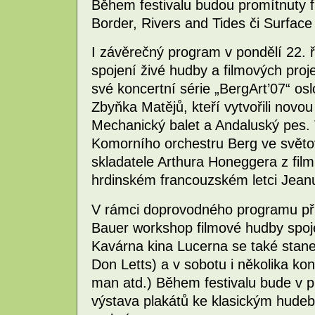
Během festivalu budou promítnuty f
Border, Rivers and Tides či Surface
I závěrečný program v pondělí 22. ř
spojení živé hudby a filmových proj
své koncertní série „BergArt’07“ os
Zbyňka Matějů, kteří vytvořili nov
Mechanický balet a Andaluský pes. 
Komorního orchestru Berg ve světo
skladatele Arthura Honeggera z fil
hrdinském francouzském letci Jea
V rámci doprovodného programu přip
Bauer workshop filmové hudby spoj
Kavárna kina Lucerna se také stane 
Don Letts) a v sobotu i několika ko
man atd.) Během festivalu bude v p
výstava plakátů ke klasickým hudebn