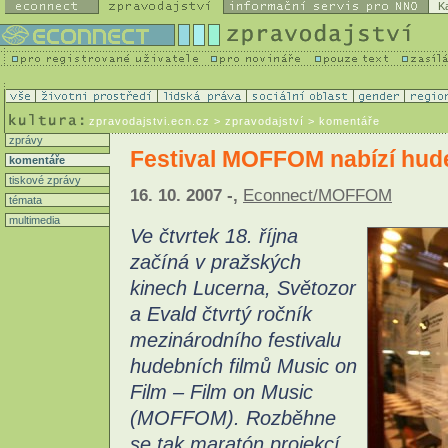
K
zpravodajstvi.ecn.cz
> zpravodajství > komentáře
zprávy
Festival MOFFOM nabízí hude
komentáře
tiskové zprávy
16. 10. 2007 -,
Econnect/MOFFOM
témata
multimedia
Ve čtvrtek 18. října
začíná v pražských
kinech Lucerna, Světozor
a Evald čtvrtý ročník
mezinárodního festivalu
hudebních filmů Music on
Film – Film on Music
(MOFFOM). Rozběhne
se tak maratón projekcí