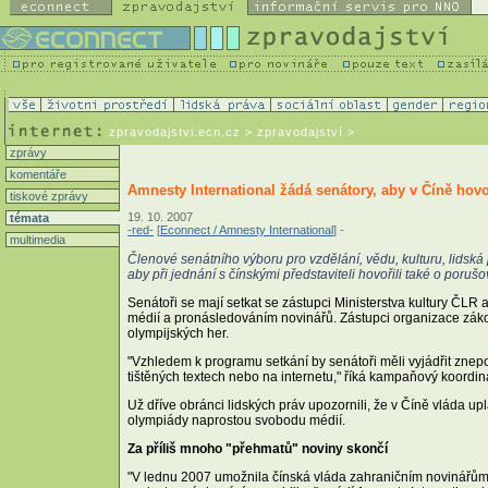
zpravodajstvi.ecn.cz
> zpravodajství >
zprávy
komentáře
Amnesty International žádá senátory, aby v Číně hovo
tiskové zprávy
19. 10. 2007
témata
-red-
[
Econnect / Amnesty International
] -
multimedia
Členové senátního výboru pro vzdělání, vědu, kulturu, lidská 
aby při jednání s čínskými představiteli hovořili také o porušo
Senátoři se mají setkat se zástupci Ministerstva kultury ČLR 
médií a pronásledováním novinářů. Zástupci organizace záko
olympijských her.
"Vzhledem k programu setkání by senátoři měli vyjádřit znep
tištěných textech nebo na internetu," říká kampaňový koordin
Už dříve obránci lidských práv upozornili, že v Číně vláda upl
olympiády naprostou svobodu médií.
Za příliš mnoho "přehmatů" noviny skončí
"V lednu 2007 umožnila čínská vláda zahraničním novinářům pr