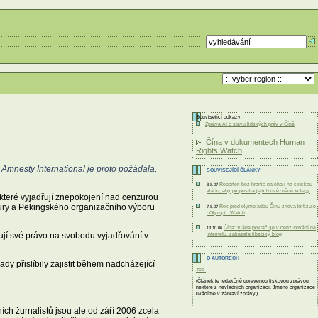
Související odkazy
Zpráva AI o stavu lidských práv v Číně
Čína v dokumentech Human
Rights Watch
. Amnesty International je proto požádala,
SOUVISEJÍCÍ ČLÁNKY
Reportéři bez hranic naléhají na čínskou
8.8.07
vládu, aby propustila jejich uvězněné kolegy
, které vyjadřují znepokojení nad cenzurou
tury a Pekingského organizačního výboru
Rok před olympiádou Čínu znova kritizuje
7.8.07
i Olympic Watch
Čína: Vláda pokračuje v cenzurování na
13.10.06
ují své právo na svobodu vyjadřování v
internetu, zakázala tibetský blog
O AUTORECH
ady přislíbily zajistit během nadcházející
-red-
(Článek je redakčně upravenou tiskovou zprávou
některé z nevládních organizací. Jméno organizace
uvádíme v záhlaví zprávy.)
ch žurnalistů jsou ale od září 2006 zcela