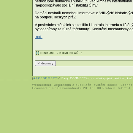
nedostupné domácímu publiku," uvádí Amnesty International a 
"nepodkopávalo sociální stabilitu Číny."
Domácí novináři nemohou informovat o "citlivých" historick
na podporu lidských práv.
V posledních měsících se zostřila i kontrola internetu a tiš
být odebírány za různé "přehmaty". Konkrétní mechanismy ode
-red-
DISKUSE - KOMENTÁŘE:
Easy CONNECTion
- snadné spojení mezi lidmi, kteř
Webhosting
,
webdesign
a
publikační systém Toolkit
-
Econne
Econnect,o.s.; Českomalínská 23; 160 00 Praha 6; tel: 224