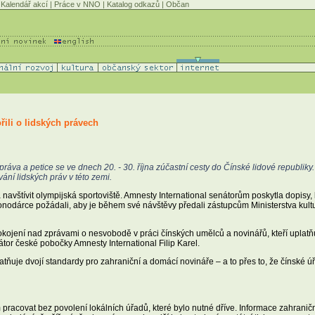
Kalendář akcí
|
Práce v NNO
|
Katalog odkazů
|
Občan
řili o lidských právech
práva a petice se ve dnech 20. - 30. října zúčastní cesty do Čínské lidové republiky
vání lidských práv v této zemi.
a navštívit olympijská sportoviště. Amnesty International senátorům poskytla dopisy
nodárce požádali, aby je během své návštěvy předali zástupcům Ministerstva kul
okojení nad zprávami o nesvobodě v práci čínských umělců a novinářů, kteří uplatň
átor české pobočky Amnesty International Filip Karel.
atňuje dvojí standardy pro zahraniční a domácí novináře – a to přes to, že čínské úř
acovat bez povolení lokálních úřadů, které bylo nutné dříve. Informace zahraniční