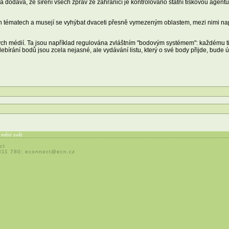
dodává, že šíření všech zpráv ze zahraničí je kontrolováno státní tiskovou agenturo
ých tématech a musejí se vyhýbat dvaceti přesně vymezeným oblastem, mezi nimi na
těných médií. Ta jsou například regulována zvláštním "bodovým systémem": každému t
bírání bodů jsou zcela nejasné, ale vydávání listu, který o své body přijde, bude
í mění svět
ct
 311 780;
econnect@ecn.cz