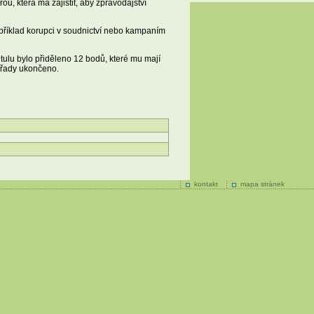
u, která má zajistit, aby zpravodajství
příklad korupci v soudnictví nebo kampaním
itulu bylo přiděleno 12 bodů, které mu mají
 úřady ukončeno.
kontakt
mapa stránek