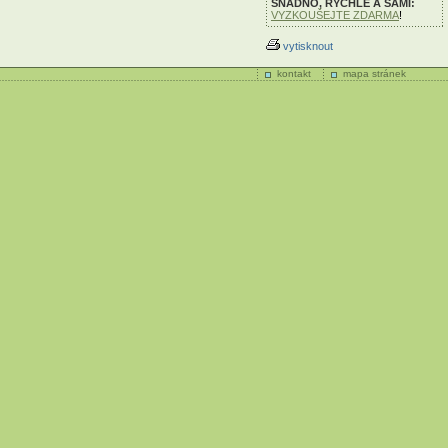
SNADNO, RYCHLE A SAMI:
VYZKOUŠEJTE ZDARMA
!
vytisknout
kontakt
mapa stránek