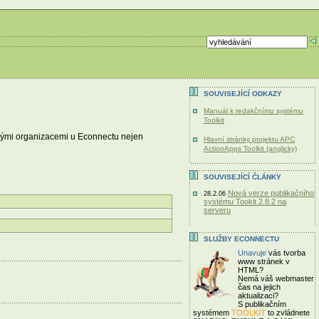
SOUVISEJÍCÍ ODKAZY
Manuál k redakčnímu systému
Toolkit
ovými organizacemi u Econnectu nejen
Hlavní stránky projektu APC
ActionApps Toolkit (anglicky)
SOUVISEJÍCÍ ČLÁNKY
Nová verze publikačního
28.2.06
systému Tookit 2.8.2 na
serveru
SLUŽBY ECONNECTU
Unavuje
vás tvorba
www stránek v
HTML?
Nemá váš webmaster
čas
na jejich
aktualizaci?
S publikačním
systémem
TOOLKIT
to zvládnete