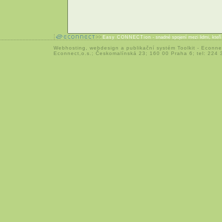
Easy CONNECTion
- snadné spojení mezi lidmi, kteř
Webhosting
,
webdesign
a
publikační systém Toolkit
-
Econne
Econnect,o.s.; Českomalínská 23; 160 00 Praha 6; tel: 224