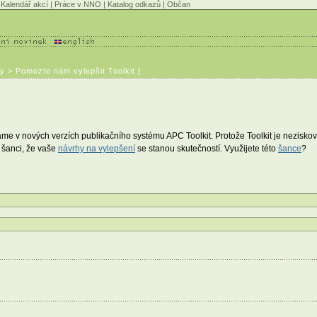
Kalendář akcí
|
Práce v NNO
|
Katalog odkazů
|
Občan
y > Pomozte nám vylepšit Toolkit ]
áme v nových verzích publikačního systému APC Toolkit. Protože Toolkit je nezisk
u šanci, že vaše
návrhy na vylepšení
se stanou skutečností. Využijete této
šance
?