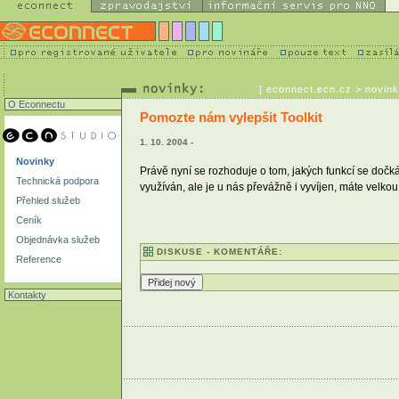
[
econnect.ecn.cz
> novink
O Econnectu
Pomozte nám vylepšit Toolkit
1. 10. 2004 -
Novinky
Právě nyní se rozhoduje o tom, jakých funkcí se dočk
Technická podpora
využíván, ale je u nás převážně i vyvíjen, máte velko
Přehled služeb
Ceník
Objednávka služeb
DISKUSE - KOMENTÁŘE:
Reference
Kontakty