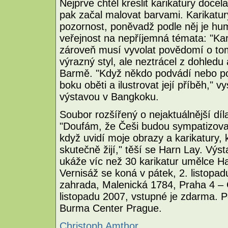
Nejprve chtěl kreslit karikatury docel
pak začal malovat barvami. Karikatur
pozornost, poněvadž podle něj je hum
veřejnost na nepříjemná témata: "Kari
zároveň musí vyvolat povědomí o tom
výrazný styl, ale neztrácel z dohled
Barmě. "Když někdo podvádí nebo potl
boku oběti a ilustrovat její příběh," v
výstavou v Bangkoku.
Soubor rozšířený o nejaktuálnější dí
"Doufám, že Češi budou sympatizova
když uvidí moje obrazy a karikatury, kt
skutečně žijí," těší se Harn Lay. Vý
ukáže víc než 30 karikatur umělce H
Vernisáž se koná v pátek, 2. listopa
zahrada, Malenická 1784, Praha 4 – 
listopadu 2007, vstupné je zdarma. 
Burma Center Prague.
Christoph Amthor