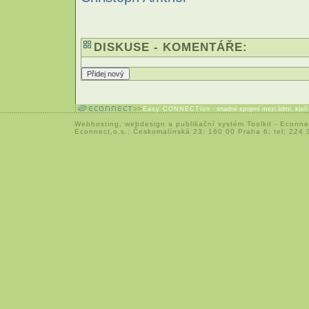
DISKUSE - KOMENTÁŘE:
Easy CONNECTion
- snadné spojení mezi lidmi, kteř
Webhosting
,
webdesign
a
publikační systém Toolkit
-
Econne
Econnect,o.s.; Českomalínská 23; 160 00 Praha 6; tel: 224