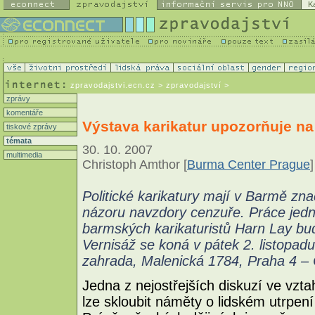
K
zpravodajstvi.ecn.cz
> zpravodajství >
zprávy
komentáře
Výstava karikatur upozorňuje na
tiskové zprávy
témata
30. 10. 2007
multimedia
Christoph Amthor [
Burma Center Prague
]
Politické karikatury mají v Barmě zn
názoru navzdory cenzuře. Práce jed
barmských karikaturistů Harn Lay bud
Vernisáž se koná v pátek 2. listopad
zahrada, Malenická 1784, Praha 4 –
Jedna z nejostřejších diskuzí ve vzta
lze skloubit náměty o lidském utrpe