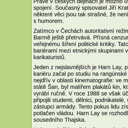
Právě v českých dějinách je možno u
spojení. Současný spisovatel Jiří Kra
některé věci jsou tak strašné, že není
s humorem.
Zatímco v Čechách autoritativní režim
Barmě ještě přetrvává. Přísná cenzu
veřejnému šíření politické kritiky. Ta
bariérami mezi etnickými skupinami 
karikaturistů.
Jeden z nejslavnějších je Harn Lay, p
kariéru začal po studiu na rangúnsk
nejdřív v oblasti kinematografie: v
státě Šan, byl malířem plakátů kin, 
vyrábí ručně. V roce 1988 se však úč
připojili studenti, dělnici, podnikatel
zástupci armády. Tento pokus lidu zí
potlačen vládou. Harn Lay se rozhodl
sousedního Thajska.