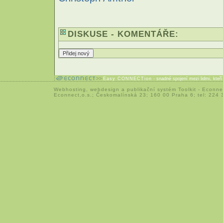
DISKUSE - KOMENTÁŘE:
Easy CONNECTion
- snadné spojení mezi lidmi, kteř
Webhosting
,
webdesign
a
publikační systém Toolkit
-
Econne
Econnect,o.s.; Českomalínská 23; 160 00 Praha 6; tel: 224