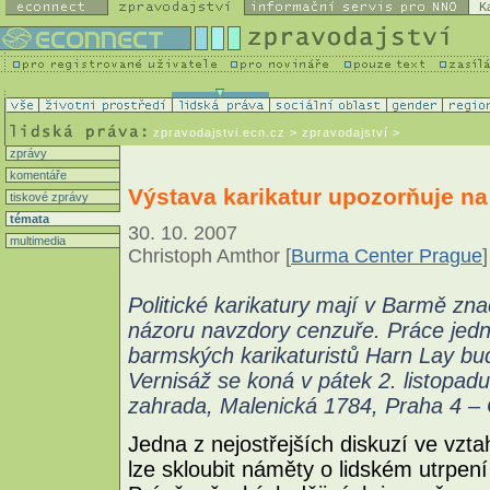
K
zpravodajstvi.ecn.cz
> zpravodajství >
zprávy
komentáře
Výstava karikatur upozorňuje na
tiskové zprávy
témata
30. 10. 2007
multimedia
Christoph Amthor [
Burma Center Prague
]
Politické karikatury mají v Barmě zn
názoru navzdory cenzuře. Práce jed
barmských karikaturistů Harn Lay bud
Vernisáž se koná v pátek 2. listopad
zahrada, Malenická 1784, Praha 4 –
Jedna z nejostřejších diskuzí ve vzta
lze skloubit náměty o lidském utrpe