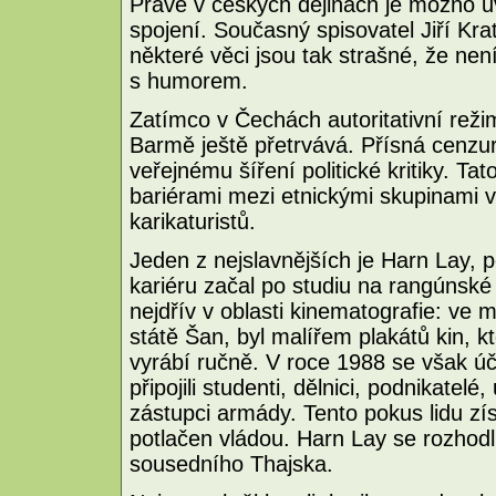
Právě v českých dějinách je možno u
spojení. Současný spisovatel Jiří Kra
některé věci jsou tak strašné, že není
s humorem.
Zatímco v Čechách autoritativní režim
Barmě ještě přetrvává. Přísná cenzu
veřejnému šíření politické kritiky. Ta
bariérami mezi etnickými skupinami 
karikaturistů.
Jeden z nejslavnějších je Harn Lay, p
kariéru začal po studiu na rangúnsk
nejdřív v oblasti kinematografie: v
státě Šan, byl malířem plakátů kin, 
vyrábí ručně. V roce 1988 se však úč
připojili studenti, dělnici, podnikatel
zástupci armády. Tento pokus lidu zí
potlačen vládou. Harn Lay se rozhodl
sousedního Thajska.