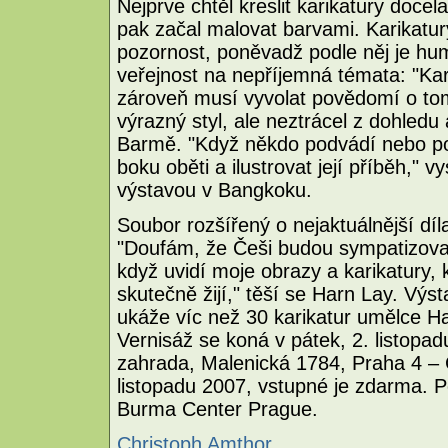
Nejprve chtěl kreslit karikatury docel
pak začal malovat barvami. Karikatur
pozornost, poněvadž podle něj je hum
veřejnost na nepříjemná témata: "Kari
zároveň musí vyvolat povědomí o tom
výrazný styl, ale neztrácel z dohled
Barmě. "Když někdo podvádí nebo potl
boku oběti a ilustrovat její příběh," v
výstavou v Bangkoku.
Soubor rozšířený o nejaktuálnější dí
"Doufám, že Češi budou sympatizova
když uvidí moje obrazy a karikatury, kt
skutečně žijí," těší se Harn Lay. Vý
ukáže víc než 30 karikatur umělce H
Vernisáž se koná v pátek, 2. listopa
zahrada, Malenická 1784, Praha 4 – 
listopadu 2007, vstupné je zdarma. 
Burma Center Prague.
Christoph Amthor