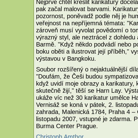
Nejprve chtěl kreslit karikatury docel
pak začal malovat barvami. Karikatur
pozornost, poněvadž podle něj je hum
veřejnost na nepříjemná témata: "Kari
zároveň musí vyvolat povědomí o tom
výrazný styl, ale neztrácel z dohled
Barmě. "Když někdo podvádí nebo potl
boku oběti a ilustrovat její příběh," v
výstavou v Bangkoku.
Soubor rozšířený o nejaktuálnější dí
"Doufám, že Češi budou sympatizova
když uvidí moje obrazy a karikatury, kt
skutečně žijí," těší se Harn Lay. Vý
ukáže víc než 30 karikatur umělce H
Vernisáž se koná v pátek, 2. listopa
zahrada, Malenická 1784, Praha 4 – 
listopadu 2007, vstupné je zdarma. 
Burma Center Prague.
Christoph Amthor