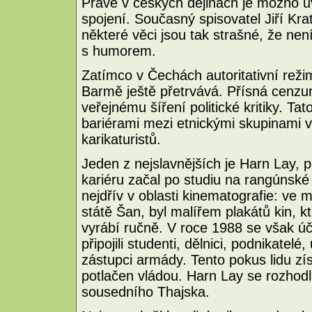
Právě v českých dějinách je možno u
spojení. Současný spisovatel Jiří Kra
některé věci jsou tak strašné, že není
s humorem.
Zatímco v Čechách autoritativní režim
Barmě ještě přetrvává. Přísná cenzu
veřejnému šíření politické kritiky. Ta
bariérami mezi etnickými skupinami 
karikaturistů.
Jeden z nejslavnějších je Harn Lay, p
kariéru začal po studiu na rangúnsk
nejdřív v oblasti kinematografie: v
státě Šan, byl malířem plakátů kin, 
vyrábí ručně. V roce 1988 se však úč
připojili studenti, dělnici, podnikatel
zástupci armády. Tento pokus lidu zí
potlačen vládou. Harn Lay se rozhodl
sousedního Thajska.