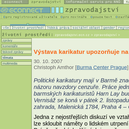
K
zpravodajstvi.ecn.cz
> zpravodajství >
zprávy
komentáře
Výstava karikatur upozorňuje na
tiskové zprávy
témata
30. 10. 2007
multimedia
Christoph Amthor [
Burma Center Prague
]
Politické karikatury mají v Barmě zn
názoru navzdory cenzuře. Práce jed
barmských karikaturistů Harn Lay bud
Vernisáž se koná v pátek 2. listopad
zahrada, Malenická 1784, Praha 4 –
Jedna z nejostřejších diskuzí ve vzta
lze skloubit náměty o lidském utrpe