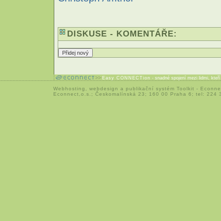
DISKUSE - KOMENTÁŘE:
Easy CONNECTion
- snadné spojení mezi lidmi, kteř
Webhosting
,
webdesign
a
publikační systém Toolkit
-
Econne
Econnect,o.s.; Českomalínská 23; 160 00 Praha 6; tel: 224