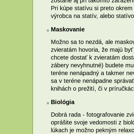
zostane aj pri takomto zaťažení
Pri kúpe statívu si preto okrem
výrobca na statív, alebo statív
Maskovanie
Možno sa to nezdá, ale maskova
zvieratám hovoria, že majú byť 
chcete dostať k zvieratám dost
zábery nevyhnutné) budete mus
teréne nenápadný a takmer nevi
sa v teréne nenápadne správať
knihách o prežití, či v príručká
Biológia
Dobrá rada - fotografovanie zvie
oprášite svoje vedomosti z biol
lúkach je možno pekným relaxom