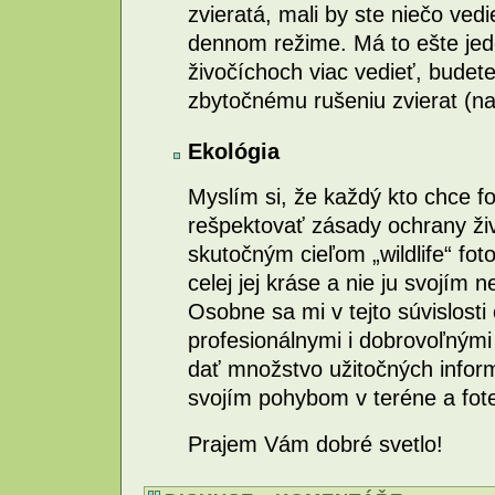
zvieratá, mali by ste niečo vedi
dennom režime. Má to ešte jed
živočíchoch viac vedieť, budet
zbytočnému rušeniu zvierat (na
Ekológia
Myslím si, že každý kto chce f
rešpektovať zásady ochrany živ
skutočným cieľom „wildlife“ fo
celej jej kráse a nie ju svojím
Osobne sa mi v tejto súvislosti
profesionálnymi i dobrovoľnými
dať množstvo užitočných infor
svojím pohybom v teréne a fot
Prajem Vám dobré svetlo!