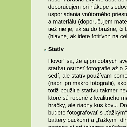
doporučujem pri nákupe sledovať
usporiadania vnútorného priesto
a materiálu (doporučujem mater
tiež nie je, ak sa do brašne, či
(hlavne, ak idete fotiťvon na ce
Statív
Hovorí sa, že aj pri dobrých s
statívu ostrosť fotografie až o
sedí, ale statív používam pome
(napr. pri makro fotografii), ako
totiž použitie statívu takmer ne
ktoré sú robené z kvalitného ma
hračky, ale riadny kus kovu. Do
budete fotografovať s „ťažkým“
battery packom) a „ťažkým“ dlh