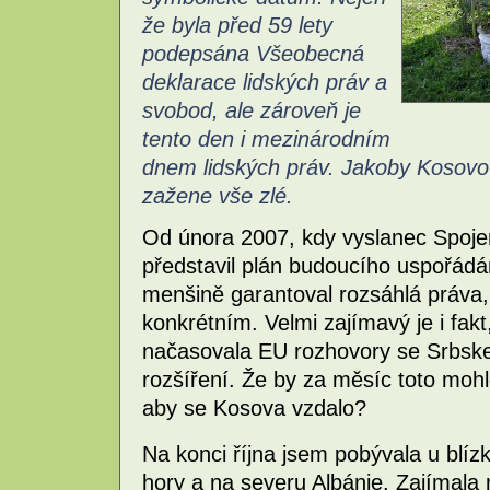
že byla před 59 lety
podepsána Všeobecná
deklarace lidských práv a
svobod, ale zároveň je
tento den i mezinárodním
dnem lidských práv. Jakoby Kosovo
zažene vše zlé.
Od února 2007, kdy vyslanec Spojen
představil plán budoucího uspořádá
menšině garantoval rozsáhlá práva, 
konkrétním. Velmi zajímavý je i fak
načasovala EU rozhovory se Srbske
rozšíření. Že by za měsíc toto mohl
aby se Kosova vzdalo?
Na konci října jsem pobývala u blí
hory a na severu Albánie. Zajímala