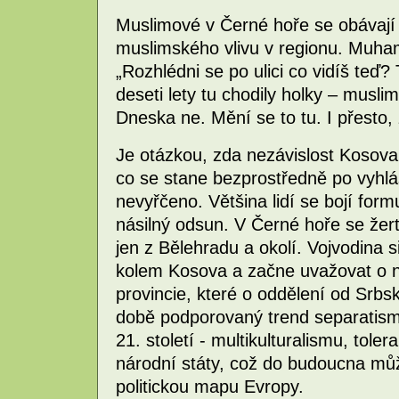
Muslimové v Černé hoře se obávají 
muslimského vlivu v regionu. Muhame
„Rozhlédni se po ulici co vidíš teď?
deseti lety tu chodily holky – musli
Dneska ne. Mění se to tu. I přesto, 
Je otázkou, zda nezávislost Kosova 
co se stane bezprostředně po vyhláš
nevyřčeno. Většina lidí se bojí form
násilný odsun. V Černé hoře se žert
jen z Bělehradu a okolí. Vojvodina si
kolem Kosova a začne uvažovat o nez
provincie, které o oddělení od Srbs
době podporovaný trend separatism
21. století - multikulturalismu, toler
národní státy, což do budoucna může
politickou mapu Evropy.