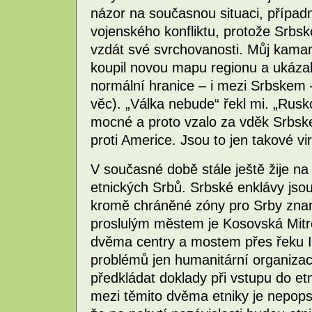
názor na současnou situaci, případně
vojenského konfliktu, protože Srbs
vzdát své svrchovanosti. Můj kamará
koupil novou mapu regionu a ukázal
normální hranice – i mezi Srbskem –
věc). „Válka nebude“ řekl mi. „Rusk
mocné a proto vzalo za vděk Srbsk
proti Americe. Jsou to jen takové vi
V současné době stále ještě žije na
etnických Srbů. Srbské enklávy js
kromě chráněné zóny pro Srby zna
proslulým městem je Kosovská Mitro
dvěma centry a mostem přes řeku Ib
problémů jen humanitární organizace
předkládat doklady při vstupu do e
mezi těmito dvěma etniky je nepops