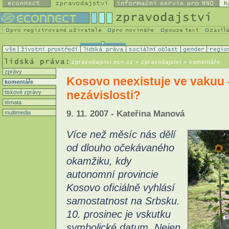
K
zpravodajstvi.ecn.cz
> zpravodajství > komentáře
zprávy
Kosovo neexistuje ve vakuu 
komentáře
nezávislosti?
tiskové zprávy
témata
9. 11. 2007 - Kateřina Manová
multimedia
Více než měsíc nás dělí
od dlouho očekávaného
okamžiku, kdy
autonomní provincie
Kosovo oficiálně vyhlásí
samostatnost na Srbsku.
10. prosinec je vskutku
symbolické datum. Nejen