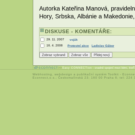
Autorka Kateřina Manová, pravidel
Hory, Srbska, Albánie a Makedonie,
DISKUSE - KOMENTÁŘE:
29. 11. 2007
voják
16. 4. 2008
Protestní akce
Ladislav Gábor
Easy CONNECTion
- snadné spojení mezi lidmi, kteř
Webhosting
,
webdesign
a
publikační systém Toolkit
-
Econne
Econnect,o.s.; Českomalínská 23; 160 00 Praha 6; tel: 224