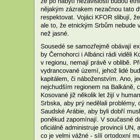
že po nabytí nezávislosti budou etn
nějakým zázrakem nezačnou tato d
respektovat. Vojáci KFOR slibují, že
ale to, že etnickým Srbům nebude v
než jasné.
Sousedé se samozřejmě obávají exo
by Černohorci i Albánci rádi viděli
v regionu, nemají právě v oblibě. Př
vydrancované území, jehož lidé bud
kapitálem, či náboženstvím. Ano, je
nejchudším regionem na Balkáně, co
Kosované již několik let žijí v human
Srbska, aby prý nedělali problémy, 
Saudské Arábie, aby byli dobří mus
poněkud zapomínají. V současné do
oficiálně administruje provincii UN, 
co je velmi vážné - sílí ortodoxní m