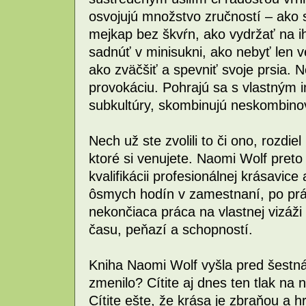
osvojujú množstvo zručností – ako s
mejkap bez škvŕn, ako vydržať na ih
sadnúť v minisukni, ako nebyť len 
ako zväčšiť a spevniť svoje prsia. 
provokáciu. Pohrajú sa s vlastným i
subkultúry, skombinujú neskombinov
Nech už ste zvolili to či ono, rozdi
ktoré si venujete. Naomi Wolf preto 
kvalifikácii profesionálnej krásavic
ôsmych hodín v zamestnaní, po prá
nekončiaca práca na vlastnej vizáži
času, peňazí a schopností.
Kniha Naomi Wolf vyšla pred šestnás
zmenilo? Cítite aj dnes ten tlak na
Cítite ešte, že krása je zbraňou a h