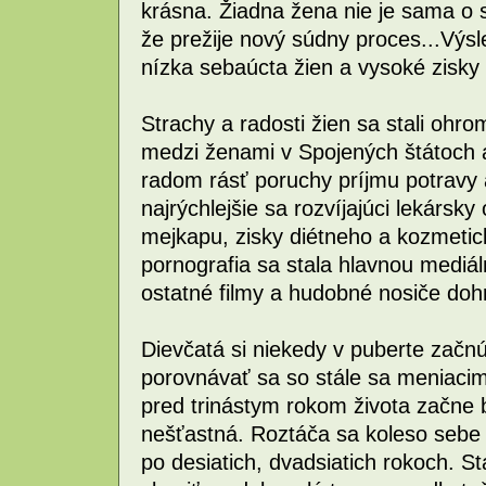
krásna. Žiadna žena nie je sama o 
že prežije nový súdny proces...Výs
nízka sebaúcta žien a vysoké zisky
Strachy a radosti žien sa stali ohr
medzi ženami v Spojených štátoch 
radom rásť poruchy príjmu potravy a 
najrýchlejšie sa rozvíjajúci lekársk
mejkapu, zisky diétneho a kozmeti
pornografia sa stala hlavnou mediá
ostatné filmy a hudobné nosiče do
Dievčatá si niekedy v puberte zač
porovnávať sa so stále sa meniacim
pred trinástym rokom života začne 
nešťastná. Roztáča sa koleso sebe 
po desiatich, dvadsiatich rokoch. St