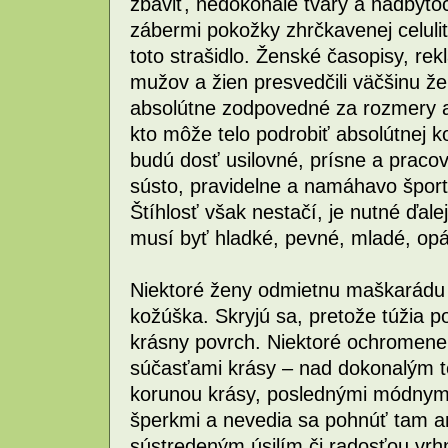
zbaviť, nedokonalé tvary a nadbytoč
zábermi pokožky zhrčkavenej celulit
toto strašidlo. Ženské časopisy, r
mužov a žien presvedčili väčšinu ž
absolútne zodpovedné za rozmery a s
kto môže telo podrobiť absolútnej ko
budú dosť usilovné, prísne a pracov
sústo, pravidelne a namáhavo šport
Štíhlosť však nestačí, je nutné ďale
musí byť hladké, pevné, mladé, opál
Niektoré ženy odmietnu maškarádu
kožúška. Skryjú sa, pretože túžia po
krásny povrch. Niektoré ochromene 
súčasťami krásy – nad dokonalým t
korunou krásy, poslednými módnymi
šperkmi a nevedia sa pohnúť tam an
sústredeným úsilím či radosťou vrhn