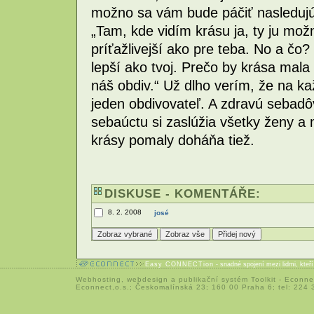
možno sa vám bude páčiť nasledujúc
„Tam, kde vidím krásu ja, ty ju mož
príťažlivejší ako pre teba. No a čo?
lepší ako tvoj. Prečo by krása mala 
náš obdiv.“ Už dlho verím, že na ka
jeden obdivovateľ. A zdravú sebadôv
sebaúctu si zaslúžia všetky ženy a 
krásy pomaly doháňa tiež.
DISKUSE - KOMENTÁŘE:
8. 2. 2008
josé
Easy CONNECTion
- snadné spojení mezi lidmi, kteř
Webhosting
,
webdesign
a
publikační systém Toolkit
-
Econne
Econnect,o.s.; Českomalínská 23; 160 00 Praha 6; tel: 224