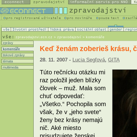
K
zpravodajstvi.ecn.cz
> zpravodajství > komentáře
zprávy
Keď ženám zoberieš krásu, č
komentáře
tiskové zprávy
28. 11. 2007 -
Lucia Segľová
,
GITA
témata
multimedia
Túto rečnícku otázku mi
raz položil jeden blízky
človek – muž. Mala som
chuť odpovedať:
„Všetko.“ Pochopila som
však, že v „jeho svete“
ženy bez krásy nemajú
nič. Aké miesto
prisudzujete ženskej