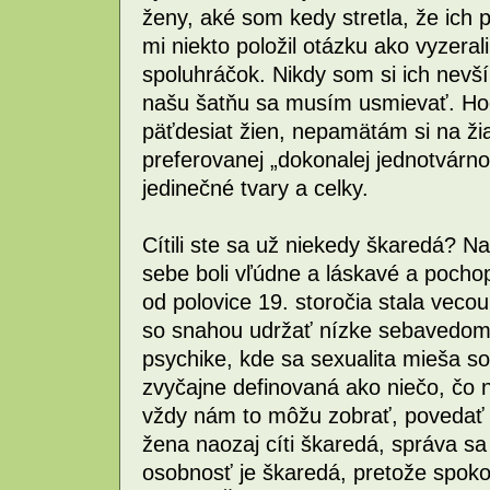
ženy, aké som kedy stretla, že ich 
mi niekto položil otázku ako vyzeral
spoluhráčok. Nikdy som si ich nevš
našu šatňu sa musím usmievať. Hoci
päťdesiat žien, nepamätám si na ž
preferovanej „dokonalej jednotvárnost
jedinečné tvary a celky.
Cítili ste sa už niekedy škaredá? 
sebe boli vľúdne a láskavé a pochopi
od polovice 19. storočia stala veco
so snahou udržať nízke sebavedomie
psychike, kde sa sexualita mieša s
zvyčajne definovaná ako niečo, čo 
vždy nám to môžu zobrať, povedať ž
žena naozaj cíti škaredá, správa sa 
osobnosť je škaredá, pretože spokoj