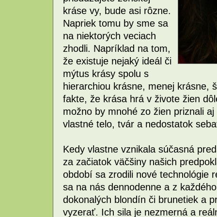
kráse vy, bude asi rôzne.
Napriek tomu by sme sa
na niektorých veciach
zhodli. Napríklad na tom,
že existuje nejaký ideál či
mýtus krásy spolu s
hierarchiou krásne, menej krásne, š
fakte, že krása hrá v živote žien dô
možno by mnohé zo žien priznali aj f
vlastné telo, tvár a nedostatok seb
Kedy vlastne vznikala súčasná pre
za začiatok väčšiny našich predpo
období sa zrodili nové technológie 
sa na nás dennodenne a z každého
dokonalých blondín či brunetiek a p
vyzerať. Ich sila je nezmerná a reál