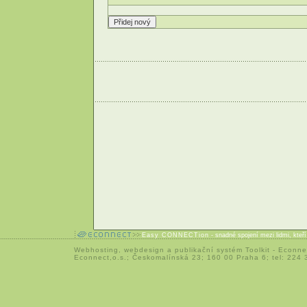
Easy CONNECTion
- snadné spojení mezi lidmi, kteř
Webhosting
,
webdesign
a
publikační systém Toolkit
-
Econne
Econnect,o.s.; Českomalínská 23; 160 00 Praha 6; tel: 224