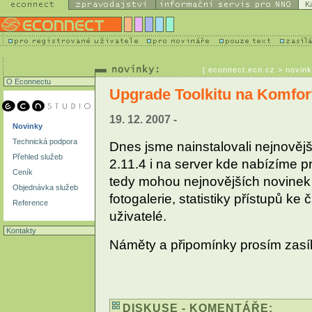
K
[
econnect.ecn.cz
> novink
O Econnectu
Upgrade Toolkitu na Komfor
19. 12. 2007 -
Novinky
Technická podpora
Dnes jsme nainstalovali nejnovějš
Přehled služeb
2.11.4 i na server kde nabízíme 
Ceník
tedy mohou nejnovějších novinek T
Objednávka služeb
fotogalerie, statistiky přístupů ke 
Reference
uživatelé.
Kontakty
Náměty a připomínky prosím zasí
DISKUSE - KOMENTÁŘE: