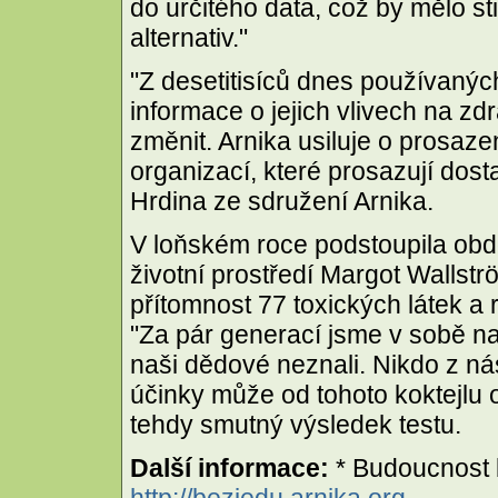
do určitého data, což by mělo s
alternativ."
"Z desetitisíců dnes používaný
informace o jejich vlivech na z
změnit. Arnika usiluje o prosa
organizací, které prosazují do
Hrdina ze sdružení Arnika.
V loňském roce podstoupila obd
životní prostředí Margot Wallstr
přítomnost 77 toxických látek a r
"Za pár generací jsme v sobě na
naši dědové neznali. Nikdo z ná
účinky může od tohoto koktejlu
tehdy smutný výsledek testu.
Další informace:
* Budoucnost 
http://bezjedu.arnika.org