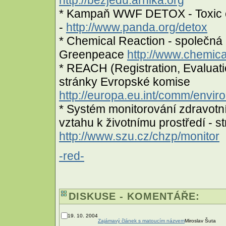
* Kampaň WWF DETOX - Toxic che
-
http://www.panda.org/detox
* Chemical Reaction - společná
Greenpeace
http://www.chemica
* REACH (Registration, Evaluati
stránky Evropské komise
http://europa.eu.int/comm/envi
* Systém monitorování zdravotn
vztahu k životnímu prostředí - s
http://www.szu.cz/chzp/monitor
-red-
DISKUSE - KOMENTÁŘE:
19. 10. 2004
Zajámavý článek s matoucím názvem
Miroslav Šuta