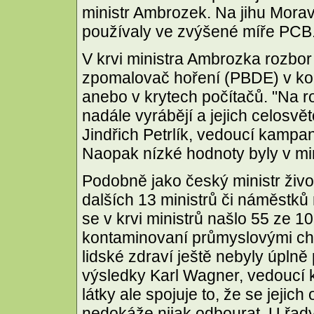
ministr Ambrozek. Na jihu Mora
používaly ve zvýšené míře PCB
V krvi ministra Ambrozka rozbor 
zpomalovač hoření (PBDE) v ko
anebo v krytech počítačů. "Na r
nadále vyrábějí a jejich celosv
Jindřich Petrlík, vedoucí kampa
Naopak nízké hodnoty byly v min
Podobně jako český ministr živ
dalších 13 ministrů či náměstků
se v krvi ministrů našlo 55 ze 10
kontaminovaní průmyslovými che
lidské zdraví ještě nebyly úpln
výsledky Karl Wagner, vedoucí
látky ale spojuje to, že se jejich
nedokáže nijak odbourat. U řady