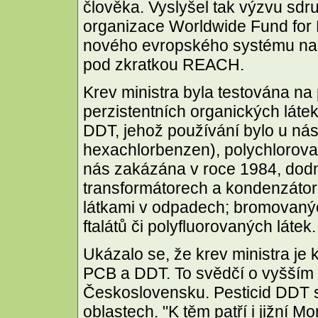
člověka. Vyslyšel tak výzvu sdr
organizace Worldwide Fund for N
nového evropského systému nak
pod zkratkou REACH.
Krev ministra byla testována na
perzistentních organických láte
DDT, jehož používání bylo u nás
hexachlorbenzen), polychlorovan
nás zakázána v roce 1984, dodn
transformátorech a kondenzátore
látkami v odpadech; bromovaný
ftalátů či polyfluorovaných látek.
Ukázalo se, že krev ministra je
PCB a DDT. To svědčí o vyšším 
Československu. Pesticid DDT 
oblastech. "K těm patří i jižní Mo