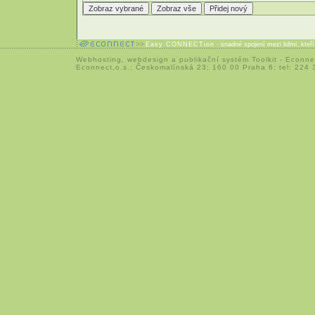
Easy CONNECTion
- snadné spojení mezi lidmi, kteř
Webhosting
,
webdesign
a
publikační systém Toolkit
-
Econne
Econnect,o.s.; Českomalínská 23; 160 00 Praha 6; tel: 224