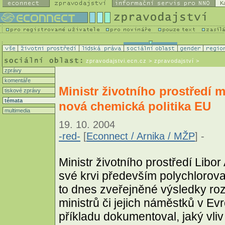
K
zpravodajstvi.ecn.cz
> zpravodajství >
zprávy
komentáře
Ministr životního prostředí 
tiskové zprávy
témata
nová chemická politika EU
multimedia
19. 10. 2004
-red-
[
Econnect / Arnika / MŽP
] -
Ministr životního prostředí Lib
své krvi především polychlorova
to dnes zveřejněné výsledky rozb
ministrů či jejich náměstků v Ev
příkladu dokumentoval, jaký vliv