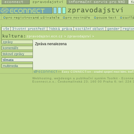
K
zpravodajstvi.ecn.cz
> zpravodajství >
zprávy
Zpráva nenalezena
komentáře
tiskové zprávy
témata
multimedia
Easy CONNECTion
- snadné spojení mezi lidmi, kteř
Webhosting
,
webdesign
a
publikační systém Toolkit
-
Econne
Econnect,o.s.; Českomalínská 23; 160 00 Praha 6; tel: 224