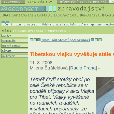
K
zpravodajstvi.ecn.cz
> zpravodajství >
zprávy
Tibet: půl století pod okupací
komentáře
tiskové zprávy
témata
Tibetskou vlajku vyvěšuje stále
multimedia
11. 3. 2008
Milena Štráfeldová [
Radio Praha
] -
Téměř čtyři stovky obcí po
celé České republice se v
pondělí připojily k akci Vlajka
pro Tibet. Vlajky vyvěšené
na radnicích a dalších
institucích připomněly, že