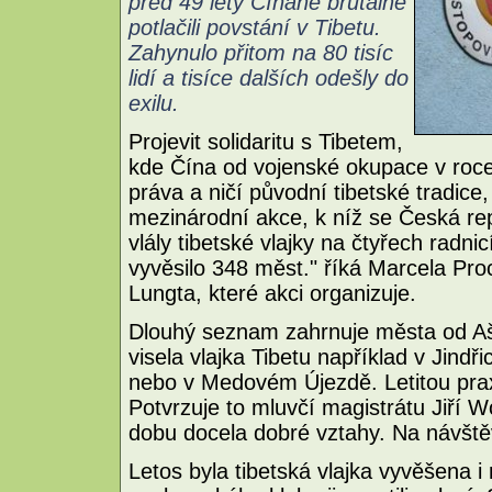
před 49 lety Číňané brutálně
potlačili povstání v Tibetu.
Zahynulo přitom na 80 tisíc
lidí a tisíce dalších odešly do
exilu.
Projevit solidaritu s Tibetem,
kde Čína od vojenské okupace v roce
práva a ničí původní tibetské tradice, 
mezinárodní akce, k níž se Česká rep
vlály tibetské vlajky na čtyřech radni
vyvěsilo 348 měst." říká Marcela Pr
Lungta, které akci organizuje.
Dlouhý seznam zahrnuje města od Aš
visela vlajka Tibetu například v Jin
nebo v Medovém Újezdě. Letitou prax
Potvrzuje to mluvčí magistrátu Jiří W
dobu docela dobré vztahy. Na návštěv
Letos byla tibetská vlajka vyvěšena