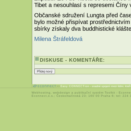
Tibet a nesouhlasí s represemi Číny 
Občanské sdružení Lungta před časem 
bylo možné přispívat prostřednictví
sbírky získaly dva buddhistické kláš
Milena Štráfeldová
DISKUSE - KOMENTÁŘE:
Easy CONNECTion
- snadné spojení mezi lidmi, kteř
Webhosting
,
webdesign
a
publikační systém Toolkit
-
Econne
Econnect,o.s.; Českomalínská 23; 160 00 Praha 6; tel: 224