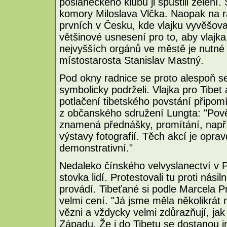
poslaneckého klubu ji spustili zelení. Sk
komory Miloslava Vlčka. Naopak na rad
prvních v Česku, kde vlajku vyvěšoval
většinové usnesení pro to, aby vlaj
nejvyšších orgánů ve městě je nutné r
místostarosta Stanislav Mastný.
Pod okny radnice se proto alespoň seš
symbolicky podrželi. Vlajka pro Tibet 
potlačení tibetského povstání připo
z občanského sdružení Lungta: "Povět
znamená přednášky, promítání, napří
výstavy fotografií. Těch akcí je opra
demonstrativní."
Nedaleko čínského velvyslanectví v P
stovka lidí. Protestovali tu proti nási
provádí. Tibeťané si podle Marcela 
velmi cení. "Já jsme měla několikrát 
vězni a vždycky velmi zdůrazňují, jak
Západu. Že i do Tibetu se dostanou 