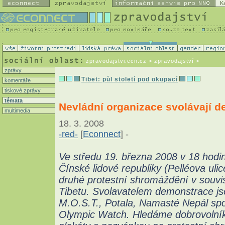
K
zpravodajstvi.ecn.cz
> zpravodajství >
zprávy
Tibet: půl století pod okupací
komentáře
tiskové zprávy
témata
Nevládní organizace svolávají 
multimedia
18. 3. 2008
-red-
[
Econnect
] -
Ve středu 19. března 2008 v 18 hodi
Čínské lidové republiky (Pelléova ulic
druhé protestní shromáždění v souvis
Tibetu. Svolavatelem demonstrace j
M.O.S.T., Potala, Namasté Nepál spo
Olympic Watch. Hledáme dobrovolník