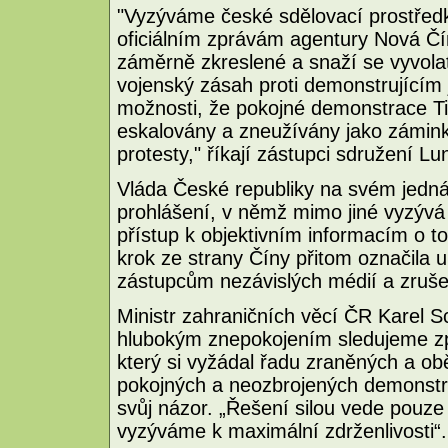
"Vyzýváme české sdělovací prostředky
oficiálním zprávám agentury Nová Čí
záměrně zkreslené a snaží se vyvola
vojenský zásah proti demonstrující
možnosti, že pokojné demonstrace T
eskalovány a zneužívány jako zámin
protesty," říkají zástupci sdružení Lu
Vláda České republiky na svém jedná
prohlášení, v němž mimo jiné vyzýv
přístup k objektivním informacím o t
krok ze strany Číny přitom označila
zástupcům nezávislých médií a zruše
Ministr zahraničních věcí ČR Karel S
hlubokým znepokojením sledujeme zpr
který si vyžádal řadu zraněných a ob
pokojných a neozbrojených demonstran
svůj názor. „Řešení silou vede pouze
vyzýváme k maximální zdrženlivosti“.