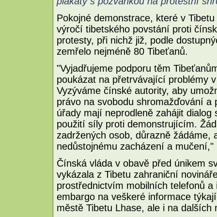
plakáty s pozvánkou na protestní shr
Pokojné demonstrace, které v Tibetu
výročí tibetského povstání proti čínsk
protesty, při nichž již, podle dostupn
zemřelo nejméně 80 Tibeťanů.
"Vyjadřujeme podporu těm Tibeťanům,
poukázat na přetrvávající problémy v
Vyzýváme čínské autority, aby umožni
právo na svobodu shromažďování a p
úřady mají neprodleně zahájit dialog 
použití síly proti demonstrujícím. Ž
zadržených osob, důrazně žádáme, a
nedůstojnému zacházení a mučení," u
Čínská vláda v obavě před únikem sv
vykázala z Tibetu zahraniční novinář
prostřednictvím mobilních telefonů a 
embargo na veškeré informace týkajíc
městě Tibetu Lhase, ale i na dalších