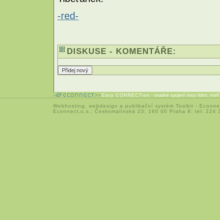
-red-
DISKUSE - KOMENTÁŘE:
Easy CONNECTion
- snadné spojení mezi lidmi, kteř
Webhosting
,
webdesign
a
publikační systém Toolkit
-
Econne
Econnect,o.s.; Českomalínská 23; 160 00 Praha 6; tel: 224