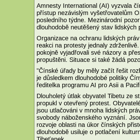
Amnesty International (AI) vyzvala čí
přístup nezávislým vyšetřovatelům O
posledního týdne. Mezinárodní pozor
dlouhodobě neutěšený stav lidských p
Organizace na ochranu lidských práv 
reakci na protesty jednaly zdrženlivě. 
pokojně vyjadřovali své názory a pře
propuštěni. Situace si také žádá poz
"Čínské úřady by měly začít řešit roz
je důsledkem dlouhodobé politiky Čín
ředitelka programu AI pro Asii a Pacif
Dlouholetý útlak obyvatel Tibetu ze 
propukl v otevřený protest. Obyvatelé
jsou utlačováni v mnoha lidských prá
svobody náboženského vyznání. Jsou
rozvoje oblasti na úkor čínských přist
dlouhodobě usiluje o potlačení kulturn
Tibeťanek.