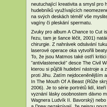
neutuchající kreativita a smysl pr
hudebníků využívajících neomezen
na svých deskách téměř vše myslite
vagíny či pleskání spermatu.
Zvuky pro album A Chance to Cut i
řezu, tam je šance léčit, 2001) natá
chirurgie. Z nahrávek odsávání tuku
laserové operace oka vytvořili beaty
To, že jsou Matmos také ostří kritic
"antivlastenecké" desce The Civil 
kterou si půjčili hudební nástroje 
proti Jihu. Zatím nejdoceněnějším
In The Mouth Of A Beast (Růže skrý
2006). Je to série portrétů lidí, kt
vyznání lásky osobnostem dávno m
Wagnera Ludvík II. Bavorský) nebo
a Drew nezakrývají, že nejsou pouze