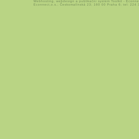
Webhosting
,
webdesign
a
publikační systém Toolkit
-
Econne
Econnect,o.s.; Českomalínská 23; 160 00 Praha 6; tel: 224