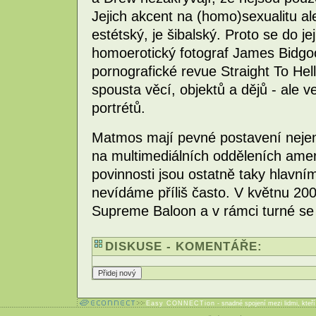
Jejich akcent na (homo)sexualitu ale
estétský, je šibalský. Proto se do jej
homoerotický fotograf James Bidg
pornografické revue Straight To Hell
spousta věcí, objektů a dějů - ale
portrétů.
Matmos mají pevné postavení nejen 
na multimediálních odděleních ameri
povinnosti jsou ostatně taky hlavn
nevídáme příliš často. V květnu 2
Supreme Baloon a v rámci turné se 
DISKUSE - KOMENTÁŘE:
Easy CONNECTion
- snadné spojení mezi lidmi, kteř