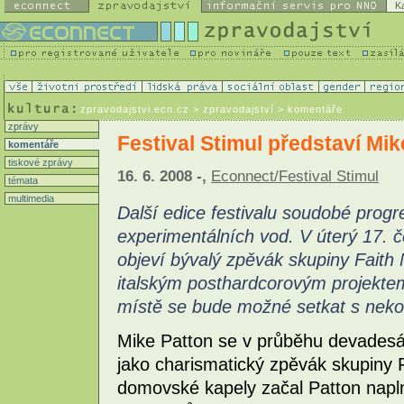
K
zpravodajstvi.ecn.cz
> zpravodajství > komentáře
zprávy
Festival Stimul představí Mi
komentáře
tiskové zprávy
16. 6. 2008 -,
Econnect/Festival Stimul
témata
multimedia
Další edice festivalu soudobé progr
experimentálních vod. V úterý 17. č
objeví bývalý zpěvák skupiny Faith
italským posthardcorovým projekte
místě se bude možné setkat s neko
Mike Patton se v průběhu devadesát
jako charismatický zpěvák skupiny 
domovské kapely začal Patton naplno