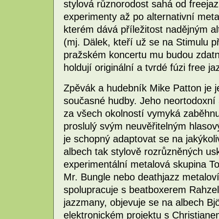
stylová různorodost sahá od freejaz
experimenty až po alternativní metal.
kterém dává příležitost nadějným a
(mj. Dälek, kteří už se na Stimulu p
pražském koncertu mu budou zdatným
holdují originální a tvrdé fúzi free 
Zpěvák a hudebník Mike Patton je je
současné hudby. Jeho neortodoxní 
za všech okolností vymyká zaběhnu
proslulý svým neuvěřitelným hlaso
je schopný adaptovat se na jakýkoli
albech tak stylově rozrůzněných usk
experimentální metalová skupina T
Mr. Bungle nebo deathjazz metalov
spolupracuje s beatboxerem Rahz
jazzmany, objevuje se na albech Bj
elektronickém projektu s Christia