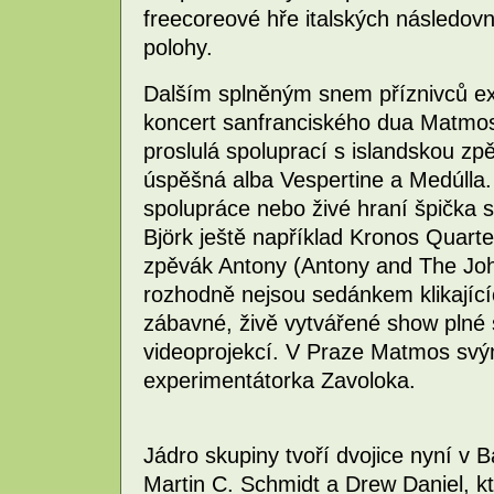
freecoreové hře italských následov
polohy.
Dalším splněným snem příznivců ex
koncert sanfranciského dua Matmos
proslulá spoluprací s islandskou zpě
úspěšná alba Vespertine a Medúlla. 
spolupráce nebo živé hraní špička
Björk ještě například Kronos Quart
zpěvák Antony (Antony and The Jo
rozhodně nejsou sedánkem klikající
zábavné, živě vytvářené show plné
videoprojekcí. V Praze Matmos svý
experimentátorka Zavoloka.
Jádro skupiny tvoří dvojice nyní v
Martin C. Schmidt a Drew Daniel, kt