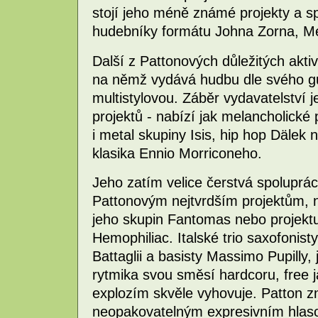
stojí jeho méně známé projekty a s
hudebníky formátu Johna Zorna, M
Další z Pattonových důležitých aktiv
na němž vydává hudbu dle svého g
multistylovou. Záběr vydavatelství je
projektů - nabízí jak melancholické 
i metal skupiny Isis, hip hop Dälek
klasika Ennio Morriconeho.
Jeho zatím velice čerstvá spoluprác
Pattonovým nejtvrdším projektům, n
jeho skupin Fantomas nebo projekt
Hemophiliac. Italské trio saxofonis
Battaglii a basisty Massimo Pupilly
rytmika svou směsí hardcoru, free
explozím skvěle vyhovuje. Patton z
neopakovatelným expresivním hlas