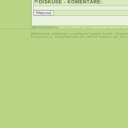
DISKUSE - KOMENTÁŘE:
Easy CONNECTion
- snadné spojení mezi lidmi, kteř
Webhosting
,
webdesign
a
publikační systém Toolkit
-
Econne
Econnect,o.s.; Českomalínská 23; 160 00 Praha 6; tel: 224