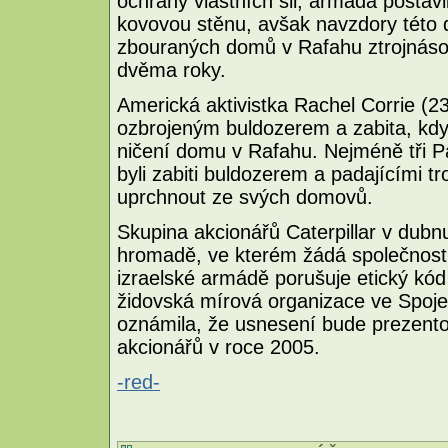
ochrany vlastních sil, armáda posta
kovovou stěnu, avšak navzdory této
zbouraných domů v Rafahu ztrojnásob
dvěma roky.
Americká aktivistka Rachel Corrie (23
ozbrojeným buldozerem a zabita, když
ničení domu v Rafahu. Nejméně tři Pa
byli zabiti buldozerem a padajícími t
uprchnout ze svých domovů.
Skupina akcionářů Caterpillar v dubn
hromadě, ve kterém žádá společnost, 
izraelské armádě porušuje etický kód C
židovská mírová organizace ve Spoje
oznámila, že usnesení bude prezent
akcionářů v roce 2005.
-red-