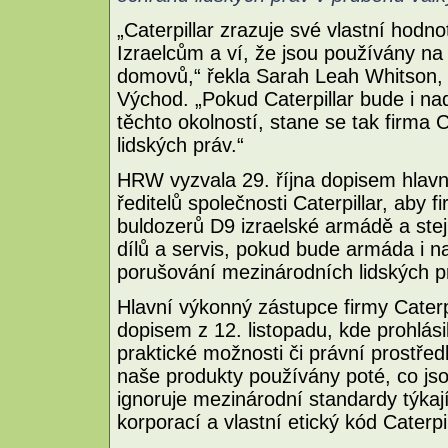
„Caterpillar zrazuje své vlastní hodno
Izraelcům a ví, že jsou používány na 
domovů,“ řekla Sarah Leah Whitson,
Východ. „Pokud Caterpillar bude i nad
těchto okolností, stane se tak firma 
lidských práv.“
HRW vyzvala 29. října dopisem hlav
ředitelů společnosti Caterpillar, aby 
buldozerů D9 izraelské armádě a stej
dílů a servis, pokud bude armáda i n
porušování mezinárodních lidských p
Hlavní výkonný zástupce firmy Cate
dopisem z 12. listopadu, kde prohlás
praktické možnosti či právní prostřed
naše produkty používány poté, co jsou
ignoruje mezinárodní standardy týkaj
korporací a vlastní etický kód Caterpil