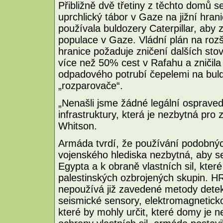
Přibližně dvě třetiny z těchto domů 
uprchlický tábor v Gaze na jižní hra
používala buldozery Caterpillar, aby
populace v Gaze. Vládní plán na roz
hranice požaduje zničení dalších sto
více než 50% cest v Rafahu a zničila
odpadového potrubí čepelemi na buld
„rozparovače“.
„Nenašli jsme žádné legální ospraved
infrastruktury, která je nezbytná pro z
Whitson.
Armáda tvrdí, že používání podobných
vojenského hlediska nezbytná, aby se
Egypta a k obraně vlastních sil, kter
palestinských ozbrojených skupin. HR
nepoužívá již zavedené metody detekc
seismické sensory, elektromagneticko
které by mohly určit, které domy je n