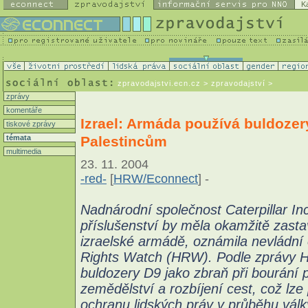
K
zpravodajstvi.ecn.cz
> zpravodajství >
zprávy
komentáře
Izrael: Armáda používá buldozery
tiskové zprávy
Palestincům
témata
multimedia
23. 11. 2004
-red-
[
HRW/Econnect
] -
Nadnárodní společnost Caterpillar Inc
příslušenství by měla okamžitě zasta
izraelské armádě, oznámila nevládní
Rights Watch (HRW). Podle zprávy 
buldozery D9 jako zbraň při bourání 
zemědělství a rozbíjení cest, což lz
ochranu lidských práv v průběhu válk