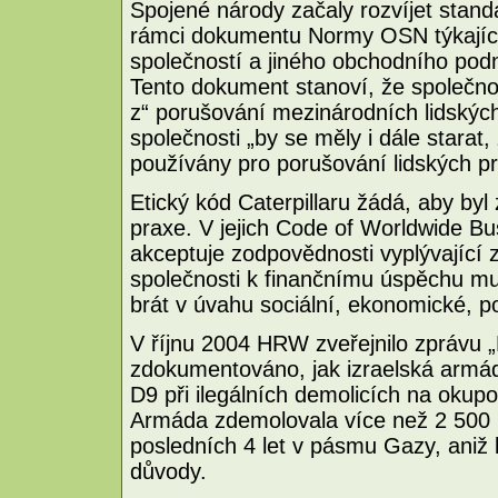
Spojené národy začaly rozvíjet stand
rámci dokumentu Normy OSN týkajíc
společností a jiného obchodního podn
Tento dokument stanoví, že společnost
z“ porušování mezinárodních lidskýc
společnosti „by se měly i dále starat,
používány pro porušování lidských pr
Etický kód Caterpillaru žádá, aby by
praxe. V jejich Code of Worldwide Bus
akceptuje zodpovědnosti vyplývající 
společnosti k finančnímu úspěchu mus
brát v úvahu sociální, ekonomické, pol
V říjnu 2004 HRW zveřejnilo zprávu „
zdokumentováno, jak izraelská armá
D9 při ilegálních demolicích na okupo
Armáda zdemolovala více než 2 500
posledních 4 let v pásmu Gazy, aniž b
důvody.