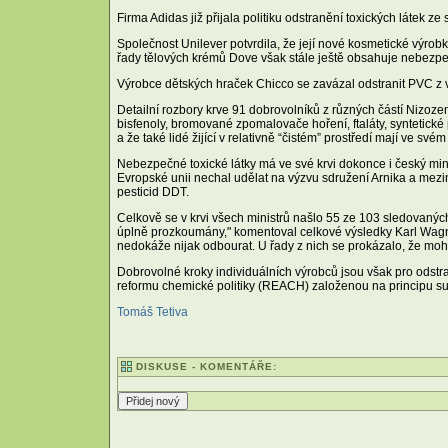
Firma Adidas již přijala politiku odstranění toxických látek 
Společnost Unilever potvrdila, že její nové kosmetické výrob
řady tělových krémů Dove však stále ještě obsahuje nebezpeč
Výrobce dětských hraček Chicco se zavázal odstranit PVC z v
Detailní rozbory krve 91 dobrovolníků z různých částí Nizoze
bisfenoly, bromované zpomalovače hoření, ftaláty, syntetick
a že také lidé žijící v relativně “čistém” prostředí mají ve své
Nebezpečné toxické látky má ve své krvi dokonce i český minis
Evropské unii nechal udělat na výzvu sdružení Arnika a mezi
pesticid DDT.
Celkově se v krvi všech ministrů našlo 55 ze 103 sledovaných
úplně prozkoumány," komentoval celkové výsledky Karl Wagner
nedokáže nijak odbourat. U řady z nich se prokázalo, že m
Dobrovolné kroky individuálních výrobců jsou však pro odstr
reformu chemické politiky (REACH) založenou na principu sub
Tomáš Tetiva
DISKUSE - KOMENTÁŘE: