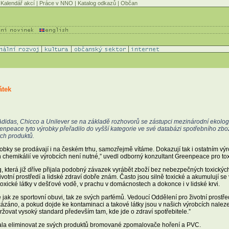
Kalendář akcí
|
Práce v NNO
|
Katalog odkazů
|
Občan
átek
Adidas, Chicco a Unilever se na základě rozhovorů se zástupci mezinárodní ekolo
enpeace tyto výrobky přeřadilo do vyšší kategorie ve své databázi spotřebního zboží
ch produktů.
robky se prodávají i na českém trhu, samozřejmě vítáme. Dokazují tak i ostatním v
h chemikálií ve výrobcích není nutné,” uvedl odborný konzultant Greenpeace pro tox
 která již dříve přijala podobný závazek vyrábět zboží bez nebezpečných toxických 
ivotní prostředí a lidské zdraví dobře znám. Často jsou silně toxické a akumulují se
 toxické látky v dešťové vodě, v prachu v domácnostech a dokonce i v lidské krvi.
jak ze sportovní obuvi, tak ze svých parfémů. Vedoucí Oddělení pro životní prost
kázáno, a pokud dojde ke kontaminaci a takové látky jsou v našich výrobcích nale
držovat vysoký standard především tam, kde jde o zdraví spotřebitele.”
ázala eliminovat ze svých produktů bromované zpomalovače hoření a PVC.