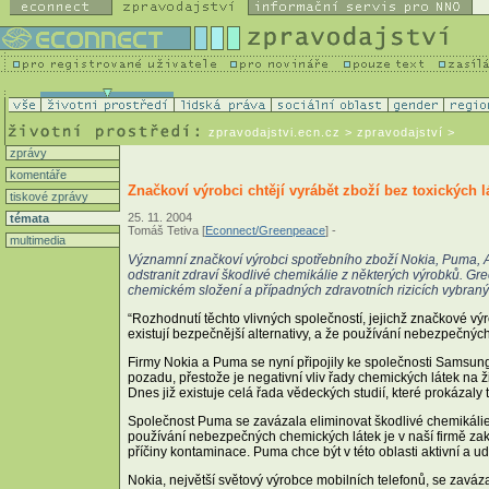
zpravodajstvi.ecn.cz
> zpravodajství >
zprávy
komentáře
Značkoví výrobci chtějí vyrábět zboží bez toxických l
tiskové zprávy
25. 11. 2004
témata
Tomáš Tetiva [
Econnect/Greenpeace
] -
multimedia
Významní značkoví výrobci spotřebního zboží Nokia, Puma, 
odstranit zdraví škodlivé chemikálie z některých výrobků. Gre
chemickém složení a případných zdravotních rizicích vybraný
“Rozhodnutí těchto vlivných společností, jejichž značkové vý
existují bezpečnější alternativy, a že používání nebezpečnýc
Firmy Nokia a Puma se nyní připojily ke společnosti Samsung,
pozadu, přestože je negativní vliv řady chemických látek na ž
Dnes již existuje celá řada vědeckých studií, které prokázaly
Společnost Puma se zavázala eliminovat škodlivé chemikálie 
používání nebezpečných chemických látek je v naší firmě za
příčiny kontaminace. Puma chce být v této oblasti aktivní a u
Nokia, největší světový výrobce mobilních telefonů, se zav