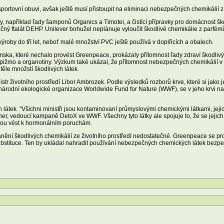
ze sportovní obuvi, avšak ještě musí přistoupit na eliminaci nebezpečných chemikálií
ky, například řady šamponů Organics a Timotei, a čistící přípravky pro domácnost šk
ný ftalát DEHP. Unilever bohužel neplánuje vyloučit škodlivé chemikálie z parfém
ýroby do tří let, neboť malé množství PVC ještě používá v doplňcích a obalech.
mska, které nechalo provést Greenpeace, prokázaly přítomnost řady zdraví škodlivýc
é pižmo a organotiny. Výzkum také ukázal, že přítomnost nebezpečných chemikálií v
m těle množstí škodlivých látek.
tr životního prostředí Libor Ambrozek. Podle výsledků rozborů krve, které si jako j
národní ekologické organizace Worldwide Fund for Nature (WWF), se v jeho krvi na
 látek. "Všichni ministři jsou kontaminovaní průmyslovými chemickými látkami, jejic
, vedoucí kampaně DetoX ve WWF. Všechny tyto látky ale spojuje to, že se jejich o
ohou vést k hormonálním poruchám.
anění škodlivých chemikálií ze životního prostředí nedostatečné. Greenpeace se pro
stituce. Ten by ukládal nahradit používání nebezpečných chemických látek bezpečn