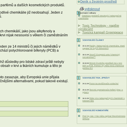
Deník o životním prostředí
 z parfémů a dalších kosmetických produktů.
vytisknout
odlivé chemikálie již neobsahují. Jeden z
Související odkazy
ů.
Databáze produktů obsahující nebezpečné
chemikálie
Toxic Technology - napište
výrobcům!
h chemikálií, jako jsou alkyfenoly a
Toxická kampaň Greenpeace
 krvi nijak nesouvisí s věkem či zaměstnáním
SOUVISEJÍCÍ ČLÁNKY
eden ze 14 ministrů či jejich náměstků v
Ftaláty: Nebezpečné chemikálie, které
22.11.04
najdete ve svých domovech
chází polychlorované bifenyly (PCB) a
Ukončí Evropská unie “chemický
18.11.04
socialismus”?
hž důsledky pro lidské zdraví ještě nebyly
Ministr životního prostředí má v krvi
19.10.04
bsah v krvi a tkáních kumuluje a tělo je
DDT a PCB. Pomoci by měla nová chemická
politika EU
to zasazuje, aby Evropská unie přijala
SOUVISEJÍCÍ TISK. ZPRÁVY
ějšími alternativami, pokud takové existují.
Pozor na osvěžovače vzduchu!
24.11.04
Toxické zpomalovače hoření jíme i v
23.11.04
rybách
Stále více nebezpečných chemikálií v
16.11.04
lidském těle
SOUVISEJÍCÍ KOMENTÁŘE
Proč by nás i Vás měla zajímat Stockholmská
úmluva