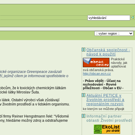
Občanská společnost -
návod k použití
Praktické
návody, jak
uplatňovat
svá občanská práva.
gické organizace Greenpeace zavázali
http://obcan.ecn.cz
, jejímž cílem je informovat spotřebitele o
- Právo vědět - Účast na
rozhodování - Rovné
ýrobcům, že k toxických chemickým látkám
příležitosti - Občan v EU -
ické látky Miroslav Šuta.
Aktuální PETICE v
životním prostředí a
látek. Ostatní výrobci však zůstávají
regionálním rozvoji
 v životním prostředí a v lidském organismu.
ke kterým se můžete připojit
ředí firmy Reiner Hengstmann řekl: “Vědomé
Informační partner
zeny, hledáme možný zdroj a odstraňujeme
oblasti Životní prostředí