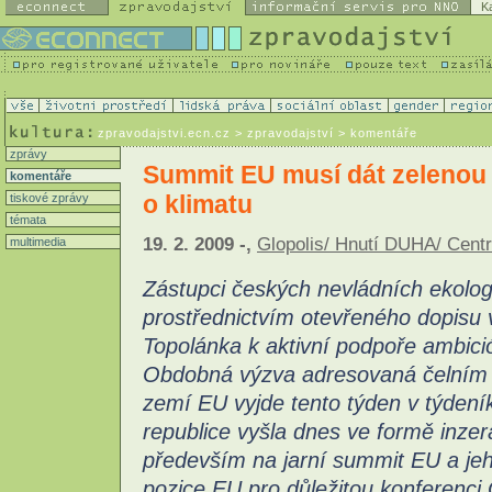
K
zpravodajstvi.ecn.cz
> zpravodajství > komentáře
zprávy
Summit EU musí dát zelenou
komentáře
o klimatu
tiskové zprávy
témata
19. 2. 2009 -,
Glopolis/ Hnutí DUHA/ Centr
multimedia
Zástupci českých nevládních ekolog
prostřednictvím otevřeného dopisu 
Topolánka k aktivní podpoře ambició
Obdobná výzva adresovaná čelním 
zemí EU vyjde tento týden v týden
republice vyšla dnes ve formě inze
především na jarní summit EU a jeh
pozice EU pro důležitou konferenci