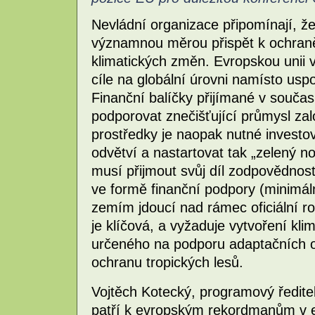
Nevládní organizace připomínají, 
významnou měrou přispět k ochraně 
klimatických změn. Evropskou unii 
cíle na globální úrovni namísto usp
Finanční balíčky přijímané v souča
podporovat znečišťující průmysl zal
prostředky je naopak nutné investo
odvětví a nastartovat tak „zelený 
musí přijmout svůj díl zodpovědnost
ve formě finanční podpory (minimál
zemím jdoucí nad rámec oficiální r
je klíčová, a vyžaduje vytvoření k
určeného na podporu adaptačních op
ochranu tropických lesů.
Vojtěch Kotecký, programový ředitel
patří k evropským rekordmanům v e