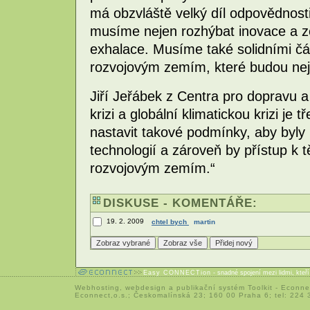
má obzvláště velký díl odpovědnosti
musíme nejen rozhýbat inovace a ze
exhalace. Musíme také solidními č
rozvojovým zemím, které budou nej
Jiří Jeřábek z Centra pro dopravu 
krizi a globální klimatickou krizi je 
nastavit takové podmínky, aby byly
technologií a zároveň by přístup k 
rozvojovým zemím.“
DISKUSE - KOMENTÁŘE:
19. 2. 2009
chtel bych
martin
Easy CONNECTion
- snadné spojení mezi lidmi, kteř
Webhosting
,
webdesign
a
publikační systém Toolkit
-
Econne
Econnect,o.s.; Českomalínská 23; 160 00 Praha 6; tel: 224