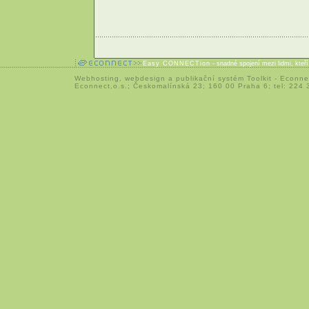
Easy CONNECTion
- snadné spojení mezi lidmi, kteř
Webhosting
,
webdesign
a
publikační systém Toolkit
-
Econne
Econnect,o.s.; Českomalínská 23; 160 00 Praha 6; tel: 224