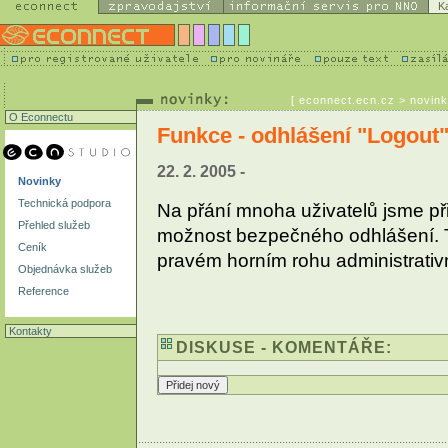
K
[
econnect.ecn.cz
> novink
O Econnectu
Funkce - odhlášení "Logout"
22. 2. 2005 -
Novinky
Technická podpora
Na přání mnoha uživatelů jsme při
Přehled služeb
možnost bezpečného odhlášení. Tl
Ceník
pravém horním rohu administrativ
Objednávka služeb
Reference
Kontakty
DISKUSE - KOMENTÁŘE: