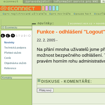
K
[
econnect.ecn.cz
> novink
O Econnectu
Funkce - odhlášení "Logout"
22. 2. 2005 -
Novinky
Technická podpora
Na přání mnoha uživatelů jsme při
Přehled služeb
možnost bezpečného odhlášení. Tl
Ceník
pravém horním rohu administrativ
Objednávka služeb
Reference
Kontakty
DISKUSE - KOMENTÁŘE: