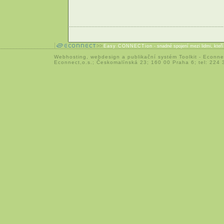
Easy CONNECTion
- snadné spojení mezi lidmi, kteř
Webhosting
,
webdesign
a
publikační systém Toolkit
-
Econne
Econnect,o.s.; Českomalínská 23; 160 00 Praha 6; tel: 224