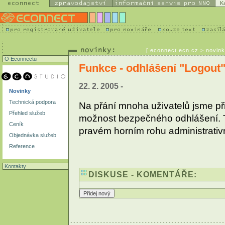
K
[
econnect.ecn.cz
> novink
O Econnectu
Funkce - odhlášení "Logout"
22. 2. 2005 -
Novinky
Technická podpora
Na přání mnoha uživatelů jsme při
Přehled služeb
možnost bezpečného odhlášení. Tl
Ceník
pravém horním rohu administrativ
Objednávka služeb
Reference
Kontakty
DISKUSE - KOMENTÁŘE: