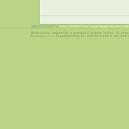
Easy CONNECTion
- snadné spojení mezi lidmi, kteř
Webhosting
,
webdesign
a
publikační systém Toolkit
-
Econne
Econnect,o.s.; Českomalínská 23; 160 00 Praha 6; tel: 224